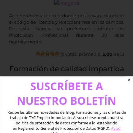
Accederemos al correo donde nos hayan mandado
el código de licencia y lo copiaremos en los campos.
De esta manera ya podremos disfrutar de
PhotoScan Professional durante 30 días
gratuitamente.
(
1
votos, promedio:
5,00
de 5)
Formación de calidad impartida
por profesionales
✕
SUSCRÍBETE A
NUESTRO BOLETÍN
Recibe las últimas novedades del Blog, Formaciones y las ofertas de
Por
Luis Fernando Antolín
|
enero 9th, 2019
|
BLOG
|
Sin
trabajo de TYC Empleo Importante: Al suscribirse acepta nuestra
comentarios
política de protección de datos conforme a lo establecido
en Reglamento General de Protección de Datos (RGPD).
Aviso