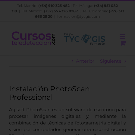
Saltar
Tel. Madrid:
(+34) 910 325 482
| Tel. Málaga:
(+34) 951 082
al
319
| Tel. México:
(+52) 55 4326 8287
| Tel. Colombia:
(+57) 313
contenido
665 25 20
|
formacion@tycgis.com
Anterior
Siguiente
Instalación PhotoScan
Professional
Agisoft PhotoScan es un software de escritorio para
procesar imágenes digitales y, mediante la
combinación de técnicas de fotogrametría digital y
visión por computador, generar una reconstrucción