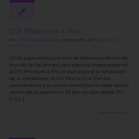
DJI Phantom 4 Pro
Por
Luis Fernando Antolín
|
octubre 9th, 2017
|
BLOG
|
Sin
comentarios
DJI la superventas y marca de referencia dentro del
mundo de los drones hace algunos meses presentó
el DJI Phantom 4 Pro, el cual supone la renovación
de su predecesor, el DJI Phantom 4. Por sus
características y su precio constituye la mejor opción
dentro de su segmento. Es por eso que desde TYC
GIS [...]
Más información
ué drones
s volar con