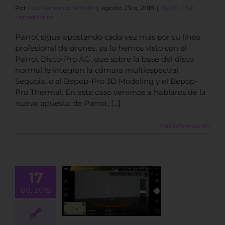
Por
Luis Fernando Antolín
|
agosto 23rd, 2018
|
BLOG
|
Sin
comentarios
Parrot sigue apostando cada vez más por su línea
profesional de drones, ya lo hemos visto con el
Parrot Disco-Pro AG, que sobre la base del disco
normal le integran la cámara multiespectral
Sequoia, o el Bepop-Pro 3D Modeling y el Bepop-
Pro Thermal. En este caso venimos a hablaros de la
nueva apuesta de Parrot, [...]
Más información
17
ar la IMU y la
08, 2018
a en un dron
DJI
BLOG