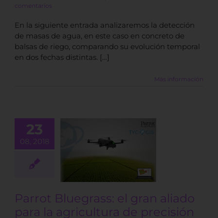
comentarios
En la siguiente entrada analizaremos la detección
de masas de agua, en este caso en concreto de
balsas de riego, comparando su evolución temporal
en dos fechas distintas. […]
Más información
23
t Bluegrass:
08, 2018
n aliado para
ricultura de
recisión
BLOG
Parrot Bluegrass: el gran aliado
para la agricultura de precisión