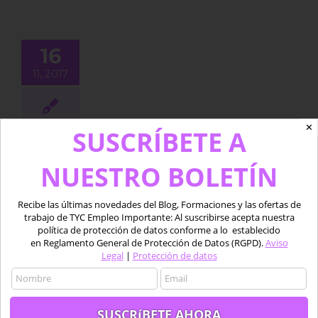
les sobre la
 regulación
16
drones que
11, 2017
 por llegar
BLOG
✕
SUSCRÍBETE A
Detalles sobre la nueva
NUESTRO BOLETÍN
regulación de drones que está
por llegar
Recibe las últimas novedades del Blog, Formaciones y las ofertas de
Por
Luis Fernando Antolín
|
noviembre 16th, 2017
|
BLOG
|
Sin
trabajo de TYC Empleo Importante: Al suscribirse acepta nuestra
comentarios
política de protección de datos conforme a lo establecido
en Reglamento General de Protección de Datos (RGPD).
Aviso
Hace unas semanas, el ministro de Fomento Iñigo
Legal
|
Protección de datos
de la Serna explicaba en el Congreso los avances en
referencia al Real Decreto que será aprobado
previsiblemente a finales de este año, y el
compromiso del gobierno con el sector de los