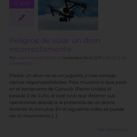
11, 2017
ros de volar
un dron
rrectamente
BLOG
Peligros de volar un dron
incorrectamente
Por
Luis Fernando Antolín
|
noviembre 22nd, 2017
|
BLOG
|
Sin
comentarios
Pilotar un dron no es un juguete, y trae consigo
ciertas responsabilidades. Para muestra lo que pasó
en el aeropuerto de Gatwick (Reino Unido) el
pasado 2 de Julio, el cual tuvo que detener sus
operaciones debido a la presencia de un drone
durante 14 minutos. En el siguiente video se puede
ver el movimiento [...]
Más información