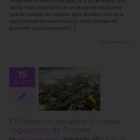
celebrado en Madrid los días 24 y 25 de enero, uno
de los más importante en el sector de los drones
que se realizan en nuestro país, donde tuvimos la
oportunidad de reunirnos con otros colegas de
profesión que comparten [...]
Más información
15
 Gobierno
12, 2017
ba la nueva
ulación de
Drones
BLOG
El Gobierno aprueba la nueva
regulación de Drones
Por
Luis Fernando Antolín
|
diciembre 15th, 2017
|
BLOG
|
Sin