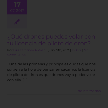
17
licencia de
07, 2017
to de dron?
BLOG
¿Qué drones puedes volar con
tu licencia de piloto de dron?
Por
Luis Fernando Antolín
|
julio 17th, 2017
|
BLOG
|
Sin
comentarios
Una de las primeras y principales dudas que nos
surgen a la hora de pensar en sacarnos la licencia
de piloto de dron es que drones voy a poder volar
con ella. […]
Más información