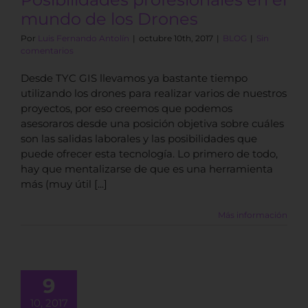
mundo de los Drones
Por
Luis Fernando Antolín
|
octubre 10th, 2017
|
BLOG
|
Sin
comentarios
Desde TYC GIS llevamos ya bastante tiempo
utilizando los drones para realizar varios de nuestros
proyectos, por eso creemos que podemos
asesoraros desde una posición objetiva sobre cuáles
son las salidas laborales y las posibilidades que
puede ofrecer esta tecnología. Lo primero de todo,
hay que mentalizarse de que es una herramienta
más (muy útil [...]
Más información
 Phantom 4
9
Pro
10, 2017
BLOG