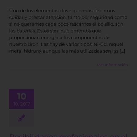
Uno de los elementos clave que más debemos
cuidar y prestar atención, tanto por seguridad como
si no queremos cada poco rascarnos el bolsillo, son
las baterías. Estos son los elementos que
proporcionan energía a los componentes de
nuestro dron. Las hay de varios tipos: Ni-Cd, níquel
metal hidruro, aunque las más utilizadas son las [...]
Más información
ibilidades
sionales en
10
undo de los
10, 2017
Drones
BLOG
Posibilidades profesionales en el