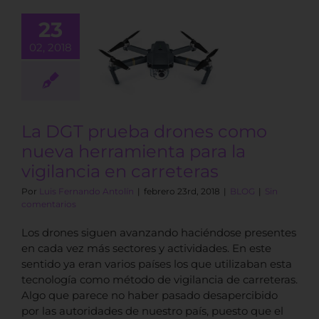
23
DGT prueba
nes como
02, 2018
nueva
mienta para
igilancia en
rreteras
La DGT prueba drones como
BLOG
nueva herramienta para la
vigilancia en carreteras
Por
Luis Fernando Antolín
|
febrero 23rd, 2018
|
BLOG
|
Sin
comentarios
Los drones siguen avanzando haciéndose presentes
en cada vez más sectores y actividades. En este
sentido ya eran varios países los que utilizaban esta
tecnología como método de vigilancia de carreteras.
Algo que parece no haber pasado desapercibido
por las autoridades de nuestro país, puesto que el