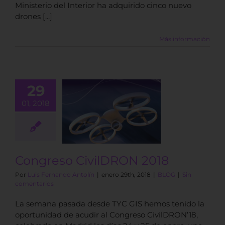
Ministerio del Interior ha adquirido cinco nuevo
drones [...]
Más información
29
01, 2018
ongreso
lDRON 2018
BLOG
Congreso CivilDRON 2018
Por
Luis Fernando Antolín
|
enero 29th, 2018
|
BLOG
|
Sin
comentarios
La semana pasada desde TYC GIS hemos tenido la
oportunidad de acudir al Congreso CivilDRON’18,