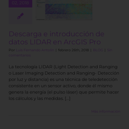
02, 2018
oducción de
s LIDAR en
cGIS Pro
BLOG
Descarga e introducción de
datos LIDAR en ArcGIS Pro
Por
Luis Fernando Antolín
|
febrero 26th, 2018
|
BLOG
|
Sin
comentarios
La tecnología LIDAR (Light Detection and Ranging
o Laser Imaging Detection and Ranging- Detección
por luz y distancia) es una técnica de teledetección
consistente en un sensor activo, donde él mismo
genera la energía (el pulso láser) que permite hacer
los cálculos y las medidas. […]
Más información