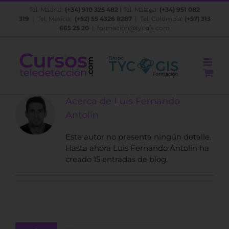
Saltar
Tel. Madrid:
(+34) 910 325 482
| Tel. Málaga:
(+34) 951 082
al
319
| Tel. México:
(+52) 55 4326 8287
| Tel. Colombia:
(+57) 313
contenido
665 25 20
|
formacion@tycgis.com
Acerca de
Luis Fernando
Antolín
Este autor no presenta ningún detalle.
Hasta ahora Luis Fernando Antolín ha
creado 15 entradas de blog.