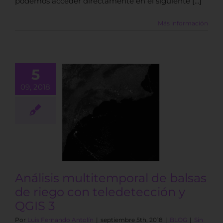
podemos acceder directamente en el siguiente [...]
Más información
5
09, 2018
Análisis
temporal de
as de riego
eledetección
 QGIS 3
BLOG
Análisis multitemporal de balsas
de riego con teledetección y
QGIS 3
Por
Luis Fernando Antolín
|
septiembre 5th, 2018
|
BLOG
|
Sin