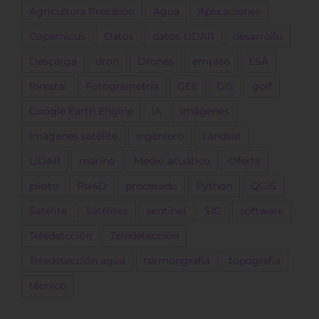
Agricultura Precisión
Agua
Aplicaciones
Copernicus
Datos
datos LiDAR
desarrollo
Descarga
dron
Drones
empleo
ESA
forestal
Fotogrametría
GEE
GIS
golf
Google Earth Engine
IA
Imágenes
Imágenes satélite
ingeniero
Landsat
LIDAR
marino
Medio acuático
Oferta
piloto
Pix4D
procesado
Python
QGIS
Satélite
Satélites
sentinel
SIG
software
Teledetcción
Teledetección
Teledetección agua
termongrafía
topografía
técnico