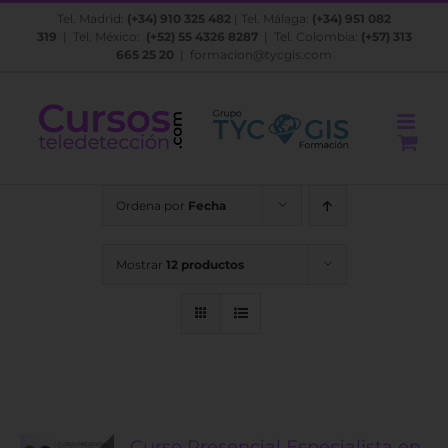
Saltar
Tel. Madrid:
(+34) 910 325 482
| Tel. Málaga:
(+34) 951 082
al
319
| Tel. México:
(+52) 55 4326 8287
| Tel. Colombia:
(+57) 313
contenido
665 25 20
|
formacion@tycgis.com
Ordena por
Fecha
Mostrar
12 productos
Curso Presencial Especialista en