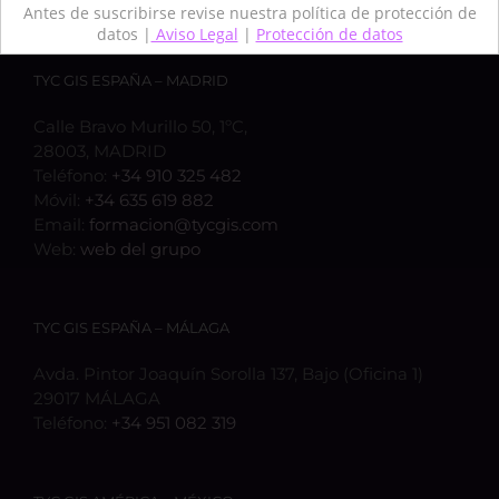
Antes de suscribirse revise nuestra política de protección de
datos |
Aviso Legal
|
Protección de datos
TYC GIS ESPAÑA – MADRID
Calle Bravo Murillo 50, 1ºC,
28003, MADRID
Teléfono:
+34 910 325 482
Móvil:
+34 635 619 882
Email:
formacion@tycgis.com
Web:
web del grupo
TYC GIS ESPAÑA – MÁLAGA
Avda. Pintor Joaquín Sorolla 137, Bajo (Oficina 1)
29017 MÁLAGA
Teléfono:
+34 951 082 319