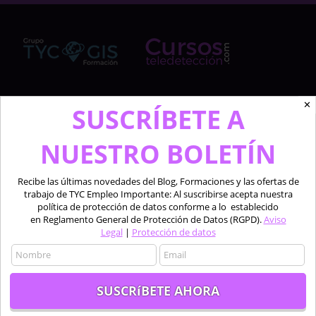
✕
Cursosteledeteccion.com pertenece al Grupo de
SUSCRÍBETE A
TYC GIS Formación, empresa lider en la formación a
profesionales en software técnico especializado de
NUESTRO BOLETÍN
las áreas de la teledetección, los sistemas de
información geográfica y el diseño 2D y 3D.
Recibe las últimas novedades del Blog, Formaciones y las ofertas de
trabajo de TYC Empleo Importante: Al suscribirse acepta nuestra
Profesionales formando a profesionales.
política de protección de datos conforme a lo establecido
en Reglamento General de Protección de Datos (RGPD).
Aviso
Legal
|
Protección de datos