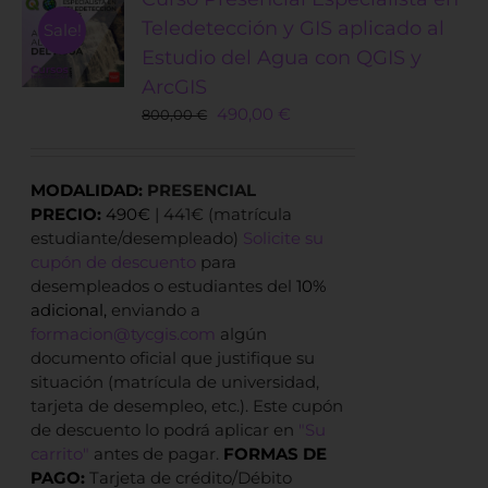
Teledetección y GIS aplicado al
Sale!
Estudio del Agua con QGIS y
ArcGIS
Original
Current
490,00
€
800,00
€
price
price
was:
is:
800,00 €.
490,00 €.
MODALIDAD:
PRESENCIAL
PRECIO:
490€
| 441€ (matrícula
estudiante/desempleado)
Solicite su
cupón de descuento
para
desempleados o estudiantes del
10%
adicional,
enviando a
formacion@tycgis.com
algún
documento oficial que justifique su
situación (matrícula de universidad,
tarjeta de desempleo, etc.). Este cupón
de descuento lo podrá aplicar en
"Su
carrito"
antes de pagar.
FORMAS DE
PAGO:
Tarjeta de crédito/Débito