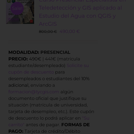
Teledetección y GIS aplicado al
Sale!
Estudio del Agua con QGIS y
ArcGIS
Original
Current
490,00
€
800,00
€
price
price
was:
is:
800,00 €.
490,00 €.
MODALIDAD:
PRESENCIAL
PRECIO:
490€
| 441€ (matrícula
estudiante/desempleado)
Solicite su
cupón de descuento
para
desempleados o estudiantes del
10%
adicional,
enviando a
formacion@tycgis.com
algún
documento oficial que justifique su
situación (matrícula de universidad,
tarjeta de desempleo, etc.). Este cupón
de descuento lo podrá aplicar en
"Su
carrito"
antes de pagar.
FORMAS DE
PAGO:
Tarjeta de crédito/Débito