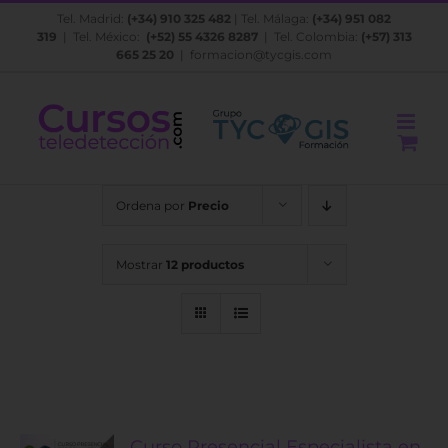
Saltar
Tel. Madrid:
(+34) 910 325 482
| Tel. Málaga:
(+34) 951 082
al
319
| Tel. México:
(+52) 55 4326 8287
| Tel. Colombia:
(+57) 313
contenido
665 25 20
|
formacion@tycgis.com
Ordena por
Precio
Mostrar
12 productos
Curso Presencial Especialista en