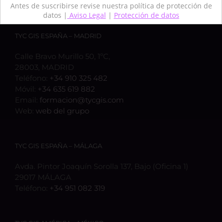
Antes de suscribirse revise nuestra política de protección de
datos |
Aviso Legal
|
Protección de datos
TYC GIS ESPAÑA – MADRID
Calle Bravo Murillo 50, 1ºC,
28003, MADRID
Teléfono:
+34 910 325 482
Móvil:
+34 635 619 882
Email:
formacion@tycgis.com
Web:
web del grupo
TYC GIS ESPAÑA – MÁLAGA
Avda. Pintor Joaquín Sorolla 137, Bajo (Oficina 1)
29017 MÁLAGA
Teléfono:
+34 951 082 319