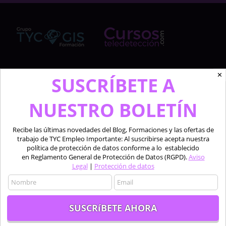
✕
Cursosteledeteccion.com pertenece al Grupo de
SUSCRÍBETE A
TYC GIS Formación, empresa lider en la formación a
profesionales en software técnico especializado de
NUESTRO BOLETÍN
las áreas de la teledetección, los sistemas de
información geográfica y el diseño 2D y 3D.
Recibe las últimas novedades del Blog, Formaciones y las ofertas de
trabajo de TYC Empleo Importante: Al suscribirse acepta nuestra
Profesionales formando a profesionales.
política de protección de datos conforme a lo establecido
en Reglamento General de Protección de Datos (RGPD).
Aviso
Legal
|
Protección de datos