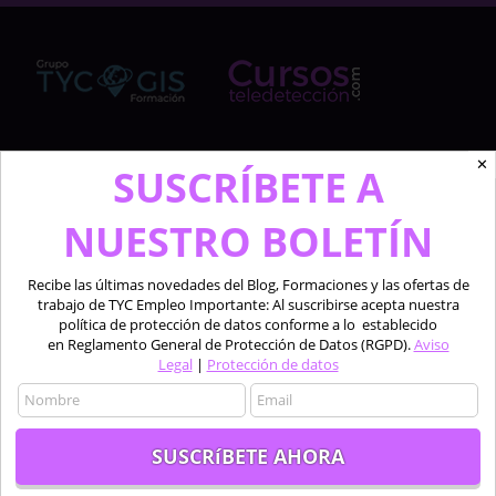
✕
Cursosteledeteccion.com pertenece al Grupo de
SUSCRÍBETE A
TYC GIS Formación, empresa lider en la formación a
profesionales en software técnico especializado de
NUESTRO BOLETÍN
las áreas de la teledetección, los sistemas de
información geográfica y el diseño 2D y 3D.
Recibe las últimas novedades del Blog, Formaciones y las ofertas de
trabajo de TYC Empleo Importante: Al suscribirse acepta nuestra
Profesionales formando a profesionales.
política de protección de datos conforme a lo establecido
en Reglamento General de Protección de Datos (RGPD).
Aviso
Legal
|
Protección de datos