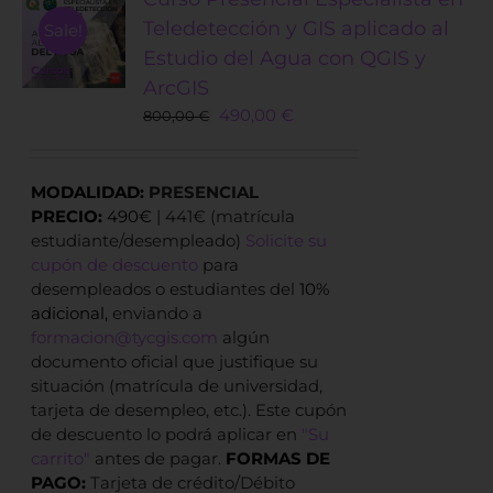
Teledetección y GIS aplicado al
Sale!
Estudio del Agua con QGIS y
ArcGIS
Original
Current
490,00
€
800,00
€
price
price
was:
is:
800,00 €.
490,00 €.
MODALIDAD:
PRESENCIAL
PRECIO:
490€
| 441€ (matrícula
estudiante/desempleado)
Solicite su
cupón de descuento
para
desempleados o estudiantes del
10%
adicional,
enviando a
formacion@tycgis.com
algún
documento oficial que justifique su
situación (matrícula de universidad,
tarjeta de desempleo, etc.). Este cupón
de descuento lo podrá aplicar en
"Su
carrito"
antes de pagar.
FORMAS DE
PAGO:
Tarjeta de crédito/Débito