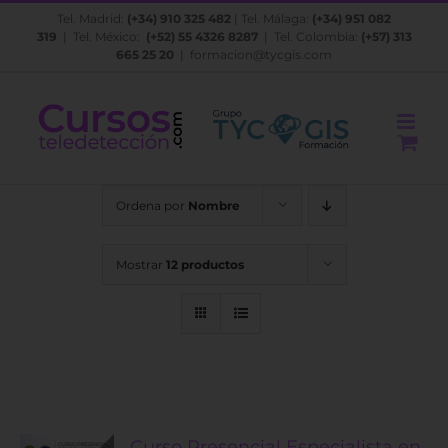
Saltar
Tel. Madrid:
(+34) 910 325 482
| Tel. Málaga:
(+34) 951 082
al
319
| Tel. México:
(+52) 55 4326 8287
| Tel. Colombia:
(+57) 313
contenido
665 25 20
|
formacion@tycgis.com
Ordena por
Nombre
Mostrar
12 productos
Curso Presencial Especialista en