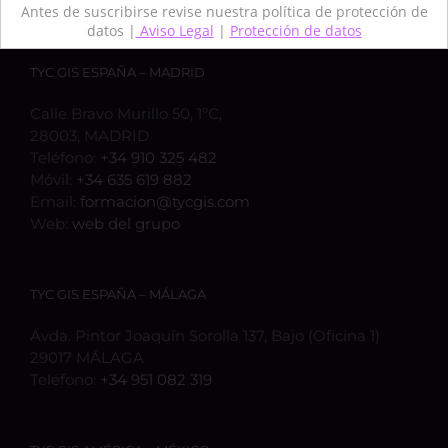
Antes de suscribirse revise nuestra política de protección de
datos |
Aviso Legal
|
Protección de datos
TYC GIS ESPAÑA – MADRID
Calle Bravo Murillo 50, 1ºC,
28003, MADRID
Teléfono:
+34 910 325 482
Móvil:
+34 635 619 882
Email:
formacion@tycgis.com
Web:
web del grupo
TYC GIS ESPAÑA – MÁLAGA
Avda. Pintor Joaquín Sorolla 137, Bajo (Oficina 1)
29017 MÁLAGA
Teléfono:
+34 951 082 319