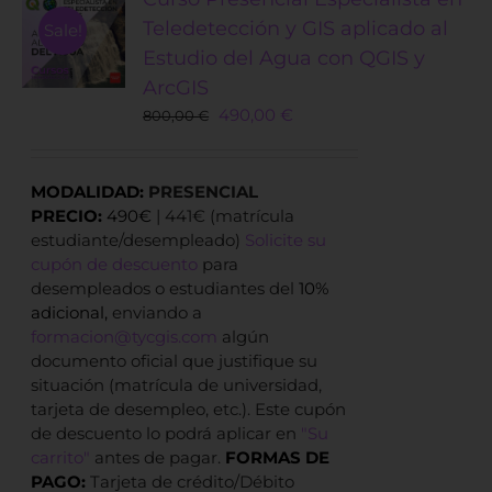
Teledetección y GIS aplicado al
Sale!
Estudio del Agua con QGIS y
ArcGIS
Original
Current
490,00
€
800,00
€
price
price
was:
is:
800,00 €.
490,00 €.
MODALIDAD:
PRESENCIAL
PRECIO:
490€
| 441€ (matrícula
estudiante/desempleado)
Solicite su
cupón de descuento
para
desempleados o estudiantes del
10%
adicional,
enviando a
formacion@tycgis.com
algún
documento oficial que justifique su
situación (matrícula de universidad,
tarjeta de desempleo, etc.). Este cupón
de descuento lo podrá aplicar en
"Su
carrito"
antes de pagar.
FORMAS DE
PAGO:
Tarjeta de crédito/Débito