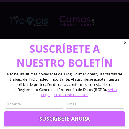
✕
Cursosteledeteccion.com pertenece al Grupo de
SUSCRÍBETE A
TYC GIS Formación, empresa lider en la formación a
profesionales en software técnico especializado de
NUESTRO BOLETÍN
las áreas de la teledetección, los sistemas de
información geográfica y el diseño 2D y 3D.
Recibe las últimas novedades del Blog, Formaciones y las ofertas de
trabajo de TYC Empleo Importante: Al suscribirse acepta nuestra
Profesionales formando a profesionales.
política de protección de datos conforme a lo establecido
en Reglamento General de Protección de Datos (RGPD).
Aviso
Legal
|
Protección de datos