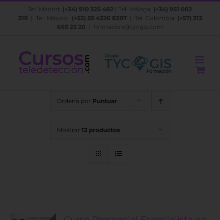
Saltar
Tel. Madrid:
(+34) 910 325 482
| Tel. Málaga:
(+34) 951 082
al
319
| Tel. México:
(+52) 55 4326 8287
| Tel. Colombia:
(+57) 313
contenido
665 25 20
|
formacion@tycgis.com
Ordena por
Puntuar
Mostrar
12 productos
Curso Presencial Especialista en