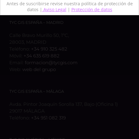
Antes de suscribirse revise nuestra política de protección de
datos |
Aviso Legal
|
Protección de datos
TYC GIS ESPAÑA – MADRID
Calle Bravo Murillo 50, 1ºC,
28003, MADRID
Teléfono:
+34 910 325 482
Móvil:
+34 635 619 882
Email:
formacion@tycgis.com
Web:
web del grupo
TYC GIS ESPAÑA – MÁLAGA
Avda. Pintor Joaquín Sorolla 137, Bajo (Oficina 1)
29017 MÁLAGA
Teléfono:
+34 951 082 319