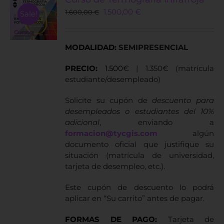
Original
Current
1.500,00
€
1.600,00
€
Sale!
price
price
was:
is:
1.600,00 €.
1.500,00 €.
MODALIDAD:
SEMIPRESENCIAL
PRECIO:
1.500
€ | 1.350€ (matrícula
estudiante/desempleado)
Solicite su cupón de
descuento para
desempleados o estudiantes del 10%
adicional
, enviando a
formacion@tycgis.com
algún
documento oficial que justifique su
situación (matrícula de universidad,
tarjeta de desempleo, etc.).
Este cupón de descuento lo podrá
aplicar en “Su carrito” antes de pagar.
FORMAS DE PAGO:
Tarjeta de