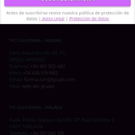
Antes de suscribirse revise nuestra política de protección de
datos |
Aviso Legal
|
Protección de datos
TYC GIS ESPAÑA – MADRID
Calle Bravo Murillo 50, 1ºC,
28003, MADRID
Teléfono:
+34 910 325 482
Móvil:
+34 635 619 882
Email:
formacion@tycgis.com
Web:
web del grupo
TYC GIS ESPAÑA – MÁLAGA
Avda. Pintor Joaquín Sorolla 137, Bajo (Oficina 1)
29017 MÁLAGA
Teléfono:
+34 951 082 319