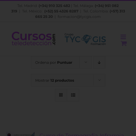
Saltar
Tel. Madrid:
(+34) 910 325 482
| Tel. Málaga:
(+34) 951 082
al
319
| Tel. México:
(+52) 55 4326 8287
| Tel. Colombia:
(+57) 313
contenido
665 25 20
|
formacion@tycgis.com
Ordena por
Puntuar
Mostrar
12 productos
Curso de Termografía Infrarroja