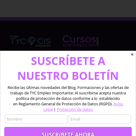
✕
SUSCRÍBETE A
Cursosteledeteccion.com pertenece al Grupo de
NUESTRO BOLETÍN
TYC GIS Formación, empresa lider en la formación a
profesionales en software técnico especializado de
las áreas de la teledetección, los sistemas de
Recibe las últimas novedades del Blog, Formaciones y las ofertas de
información geográfica y el diseño 2D y 3D.
trabajo de TYC Empleo Importante: Al suscribirse acepta nuestra
política de protección de datos conforme a lo establecido
en Reglamento General de Protección de Datos (RGPD).
Aviso
Profesionales formando a profesionales.
Legal
|
Protección de datos