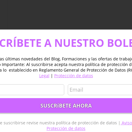
CRÍBETE A NUESTRO BOL
as últimas novedades del Blog, Formaciones y las ofertas de traba
Importante: Al suscribirse acepta nuestra política de protección 
a lo establecido en Reglamento General de Protección de Datos (R
Legal
|
Protección de datos
es
e suscribirse revise nuestra política de protección de datos |
Aviso
Protección de datos
GIS ESPAÑA – MADRID
TYC GIS AMÉRICA – MÉXICO