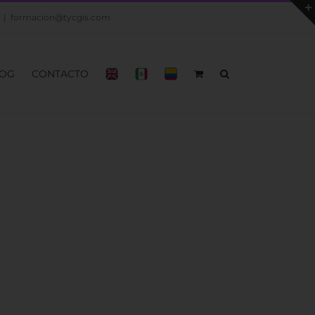
|
formacion@tycgis.com
OG
CONTACTO