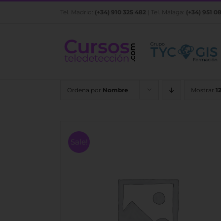
Saltar
Tel. Madrid:
(+34) 910 325 482
| Tel. Málaga:
(+34) 951 0
al
contenido
Ordena por
Nombre
Mostrar
1
Sale!