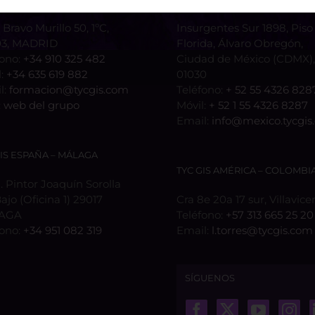
 Bravo Murillo 50, 1ºC,
Insurgentes Sur 1898, Piso 
3, MADRID
Florida, Álvaro Obregón,
fono:
+34 910 325 482
Ciudad de México (CDMX), 
l:
+34 635 619 882
01030
l:
formacion@tycgis.com
Teléfono:
+ 52 55 4326 828
:
web del grupo
Móvil:
+ 52 1 55 4326 8287
Email:
info@mexico.tycgis
GIS ESPAÑA – MÁLAGA
TYC GIS AMÉRICA – COLOMBI
 Pintor Joaquín Sorolla
Bajo (Oficina 1) 29017
Cra 8e 20a 17 sur, Villavice
AGA
Teléfono:
+57 313 665 25 20
fono:
+34 951 082 319
Email:
l.torres@tycgis.com
SÍGUENOS