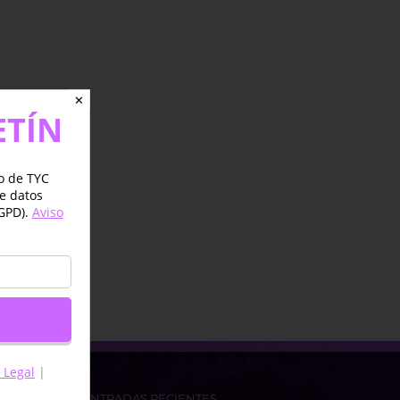
✕
ETÍN
jo de TYC
de datos
GPD).
Aviso
 Legal
|
ENTRADAS RECIENTES