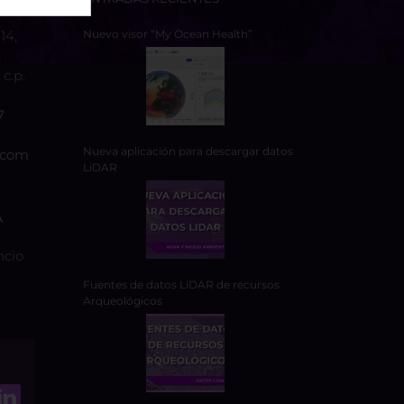
14,
Nuevo visor “My Ocean Health”
c.p.
7
Nueva aplicación para descargar datos
.com
LiDAR
A
ncio
Fuentes de datos LiDAR de recursos
Arqueológicos