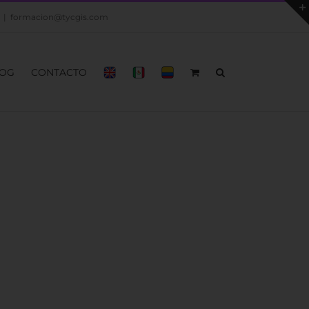
|
formacion@tycgis.com
OG
CONTACTO