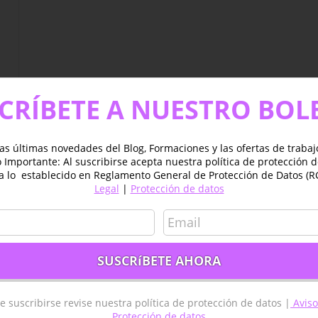
CRÍBETE A NUESTRO BOL
as últimas novedades del Blog, Formaciones y las ofertas de traba
Importante: Al suscribirse acepta nuestra política de protección 
a lo establecido en Reglamento General de Protección de Datos (R
Legal
|
Protección de datos
es
e suscribirse revise nuestra política de protección de datos |
Aviso
Protección de datos
GIS ESPAÑA – MADRID
TYC GIS AMÉRICA – MÉXICO