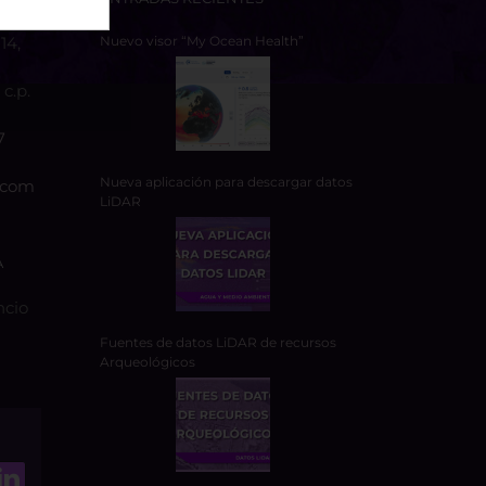
14,
Nuevo visor “My Ocean Health”
c.p.
7
Nueva aplicación para descargar datos
.com
LiDAR
A
ncio
Fuentes de datos LiDAR de recursos
Arqueológicos