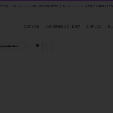
82 319
| Tel. México:
(+52) 55 4326 8287
| Tel. Colombia:
(+57) 313 665 25 20
CURSOS
¿QUIÉNES SOMOS?
EMPLEO
BL
4 productos