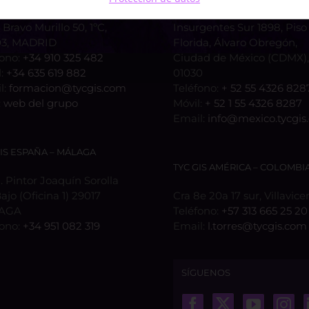
 Bravo Murillo 50, 1ºC,
Insurgentes Sur 1898, Piso 
3, MADRID
Florida, Álvaro Obregón,
fono:
+34 910 325 482
Ciudad de México (CDMX), 
l:
+34 635 619 882
01030
l:
formacion@tycgis.com
Teléfono:
+ 52 55 4326 828
:
web del grupo
Móvil:
+ 52 1 55 4326 8287
Email:
info@mexico.tycgis
GIS ESPAÑA – MÁLAGA
TYC GIS AMÉRICA – COLOMBI
 Pintor Joaquín Sorolla
Bajo (Oficina 1) 29017
Cra 8e 20a 17 sur, Villavice
AGA
Teléfono:
+57 313 665 25 20
fono:
+34 951 082 319
Email:
l.torres@tycgis.com
SÍGUENOS