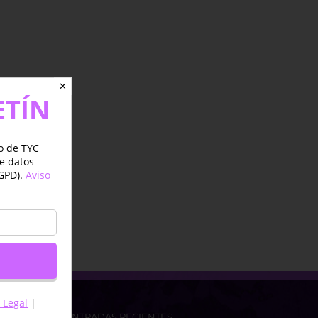
✕
ETÍN
jo de TYC
de datos
GPD).
Aviso
 Legal
|
ENTRADAS RECIENTES