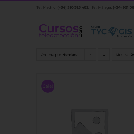
Saltar
Tel. Madrid:
(+34) 910 325 482
| Tel. Málaga:
(+34) 951 0
al
contenido
Ordena por
Nombre
Mostrar
2
Sale!