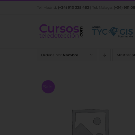
Saltar
Tel. Madrid:
(+34) 910 325 482
| Tel. Málaga:
(+34) 951 0
al
contenido
Ordena por
Nombre
Mostrar
3
Sale!