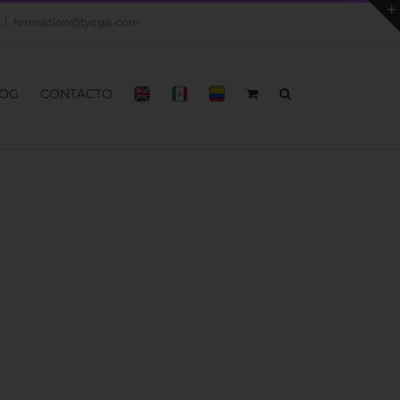
|
formacion@tycgis.com
OG
CONTACTO