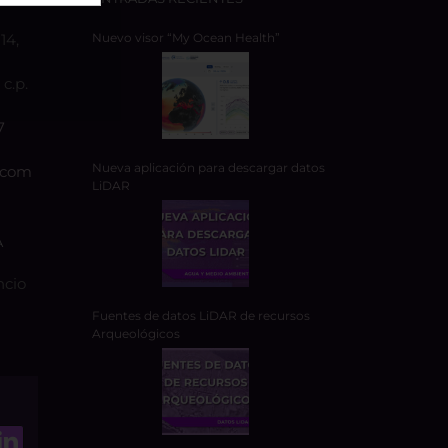
14,
Nuevo visor “My Ocean Health”
c.p.
7
Nueva aplicación para descargar datos
.com
LiDAR
A
ncio
Fuentes de datos LiDAR de recursos
Arqueológicos