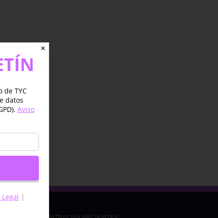
✕
ETÍN
jo de TYC
de datos
GPD).
Aviso
 Legal
|
ENTRADAS RECIENTES