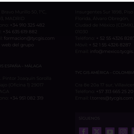
 Bravo Murillo 50, 1ºC,
Insurgentes Sur 1898, Piso 
3, MADRID
Florida, Álvaro Obregón,
fono:
+34 910 325 482
Ciudad de México (CDMX), 
l:
+34 635 619 882
01030
l:
formacion@tycgis.com
Teléfono:
+ 52 55 4326 828
:
web del grupo
Móvil:
+ 52 1 55 4326 8287
Email:
info@mexico.tycgis
GIS ESPAÑA – MÁLAGA
TYC GIS AMÉRICA – COLOMBI
 Pintor Joaquín Sorolla
Bajo (Oficina 1) 29017
Cra 8e 20a 17 sur, Villavice
AGA
Teléfono:
+57 313 665 25 20
fono:
+34 951 082 319
Email:
l.torres@tycgis.com
SÍGUENOS