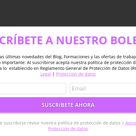
CRÍBETE A NUESTRO BOL
as últimas novedades del Blog, Formaciones y las ofertas de traba
Importante: Al suscribirse acepta nuestra política de protección 
a lo establecido en Reglamento General de Protección de Datos (R
Legal
|
Protección de datos
es
e suscribirse revise nuestra política de protección de datos |
Aviso
Protección de datos
GIS ESPAÑA – MADRID
TYC GIS AMÉRICA – MÉXICO