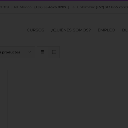
82 319
| Tel. México:
(+52) 55 4326 8287
| Tel. Colombia:
(+57) 313 665 25 20
CURSOS
¿QUIÉNES SOMOS?
EMPLEO
BL
6 productos