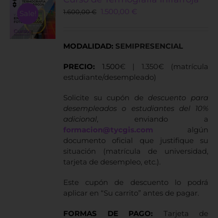
Original
Current
1.500,00
€
1.600,00
€
Sale!
price
price
was:
is:
1.600,00 €.
1.500,00 €.
MODALIDAD:
SEMIPRESENCIAL
PRECIO:
1.500
€ | 1.350€ (matrícula
estudiante/desempleado)
Solicite su cupón de
descuento para
desempleados o estudiantes del 10%
adicional
, enviando a
formacion@tycgis.com
algún
documento oficial que justifique su
situación (matrícula de universidad,
tarjeta de desempleo, etc.).
Este cupón de descuento lo podrá
aplicar en “Su carrito” antes de pagar.
FORMAS DE PAGO:
Tarjeta de