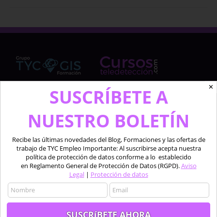
✕
SUSCRÍBETE A
Cursosteledeteccion.com pertenece al Grupo de
NUESTRO BOLETÍN
TYC GIS Formación, empresa lider en la formación a
profesionales en software técnico especializado de
las áreas de la teledetección, los sistemas de
Recibe las últimas novedades del Blog, Formaciones y las ofertas de
información geográfica y el diseño 2D y 3D.
trabajo de TYC Empleo Importante: Al suscribirse acepta nuestra
política de protección de datos conforme a lo establecido
en Reglamento General de Protección de Datos (RGPD).
Aviso
Profesionales formando a profesionales.
Legal
|
Protección de datos