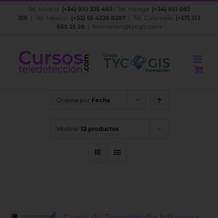
Saltar
Tel. Madrid:
(+34) 910 325 482
| Tel. Málaga:
(+34) 951 082
al
319
| Tel. México:
(+52) 55 4326 8287
| Tel. Colombia:
(+57) 313
contenido
665 25 20
|
formacion@tycgis.com
Ordena por
Fecha
Mostrar
12 productos
Curso de Termografía Infrarroja