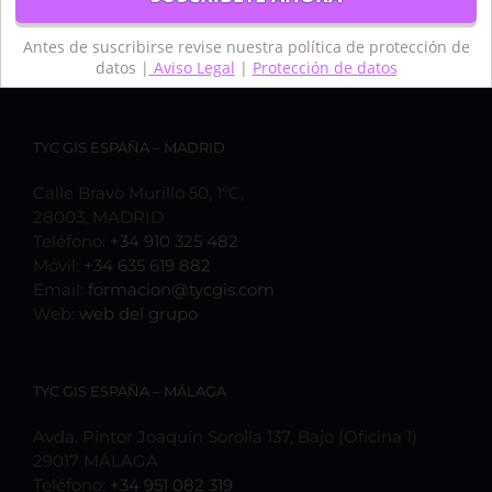
Antes de suscribirse revise nuestra política de protección de
datos |
Aviso Legal
|
Protección de datos
TYC GIS ESPAÑA – MADRID
Calle Bravo Murillo 50, 1ºC,
28003, MADRID
Teléfono:
+34 910 325 482
Móvil:
+34 635 619 882
Email:
formacion@tycgis.com
Web:
web del grupo
TYC GIS ESPAÑA – MÁLAGA
Avda. Pintor Joaquín Sorolla 137, Bajo (Oficina 1)
29017 MÁLAGA
Teléfono:
+34 951 082 319