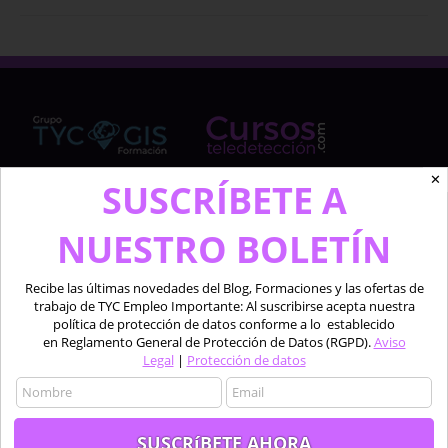
✕
SUSCRÍBETE A
Cursosteledeteccion.com pertenece al Grupo de
NUESTRO BOLETÍN
TYC GIS Formación, empresa lider en la formación a
profesionales en software técnico especializado de
las áreas de la teledetección, los sistemas de
Recibe las últimas novedades del Blog, Formaciones y las ofertas de
información geográfica y el diseño 2D y 3D.
trabajo de TYC Empleo Importante: Al suscribirse acepta nuestra
política de protección de datos conforme a lo establecido
en Reglamento General de Protección de Datos (RGPD).
Aviso
Profesionales formando a profesionales.
Legal
|
Protección de datos