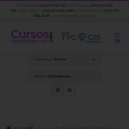
Saltar
Tel. Madrid:
(+34) 910 325 482
| Tel. Málaga:
(+34) 951 082
al
319
| Tel. México:
(+52) 55 4326 8287
| Tel. Colombia:
(+57) 313
contenido
665 25 20
|
formacion@tycgis.com
Ordena por
Precio
Mostrar
12 productos
Curso de Termografía Infrarroja