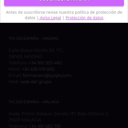
Antes de suscribirse revise nuestra política de protección de
datos |
Aviso Legal
|
Protección de datos
TYC GIS ESPAÑA – MADRID
Calle Bravo Murillo 50, 1ºC,
28003, MADRID
Teléfono:
+34 910 325 482
Móvil:
+34 635 619 882
Email:
formacion@tycgis.com
Web:
web del grupo
TYC GIS ESPAÑA – MÁLAGA
Avda. Pintor Joaquín Sorolla 137, Bajo (Oficina 1)
29017 MÁLAGA
Teléfono:
+34 951 082 319