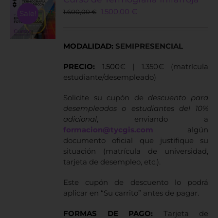
Original
Current
1.500,00
€
1.600,00
€
Sale!
price
price
was:
is:
1.600,00 €.
1.500,00 €.
MODALIDAD:
SEMIPRESENCIAL
PRECIO:
1.500
€ | 1.350€ (matrícula
estudiante/desempleado)
Solicite su cupón de
descuento para
desempleados o estudiantes del 10%
adicional
, enviando a
formacion@tycgis.com
algún
documento oficial que justifique su
situación (matrícula de universidad,
tarjeta de desempleo, etc.).
Este cupón de descuento lo podrá
aplicar en “Su carrito” antes de pagar.
FORMAS DE PAGO:
Tarjeta de