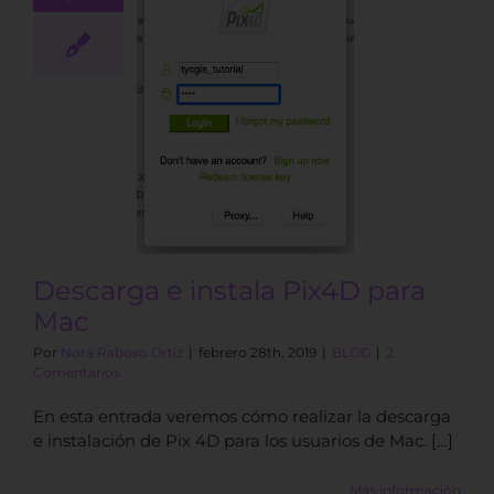
ga e instala
D para Mac
BLOG
Descarga e instala Pix4D para
Mac
Por
Nora Raboso Ortiz
|
febrero 28th, 2019
|
BLOG
|
2
Comentarios
En esta entrada veremos cómo realizar la descarga
e instalación de Pix 4D para los usuarios de Mac. […]
Más información