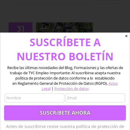
31
mo medir
01, 2018
✕
SUSCRÍBETE A
ncias en 3D
on Pix4D
NUESTRO BOLETÍN
BLOG
Cómo medir distancias en 3D
Recibe las últimas novedades del Blog, Formaciones y las ofertas de
trabajo de TYC Empleo Importante: Al suscribirse acepta nuestra
con Pix4D
política de protección de datos conforme a lo establecido
en Reglamento General de Protección de Datos (RGPD).
Aviso
Por
Alberto Holguín Asensio
|
enero 31st, 2018
|
BLOG
|
Sin
Legal
|
Protección de datos
comentarios
Pix4D es un software especializado en el
tratamiento de imágenes adquiridas mediante
dron que permite realizar diferentes tipos de
trabajos de topografía y cartografía con un elevado
nivel de precisión y control del proceso. […]
Antes de suscribirse revise nuestra política de protección de