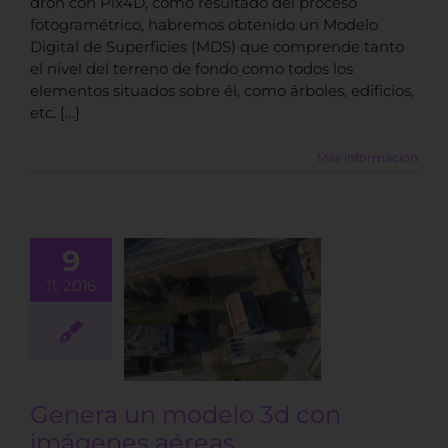
dron con Pix4D, como resultado del proceso
fotogramétrico, habremos obtenido un Modelo
Digital de Superficies (MDS) que comprende tanto
el nivel del terreno de fondo como todos los
elementos situados sobre él, como árboles, edificios,
etc. […]
Más información
9
11, 2016
a un modelo
on imágenes
aéreas
BLOG
Genera un modelo 3d con
imágenes aéreas