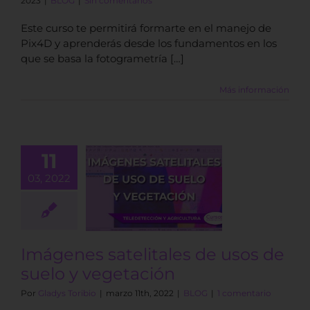
2023
|
BLOG
|
Sin comentarios
Este curso te permitirá formarte en el manejo de
Pix4D y aprenderás desde los fundamentos en los
que se basa la fotogrametría […]
Más información
11
mágenes
03, 2022
tales de usos
e suelo y
getación
BLOG
Imágenes satelitales de usos de
suelo y vegetación
Por
Gladys Toribio
|
marzo 11th, 2022
|
BLOG
|
1 comentario