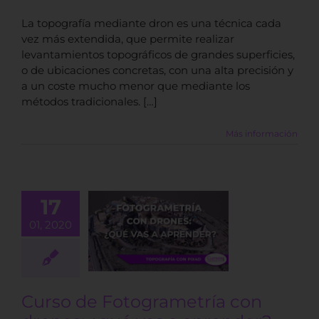
La topografía mediante dron es una técnica cada
vez más extendida, que permite realizar
levantamientos topográficos de grandes superficies,
o de ubicaciones concretas, con una alta precisión y
a un coste mucho menor que mediante los
métodos tradicionales. […]
Más información
17
urso de
01, 2020
ogrametría
rones: ¿qué
a aprender?
BLOG
Curso de Fotogrametría con