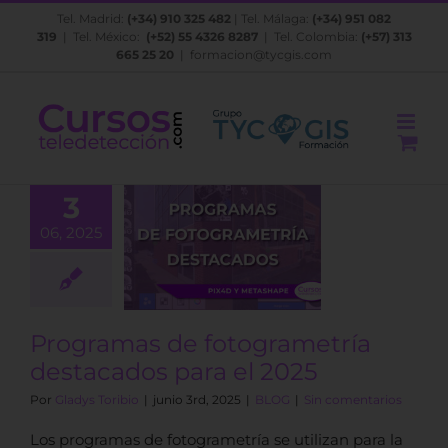
Saltar
Tel. Madrid:
(+34) 910 325 482
| Tel. Málaga:
(+34) 951 082
al
319
| Tel. México:
(+52) 55 4326 8287
| Tel. Colombia:
(+57) 313
contenido
665 25 20
|
formacion@tycgis.com
3
gramas de
06, 2025
ogrametría
acados para
el 2025
BLOG
Programas de fotogrametría
destacados para el 2025
Por
Gladys Toribio
|
junio 3rd, 2025
|
BLOG
|
Sin comentarios
Los programas de fotogrametría se utilizan para la