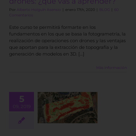
drones: ¿qué vas a aprender?
Por
Alberto Holguín Asensio
|
enero 17th, 2020
|
BLOG
|
60
Comentarios
Este curso te permitirá formarte en los
fundamentos en los que se basa la fotogrametría, la
realización de operaciones con drones y las ventajas
que aportan para la extracción de topografía y la
generación de modelos en 3D. […]
Más información
5
: Puntos de
09, 2019
ol en vuelos
de dron
BLOG