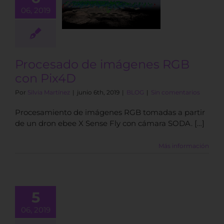
cesado de
06, 2019
genes RGB
on Pix4D
BLOG
Procesado de imágenes RGB
con Pix4D
Por
Silvia Martínez
|
junio 6th, 2019
|
BLOG
|
Sin comentarios
Procesamiento de imágenes RGB tomadas a partir
de un dron ebee X Sense Fly con cámara SODA. […]
Más información
lanificar el
 de tu dron
n la app
5
uita PiX4D
06, 2019
Capture