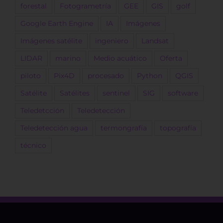
forestal
Fotogrametría
GEE
GIS
golf
Google Earth Engine
IA
Imágenes
Imágenes satélite
ingeniero
Landsat
LIDAR
marino
Medio acuático
Oferta
piloto
Pix4D
procesado
Python
QGIS
Satélite
Satélites
sentinel
SIG
software
Teledetcción
Teledetección
Teledetección agua
termongrafía
topografía
técnico