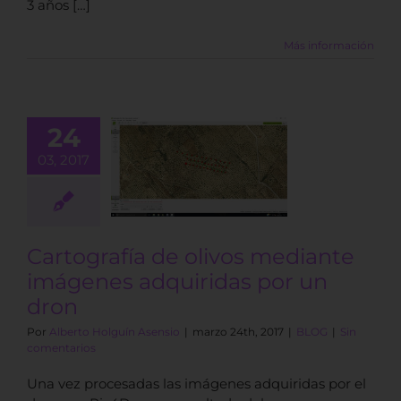
3 años […]
Más información
24
ografía de
os mediante
03, 2017
mágenes
ridas por un
dron
BLOG
Cartografía de olivos mediante
imágenes adquiridas por un
dron
Por
Alberto Holguín Asensio
|
marzo 24th, 2017
|
BLOG
|
Sin
comentarios
Una vez procesadas las imágenes adquiridas por el