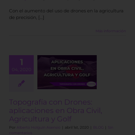
Con el aumento del uso de drones en la agricultura
de precisión, […]
Más información
1
grafía con
Drones:
04, 2020
caciones en
ra Civil,
ultura y Golf
BLOG
Topografía con Drones:
aplicaciones en Obra Civil,
Agricultura y Golf
Por
Alberto Holguín Asensio
|
abril 1st, 2020
|
BLOG
|
Sin
comentarios