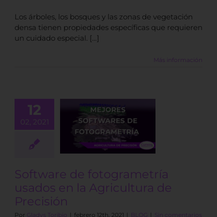
Los árboles, los bosques y las zonas de vegetación
densa tienen propiedades específicas que requieren
un cuidado especial. […]
Más información
12
ftware de
ogrametría
02, 2021
dos en la
cultura de
recisión
BLOG
Software de fotogrametría
usados en la Agricultura de
Precisión
Por
Gladys Toribio
|
febrero 12th, 2021
|
BLOG
|
Sin comentarios