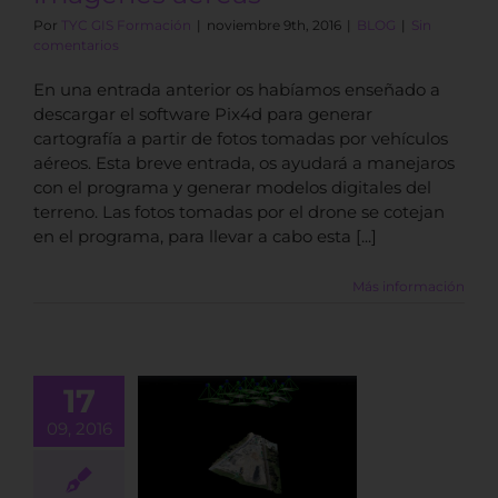
Por
TYC GIS Formación
|
noviembre 9th, 2016
|
BLOG
|
Sin
comentarios
En una entrada anterior os habíamos enseñado a
descargar el software Pix4d para generar
cartografía a partir de fotos tomadas por vehículos
aéreos. Esta breve entrada, os ayudará a manejaros
con el programa y generar modelos digitales del
terreno. Las fotos tomadas por el drone se cotejan
en el programa, para llevar a cabo esta [...]
Más información
17
09, 2016
e a instalar
Pix4D