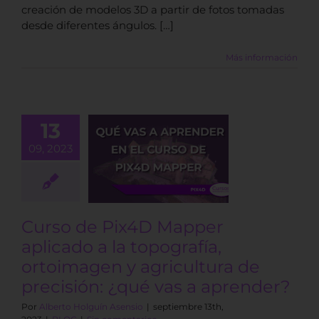
creación de modelos 3D a partir de fotos tomadas
desde diferentes ángulos. […]
Más información
o de Pix4D
13
er aplicado
09, 2023
 topografía,
oimagen y
cultura de
isión: ¿qué
a aprender?
Curso de Pix4D Mapper
BLOG
aplicado a la topografía,
ortoimagen y agricultura de
precisión: ¿qué vas a aprender?
Por
Alberto Holguín Asensio
|
septiembre 13th,