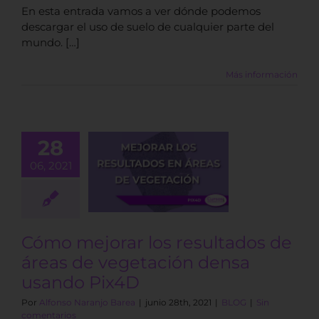
En esta entrada vamos a ver dónde podemos
descargar el uso de suelo de cualquier parte del
mundo. […]
Más información
28
mejorar los
ultados de
06, 2021
reas de
ación densa
ndo Pix4D
BLOG
Cómo mejorar los resultados de
áreas de vegetación densa
usando Pix4D
Por
Alfonso Naranjo Barea
|
junio 28th, 2021
|
BLOG
|
Sin
comentarios