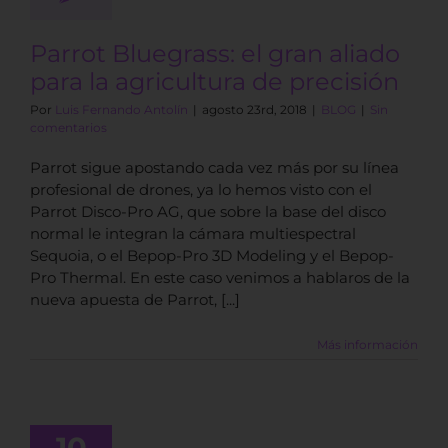
Parrot Bluegrass: el gran aliado
para la agricultura de precisión
Por
Luis Fernando Antolín
|
agosto 23rd, 2018
|
BLOG
|
Sin
comentarios
Parrot sigue apostando cada vez más por su línea
profesional de drones, ya lo hemos visto con el
Parrot Disco-Pro AG, que sobre la base del disco
normal le integran la cámara multiespectral
Sequoia, o el Bepop-Pro 3D Modeling y el Bepop-
Pro Thermal. En este caso venimos a hablaros de la
nueva apuesta de Parrot, [...]
Más información
apas de
uctividad |
nto clave en
10