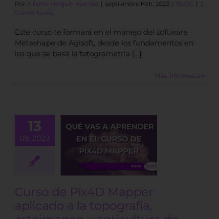
Por
Alberto Holguín Asensio
|
septiembre 14th, 2023
|
BLOG
|
2
Comentarios
Este curso te formará en el manejo del software
Metashape de Agisoft, desde los fundamentos en
los que se basa la fotogrametría […]
Más información
o de Pix4D
13
er aplicado
09, 2023
 topografía,
oimagen y
cultura de
isión: ¿qué
a aprender?
Curso de Pix4D Mapper
BLOG
aplicado a la topografía,