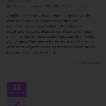
Por
Gladys Toribio
|
enero 10th, 2019
|
BLOG
|
41 Comentarios
Análisis del estado de una parcela de cultivo de
mango, en la que llevaremos a cabo una
delimitación de las parcelas cultivadas con
fotointerpretación, después como segundo paso,
realizaremos un recorte con máscaras de parcelas
cultivadas y finalmente haremos un análisis de los
índices de vegetación de las zonas ya delimitadas
para así poder determinar [...]
Más información
t Bluegrass:
n aliado para
23
ricultura de
08, 2018
recisión
BLOG