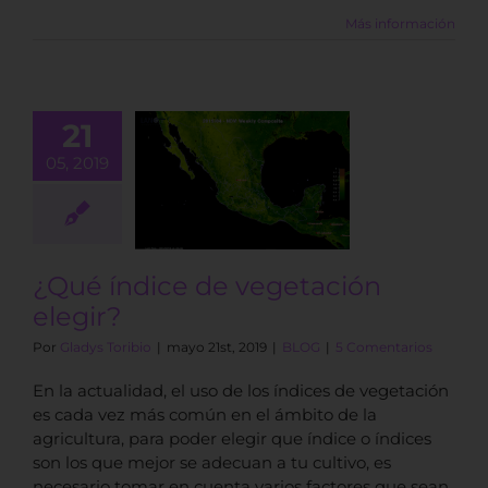
Más información
21
05, 2019
 índice de
getación
elegir?
BLOG
¿Qué índice de vegetación
elegir?
Por
Gladys Toribio
|
mayo 21st, 2019
|
BLOG
|
5 Comentarios
En la actualidad, el uso de los índices de vegetación
es cada vez más común en el ámbito de la
agricultura, para poder elegir que índice o índices
son los que mejor se adecuan a tu cultivo, es
necesario tomar en cuenta varios factores que sean