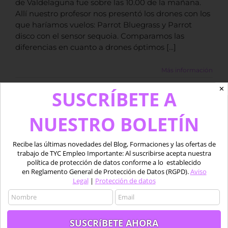
de Valdelaguna fue sobre las 10.00 de la mañana.
Allí nuestro profesor nos presentó los drones con los
que haríamos vuelos: Parrot Bluegrass y Parrot
disco con el sensor sequoia. Comparamos las
diferencias en cuanto a drones óptimos [...]
Más información
✕
SUSCRÍBETE A
rones y sus
NUESTRO BOLETÍN
9
rofesionales
04, 2019
BLOG
Recibe las últimas novedades del Blog, Formaciones y las ofertas de
trabajo de TYC Empleo Importante: Al suscribirse acepta nuestra
política de protección de datos conforme a lo establecido
en Reglamento General de Protección de Datos (RGPD).
Aviso
Legal
|
Protección de datos
Los Drones y sus usos
profesionales
Por
Gladys Toribio
|
abril 9th, 2019
|
BLOG
|
2 Comentarios