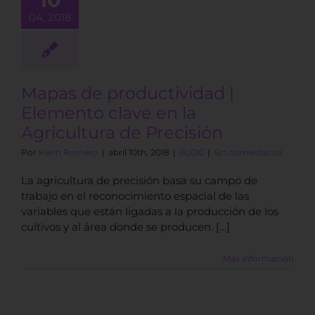
ricultura de
04, 2018
recisión
BLOG
Mapas de productividad |
Elemento clave en la
Agricultura de Precisión
Por
Kerin Romero
|
abril 10th, 2018
|
BLOG
|
Sin comentarios
La agricultura de precisión basa su campo de
trabajo en el reconocimiento espacial de las
variables que están ligadas a la producción de los
cultivos y al área donde se producen. […]
Más información