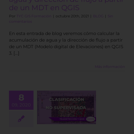
de un MDT en QGIS
Por
TYC GIS Formación
|
octubre 20th, 2021
|
BLOG
|
Sin
comentarios
En esta entrada de blog veremos cómo calcular la
acumulación de agua y la dirección de flujo a partir
de un MDT (Modelo digital de Elevaciones) en QGIS
3. […]
Más información
8
ificación no
09, 2020
rvisada en
QGIS 3
BLOG