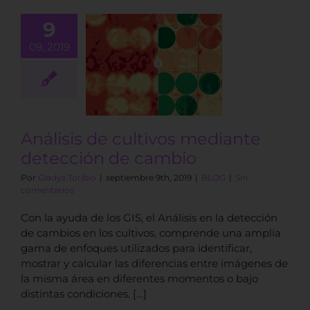
9
09, 2019
álisis de
vos mediante
ección de
cambio
BLOG
Análisis de cultivos mediante
detección de cambio
Por
Gladys Toribio
|
septiembre 9th, 2019
|
BLOG
|
Sin
comentarios
Con la ayuda de los GIS, el Análisis en la detección
de cambios en los cultivos, comprende una amplia
gama de enfoques utilizados para identificar,
mostrar y calcular las diferencias entre imágenes de
la misma área en diferentes momentos o bajo
distintas condiciones. […]