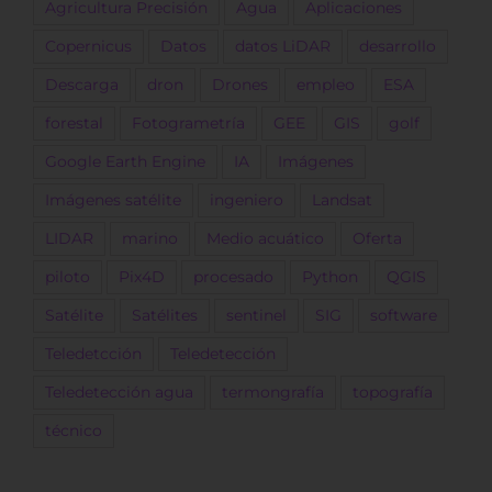
Agricultura Precisión
Agua
Aplicaciones
Copernicus
Datos
datos LiDAR
desarrollo
Descarga
dron
Drones
empleo
ESA
forestal
Fotogrametría
GEE
GIS
golf
Google Earth Engine
IA
Imágenes
Imágenes satélite
ingeniero
Landsat
LIDAR
marino
Medio acuático
Oferta
piloto
Pix4D
procesado
Python
QGIS
Satélite
Satélites
sentinel
SIG
software
Teledetcción
Teledetección
Teledetección agua
termongrafía
topografía
técnico