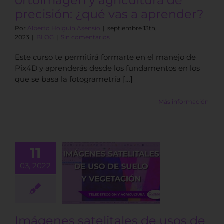
ortoimagen y agricultura de
precisión: ¿qué vas a aprender?
Por
Alberto Holguín Asensio
|
septiembre 13th,
2023
|
BLOG
|
Sin comentarios
Este curso te permitirá formarte en el manejo de
Pix4D y aprenderás desde los fundamentos en los
que se basa la fotogrametría […]
Más información
11
mágenes
03, 2022
tales de usos
e suelo y
getación
BLOG
Imágenes satelitales de usos de