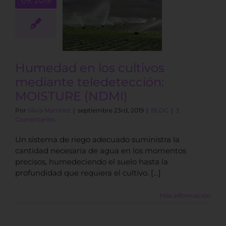
09, 2019
dad en los
vos mediante
detección:
URE (NDMI)
BLOG
Humedad en los cultivos
mediante teledetección:
MOISTURE (NDMI)
Por
Silvia Martínez
|
septiembre 23rd, 2019
|
BLOG
|
3
Comentarios
Un sistema de riego adecuado suministra la
cantidad necesaria de agua en los momentos
precisos, humedeciendo el suelo hasta la
profundidad que requiera el cultivo. […]
Más información