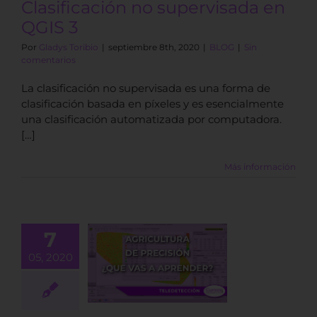
Clasificación no supervisada en
QGIS 3
Por
Gladys Toribio
|
septiembre 8th, 2020
|
BLOG
|
Sin
comentarios
La clasificación no supervisada es una forma de
clasificación basada en píxeles y es esencialmente
una clasificación automatizada por computadora.
[…]
Más información
ué vas a
7
nder en el
05, 2020
urso de
edetección
icada a la
ricultura