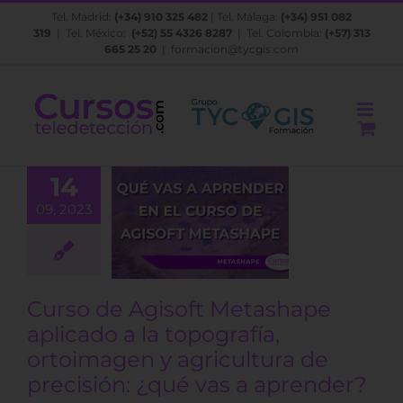
Saltar
Tel. Madrid:
(+34) 910 325 482
| Tel. Málaga:
(+34) 951 082
al
319
| Tel. México:
(+52) 55 4326 8287
| Tel. Colombia:
(+57) 313
contenido
665 25 20
|
formacion@tycgis.com
 de Agisoft
tashape
14
icado a la
09, 2023
pografía,
oimagen y
cultura de
isión: ¿qué
Curso de Agisoft Metashape
a aprender?
aplicado a la topografía,
BLOG
ortoimagen y agricultura de
precisión: ¿qué vas a aprender?