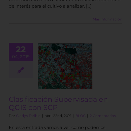
de interés para el cultivo a analizar. [...]
Más información
22
04, 2019
sificación
rvisada en
S con SCP
BLOG
Clasificación Supervisada en
QGIS con SCP
Por
Gladys Toribio
|
abril 22nd, 2019
|
BLOG
|
2 Comentarios
En esta entrada vamos a ver cómo podemos