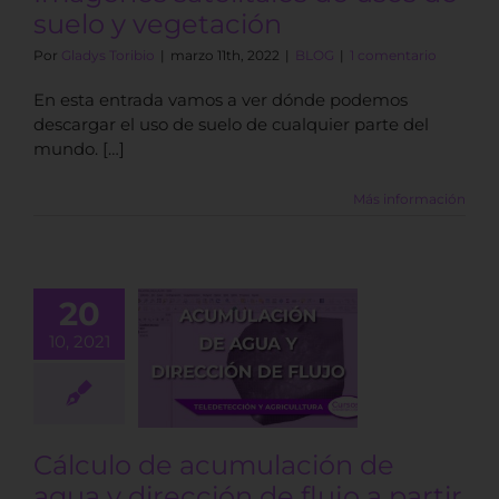
suelo y vegetación
Por
Gladys Toribio
|
marzo 11th, 2022
|
BLOG
|
1 comentario
En esta entrada vamos a ver dónde podemos
descargar el uso de suelo de cualquier parte del
mundo. […]
Más información
20
lculo de
10, 2021
ulación de
y dirección
jo a partir de
DT en QGIS
BLOG
Cálculo de acumulación de
agua y dirección de flujo a partir