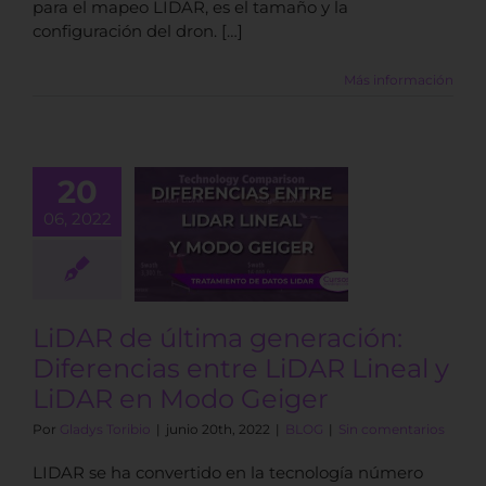
para el mapeo LIDAR, es el tamaño y la
configuración del dron. […]
Más información
R de última
20
neración:
06, 2022
encias entre
R Lineal y
AR en Modo
Geiger
LiDAR de última generación:
BLOG
Diferencias entre LiDAR Lineal y
LiDAR en Modo Geiger
Por
Gladys Toribio
|
junio 20th, 2022
|
BLOG
|
Sin comentarios
LIDAR se ha convertido en la tecnología número