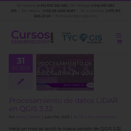
Saltar
Tel. Madrid:
(+34) 910 325 482
| Tel. Málaga:
(+34) 951 082
al
319
| Tel. México:
(+52) 55 4326 8287
| Tel. Colombia:
(+57) 313
contenido
665 25 20
|
formacion@tycgis.com
31
07, 2023
samiento de
s LiDAR en
GIS 3.32
BLOG
Procesamiento de datos LiDAR
en QGIS 3.32
Por
Gladys Toribio
|
julio 31st, 2023
|
BLOG
|
Sin comentarios
Hace un mes se lanzó la nueva versión de QGIS 3.32,