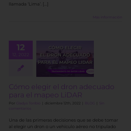
llamada ‘Lima’. […]
Más información
12
 elegir el
12, 2022
n adecuado
a el mapeo
LiDAR
BLOG
Cómo elegir el dron adecuado
para el mapeo LiDAR
Por
Gladys Toribio
|
diciembre 12th, 2022
|
BLOG
|
Sin
comentarios
Una de las primeras decisiones que se debe tomar
al elegir un dron o un vehículo aéreo no tripulado