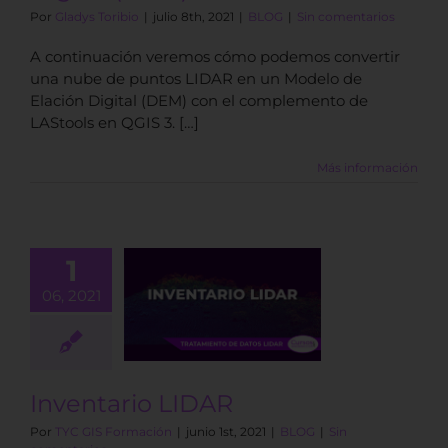
Por
Gladys Toribio
|
julio 8th, 2021
|
BLOG
|
Sin comentarios
A continuación veremos cómo podemos convertir
una nube de puntos LIDAR en un Modelo de
Elación Digital (DEM) con el complemento de
LAStools en QGIS 3. […]
Más información
1
06, 2021
tario LIDAR
BLOG
Inventario LIDAR
Por
TYC GIS Formación
|
junio 1st, 2021
|
BLOG
|
Sin