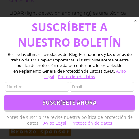
Comentarios
LiDAR (light detection and ranging) es una técnica
de teledetección en la que se utiliza la luz de un
✕
SUSCRÍBETE A
láser para obtener mediciones exactas de la
superficie de la tierra. […]
NUESTRO BOLETÍN
Más información
Recibe las últimas novedades del Blog, Formaciones y las ofertas de
trabajo de TYC Empleo Importante: Al suscribirse acepta nuestra
política de protección de datos conforme a lo establecido
en Reglamento General de Protección de Datos (RGPD).
Aviso
Legal
|
Protección de datos
Antes de suscribirse revise nuestra política de protección de
datos |
Aviso Legal
|
Protección de datos