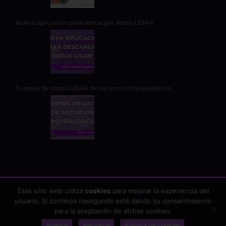
Nueva aplicación para descargar datos LiDAR
Fuentes de datos LiDAR de recursos Arqueológicos
Este sitio web utiliza
cookies
para mejorar la experiencia del
usuario. Si continúa navegando está dando su consentimiento
Copyright 2026 - TYC GIS Soluciones Integrales SL | Todos los
para la aceptación de dichas cookies.
derechos reservados |
Aviso Legal
|
Protección de datos
Aceptar
Rechazar
Política de cookies