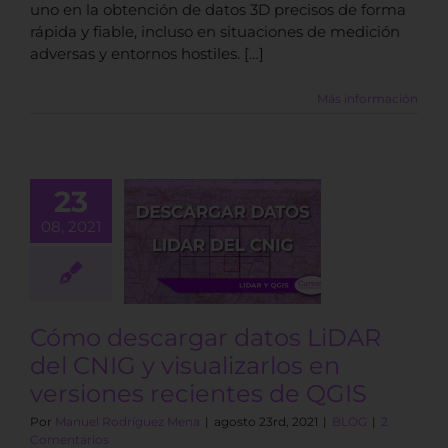
uno en la obtención de datos 3D precisos de forma
rápida y fiable, incluso en situaciones de medición
adversas y entornos hostiles. […]
Más información
 descargar
23
s LiDAR del
08, 2021
CNIG y
alizarlos en
ersiones
ntes de QGIS
Cómo descargar datos LiDAR
BLOG
del CNIG y visualizarlos en
versiones recientes de QGIS
Por
Manuel Rodríguez Mena
|
agosto 23rd, 2021
|
BLOG
|
2
Comentarios