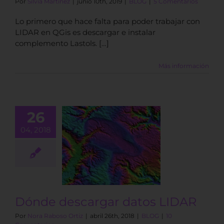
Por
Silvia Martínez
|
junio 10th, 2019
|
BLOG
|
5 Comentarios
Lo primero que hace falta para poder trabajar con
LIDAR en QGis es descargar e instalar
complemento Lastols. […]
Más información
26
04, 2018
e descargar
tos LIDAR
BLOG
Dónde descargar datos LIDAR
Por
Nora Raboso Ortiz
|
abril 26th, 2018
|
BLOG
|
10