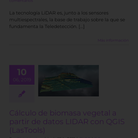
comentarios
La tecnología LiDAR es, junto a los sensores
multiespectrales, la base de trabajo sobre la que se
fundamenta la Teledetección. […]
Más información
lculo de
10
sa vegetal a
06, 2019
ir de datos
R con QGIS
LasTools)
BLOG
Cálculo de biomasa vegetal a
partir de datos LIDAR con QGIS
(LasTools)