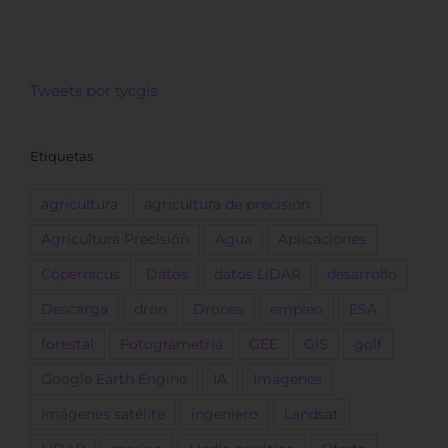
Tweets por tycgis
Etiquetas
agricultura
agricultura de precisión
Agricultura Precisión
Agua
Aplicaciones
Copernicus
Datos
datos LiDAR
desarrollo
Descarga
dron
Drones
empleo
ESA
forestal
Fotogrametría
GEE
GIS
golf
Google Earth Engine
IA
Imágenes
Imágenes satélite
ingeniero
Landsat