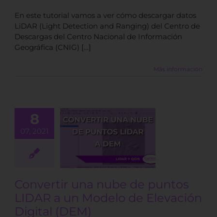
En este tutorial vamos a ver cómo descargar datos
LiDAR (Light Detection and Ranging) del Centro de
Descargas del Centro Nacional de Información
Geográfica (CNIG) […]
Más información
vertir una
8
 de puntos
07, 2021
DAR a un
odelo de
ción Digital
(DEM)
Convertir una nube de puntos
BLOG
LIDAR a un Modelo de Elevación
Digital (DEM)