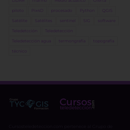
LIDAR
marino
Medio acuático
Oferta
piloto
Pix4D
procesado
Python
QGIS
Satélite
Satélites
sentinel
SIG
software
Teledetcción
Teledetección
Teledetección agua
termongrafía
topografía
técnico
Cursosteledeteccion.com pertenece al Grupo de