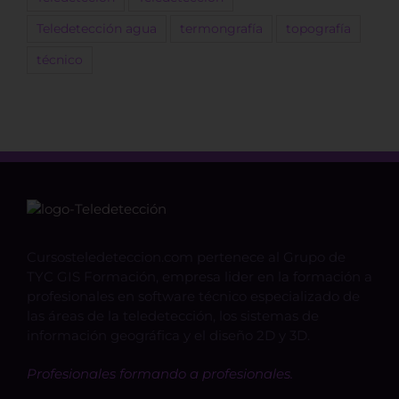
Teledetección agua
termongrafía
topografía
técnico
Cursosteledeteccion.com pertenece al Grupo de
TYC GIS Formación, empresa lider en la formación a
profesionales en software técnico especializado de
las áreas de la teledetección, los sistemas de
información geográfica y el diseño 2D y 3D.
Profesionales formando a profesionales.