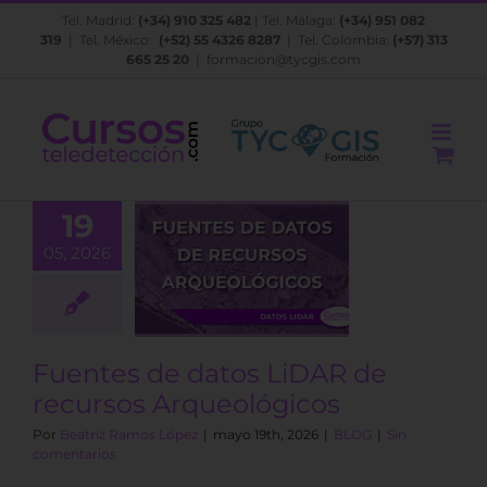
Saltar
Tel. Madrid:
(+34) 910 325 482
| Tel. Málaga:
(+34) 951 082
al
319
| Tel. México:
(+52) 55 4326 8287
| Tel. Colombia:
(+57) 313
contenido
665 25 20
|
formacion@tycgis.com
19
05, 2026
es de datos
 de recursos
ueológicos
BLOG
Fuentes de datos LiDAR de
recursos Arqueológicos
Por
Beatriz Ramos López
|
mayo 19th, 2026
|
BLOG
|
Sin
comentarios