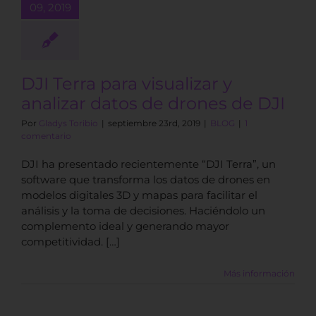
09, 2019
nes de DJI
BLOG
DJI Terra para visualizar y
analizar datos de drones de DJI
Por
Gladys Toribio
|
septiembre 23rd, 2019
|
BLOG
|
1
comentario
DJI ha presentado recientemente “DJI Terra”, un
software que transforma los datos de drones en
modelos digitales 3D y mapas para facilitar el
análisis y la toma de decisiones. Haciéndolo un
complemento ideal y generando mayor
competitividad. […]
Más información
scarga de