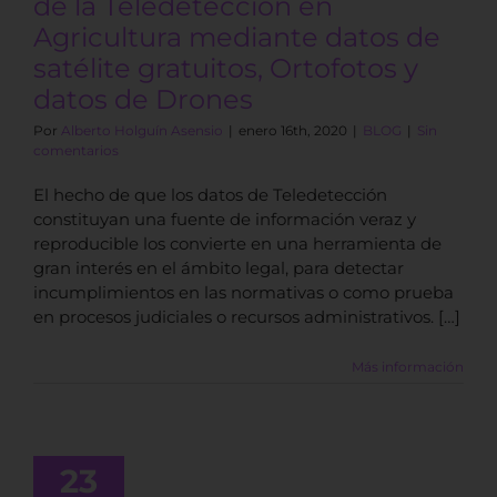
de la Teledetección en
Agricultura mediante datos de
satélite gratuitos, Ortofotos y
datos de Drones
Por
Alberto Holguín Asensio
|
enero 16th, 2020
|
BLOG
|
Sin
comentarios
El hecho de que los datos de Teledetección
constituyan una fuente de información veraz y
reproducible los convierte en una herramienta de
gran interés en el ámbito legal, para detectar
incumplimientos en las normativas o como prueba
en procesos judiciales o recursos administrativos. […]
Más información
 Terra para
sualizar y
23
zar datos de