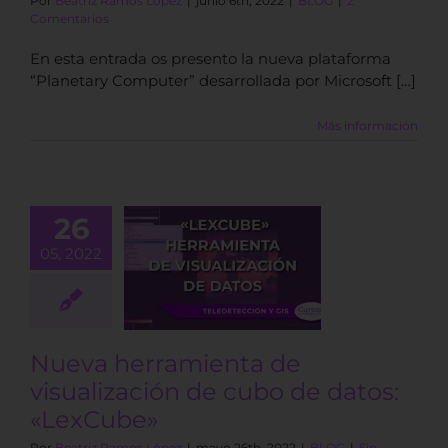
Por
Beatriz Ramos López
|
junio 6th, 2022
|
BLOG
|
2
Comentarios
En esta entrada os presento la nueva plataforma
“Planetary Computer” desarrollada por Microsoft […]
Más información
26
Nueva
05, 2022
amienta de
alización de
 de datos:
LexCube»
BLOG
Nueva herramienta de
visualización de cubo de datos:
«LexCube»
Por
Beatriz Ramos López
|
mayo 26th, 2022
|
BLOG
|
Sin