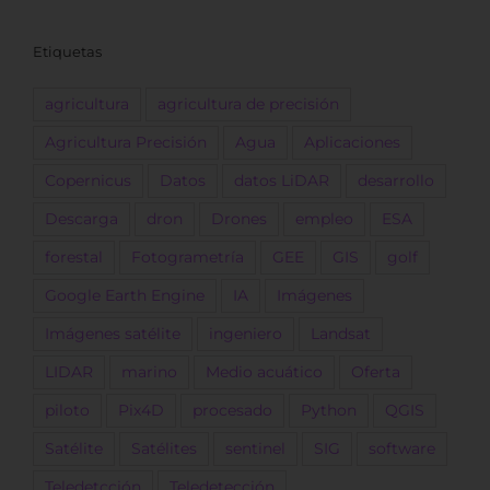
Etiquetas
agricultura
agricultura de precisión
Agricultura Precisión
Agua
Aplicaciones
Copernicus
Datos
datos LiDAR
desarrollo
Descarga
dron
Drones
empleo
ESA
forestal
Fotogrametría
GEE
GIS
golf
Google Earth Engine
IA
Imágenes
Imágenes satélite
ingeniero
Landsat
LIDAR
marino
Medio acuático
Oferta
piloto
Pix4D
procesado
Python
QGIS
Satélite
Satélites
sentinel
SIG
software
Teledetcción
Teledetección