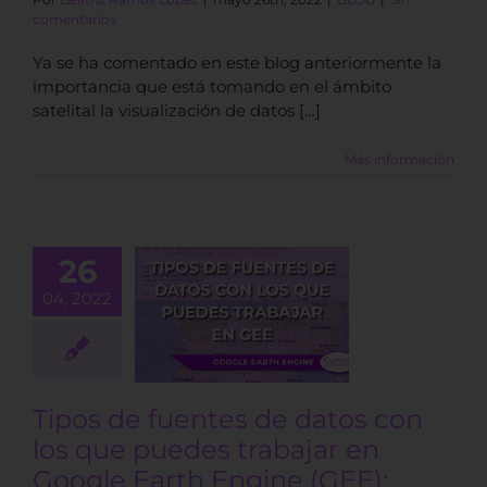
comentarios
Ya se ha comentado en este blog anteriormente la
importancia que está tomando en el ámbito
satelital la visualización de datos […]
Más información
 de fuentes
26
tos con los
04, 2022
e puedes
abajar en
gle Earth
ine (GEE):
GEDI
Tipos de fuentes de datos con
BLOG
los que puedes trabajar en
Google Earth Engine (GEE):