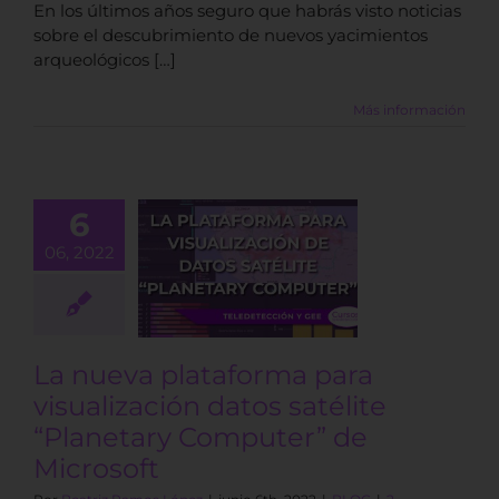
En los últimos años seguro que habrás visto noticias
sobre el descubrimiento de nuevos yacimientos
arqueológicos […]
Más información
a nueva
6
aforma para
06, 2022
ualización
os satélite
lanetary
puter” de
icrosoft
La nueva plataforma para
BLOG
visualización datos satélite
“Planetary Computer” de
Microsoft