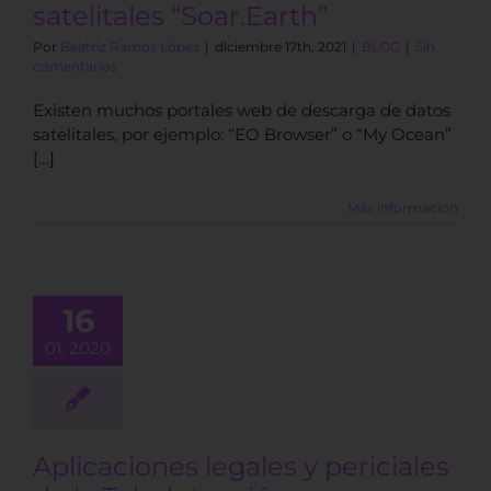
satelitales “Soar.Earth”
Por
Beatriz Ramos López
|
diciembre 17th, 2021
|
BLOG
|
Sin
comentarios
Existen muchos portales web de descarga de datos
satelitales, por ejemplo: “EO Browser” o “My Ocean”
[…]
icaciones
Más información
egales y
ciales de la
etección en
ricultura
16
ante datos
01, 2020
 satélite
ratuitos,
otos y datos
e Drones
Aplicaciones legales y periciales
BLOG