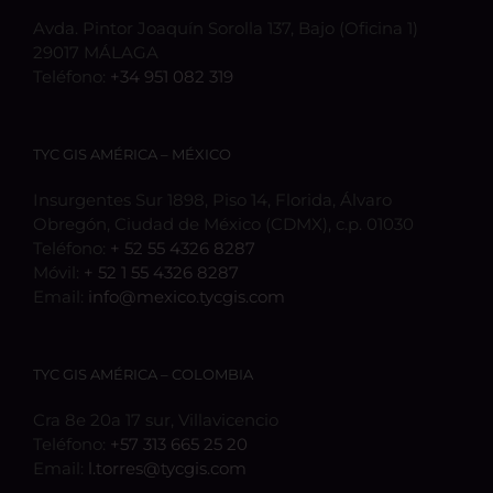
Avda. Pintor Joaquín Sorolla 137, Bajo (Oficina 1)
29017 MÁLAGA
Teléfono:
+34 951 082 319
TYC GIS AMÉRICA – MÉXICO
Insurgentes Sur 1898, Piso 14, Florida, Álvaro
Obregón, Ciudad de México (CDMX), c.p. 01030
Teléfono:
+ 52 55 4326 8287
Móvil:
+ 52 1 55 4326 8287
Email:
info@mexico.tycgis.com
TYC GIS AMÉRICA – COLOMBIA
Cra 8e 20a 17 sur, Villavicencio
Teléfono:
+57 313 665 25 20
Email:
l.torres@tycgis.com