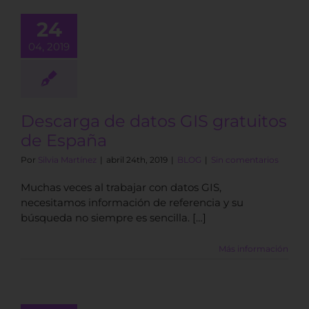
atos GIS
24
tuitos de
04, 2019
España
BLOG
Descarga de datos GIS gratuitos
de España
Por
Silvia Martínez
|
abril 24th, 2019
|
BLOG
|
Sin comentarios
Muchas veces al trabajar con datos GIS,
necesitamos información de referencia y su
búsqueda no siempre es sencilla. […]
Más información
as de alta
lución de la