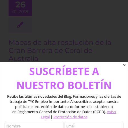
26
 Barrera de
01, 2018
 de Australia
BLOG
Mapas de alta resolución de la
Gran Barrera de Coral de
Australia
✕
Por
Beatriz Ramos López
|
enero 26th, 2018
|
BLOG
|
1
SUSCRÍBETE A
comentario
NUESTRO BOLETÍN
Se acaban de compartir al público en general los
datos batimétricos de la Gran Barrera de Coral con
una calidad mejorada con una resolución ocho
Recibe las últimas novedades del Blog, Formaciones y las ofertas de
trabajo de TYC Empleo Importante: Al suscribirse acepta nuestra
veces mayor que la anterior. […]
política de protección de datos conforme a lo establecido
en Reglamento General de Protección de Datos (RGPD).
Aviso
Más información
Legal
|
Protección de datos
rtal de datos