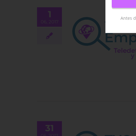
1
Antes d
06, 2017
gación y desarrollo en
s con conocimientos en
teledetección
EMPLEO
31
05, 2017