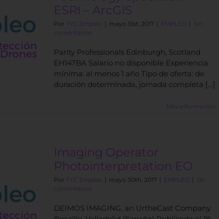
ESRI – ArcGIS
Por
TYC Empleo
|
mayo 31st, 2017
|
EMPLEO
|
Sin
comentarios
Parity Professionals Edinburgh, Scotland
EH147BA Salario no disponible Experiencia
mínima: al menos 1 año Tipo de oferta: de
duración determinada, jornada completa […]
Más información
Imaging Operator
Photointerpretation EO
Por
TYC Empleo
|
mayo 30th, 2017
|
EMPLEO
|
Sin
comentarios
DEIMOS IMAGING, an UrtheCast Company
Boecillo, Valladolid (España) Publicada el 18