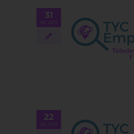
31
08, 2017
geniero – UAVs/Target
drones
EMPLEO
22
06, 2017