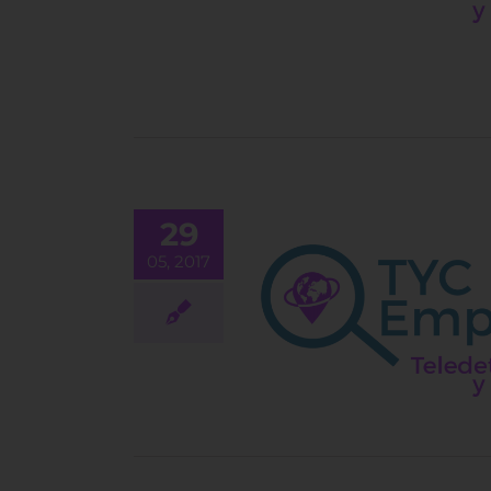
29
05, 2017
Piloto Dron
EMPLEO