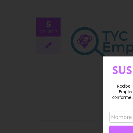
5
06, 2017
to en teledetección
da a la agricultura de
precisión
EMPLEO
SUS
Recibe l
Empleo 
conforme 