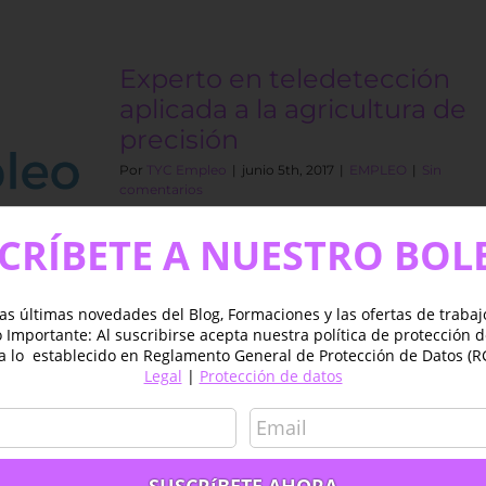
Experto en teledetección
aplicada a la agricultura de
precisión
Por
TYC Empleo
|
junio 5th, 2017
|
EMPLEO
|
Sin
comentarios
Title: Agricultural Remote Sensing
CRÍBETE A NUESTRO BOL
Consultant Salary/Rate: £50,000 –
£60,000/annum Location:
NationwidePosted 23/05/2017 (10:06)
as últimas novedades del Blog, Formaciones y las ofertas de traba
AgencyTriad Description Agricultural
Importante: Al suscribirse acepta nuestra política de protección 
Remote Sensing Consultant Contract
a lo establecido en Reglamento General de Protección de Datos (R
length: Permanent […]
Legal
|
Protección de datos
Más información