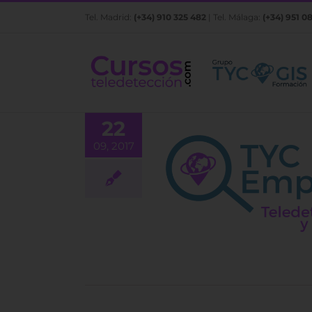
Saltar
Tel. Madrid:
(+34) 910 325 482
| Tel. Málaga:
(+34) 951 0
al
contenido
22
09, 2017
iero técnico Agrícola
EMPLEO