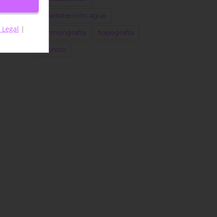
Teledetección agua
 Legal
|
termongrafía
topografía
técnico