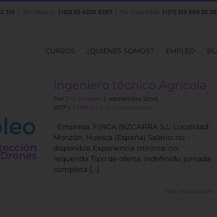
82 319
| Tel. México:
(+52) 55 4326 8287
| Tel. Colombia:
(+57) 313 665 25 20
CURSOS
¿QUIÉNES SOMOS?
EMPLEO
BL
Ingeniero técnico Agrícola
Por
TYC Empleo
|
septiembre 22nd,
2017
|
EMPLEO
|
Sin comentarios
Empresa: FINCA BIZCARRA S.L. Localidad:
Monzón, Huesca (España) Salario: no
disponible Experiencia mínima: no
requerida Tipo de oferta: indefinido, jornada
completa […]
Más información