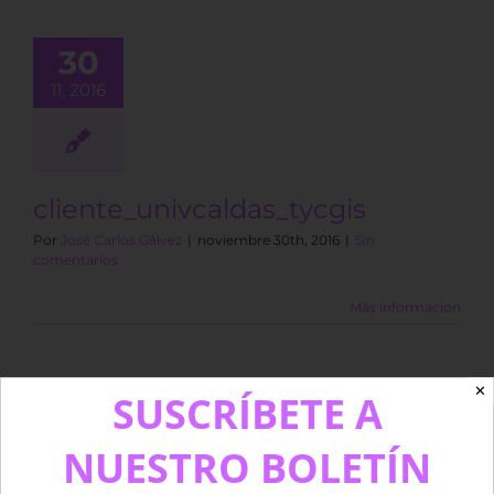
30
11, 2016
cliente_univcaldas_tycgis
Por
José Carlos Gálvez
|
noviembre 30th, 2016
|
Sin
comentarios
Más información
✕
SUSCRÍBETE A
NUESTRO BOLETÍN