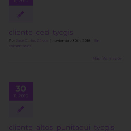
11, 2016
cliente_ced_tycgis
Por
José Carlos Gálvez
|
noviembre 30th, 2016
|
Sin
comentarios
Más información
30
11, 2016
cliente_altos_punitaqui_tycgis