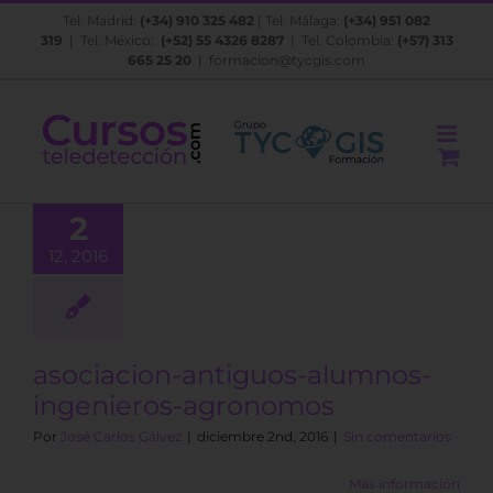
Saltar
Tel. Madrid:
(+34) 910 325 482
| Tel. Málaga:
(+34) 951 082
al
319
| Tel. México:
(+52) 55 4326 8287
| Tel. Colombia:
(+57) 313
contenido
665 25 20
|
formacion@tycgis.com
2
12, 2016
asociacion-antiguos-alumnos-
ingenieros-agronomos
Por
José Carlos Gálvez
|
diciembre 2nd, 2016
|
Sin comentarios
Más información