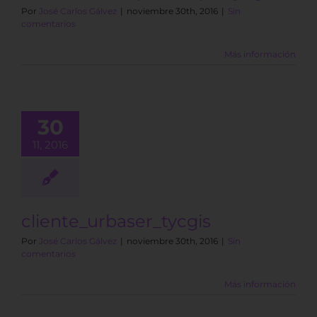
Por
José Carlos Gálvez
|
noviembre 30th, 2016
|
Sin
comentarios
Más información
30
11, 2016
cliente_urbaser_tycgis
Por
José Carlos Gálvez
|
noviembre 30th, 2016
|
Sin
comentarios
Más información