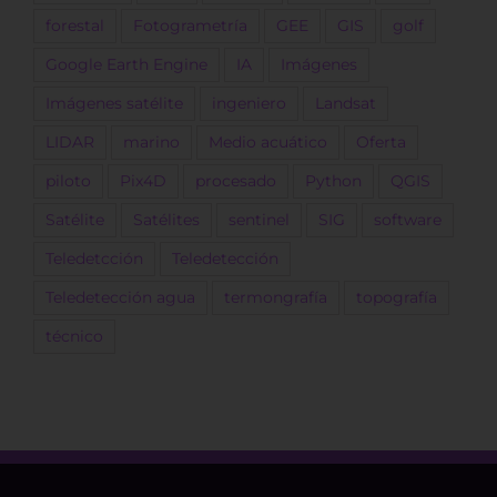
forestal
Fotogrametría
GEE
GIS
golf
Google Earth Engine
IA
Imágenes
Imágenes satélite
ingeniero
Landsat
LIDAR
marino
Medio acuático
Oferta
piloto
Pix4D
procesado
Python
QGIS
Satélite
Satélites
sentinel
SIG
software
Teledetcción
Teledetección
Teledetección agua
termongrafía
topografía
técnico