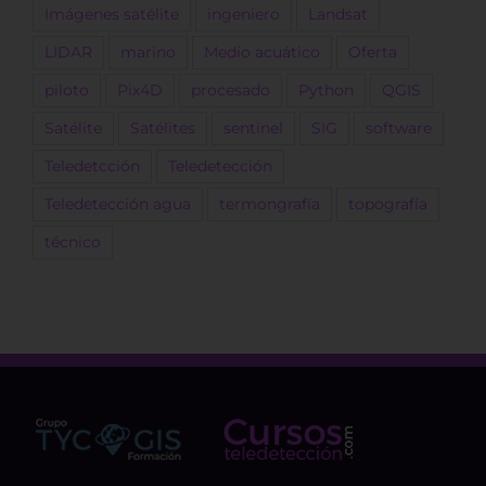
Imágenes satélite
ingeniero
Landsat
LIDAR
marino
Medio acuático
Oferta
piloto
Pix4D
procesado
Python
QGIS
Satélite
Satélites
sentinel
SIG
software
Teledetcción
Teledetección
Teledetección agua
termongrafía
topografía
técnico