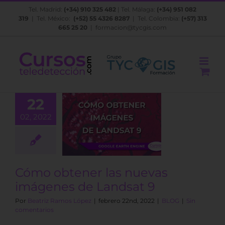
Saltar
Tel. Madrid:
(+34) 910 325 482
| Tel. Málaga:
(+34) 951 082
al
319
| Tel. México:
(+52) 55 4326 8287
| Tel. Colombia:
(+57) 313
contenido
665 25 20
|
formacion@tycgis.com
22
02, 2022
obtener las
as imágenes
Landsat 9
BLOG
Cómo obtener las nuevas
imágenes de Landsat 9
Por
Beatriz Ramos López
|
febrero 22nd, 2022
|
BLOG
|
Sin
comentarios