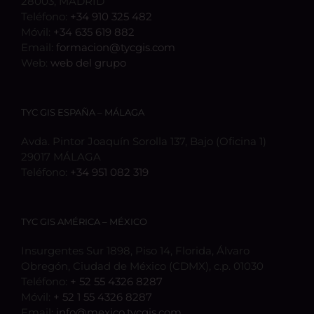
28003, MADRID
Teléfono:
+34 910 325 482
Móvil:
+34 635 619 882
Email:
formacion@tycgis.com
Web:
web del grupo
TYC GIS ESPAÑA – MÁLAGA
Avda. Pintor Joaquín Sorolla 137, Bajo (Oficina 1)
29017 MÁLAGA
Teléfono:
+34 951 082 319
TYC GIS AMÉRICA – MÉXICO
Insurgentes Sur 1898, Piso 14, Florida, Álvaro
Obregón, Ciudad de México (CDMX), c.p. 01030
Teléfono:
+ 52 55 4326 8287
Móvil:
+ 52 1 55 4326 8287
Email:
info@mexico.tycgis.com