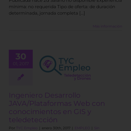
Publicada hace 2d Salario no disponible Experiencia
mínima: no requerida Tipo de oferta: de duración
determinada, jornada completa […]
Más información
ngeniero
30
sarrollo
Plataformas
01, 2017
eb con
imientos en
GIS y
edetección
Ingeniero Desarrollo
EMPLEO
JAVA/Plataformas Web con
conocimientos en GIS y
teledetección
Por
TYC Empleo
|
enero 30th, 2017
|
EMPLEO
|
Sin