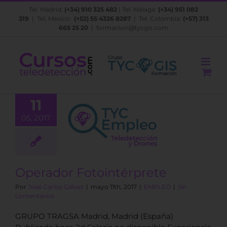
Saltar
Tel. Madrid:
(+34) 910 325 482
| Tel. Málaga:
(+34) 951 082
al
319
| Tel. México:
(+52) 55 4326 8287
| Tel. Colombia:
(+57) 313
contenido
665 25 20
|
formacion@tycgis.com
11
05, 2017
perador
intérprete
EMPLEO
Operador Fotointérprete
Por
José Carlos Gálvez
|
mayo 11th, 2017
|
EMPLEO
|
Sin
comentarios
GRUPO TRAGSA Madrid, Madrid (España)