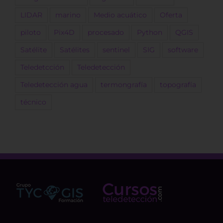
LIDAR
marino
Medio acuático
Oferta
piloto
Pix4D
procesado
Python
QGIS
Satélite
Satélites
sentinel
SIG
software
Teledetcción
Teledetección
Teledetección agua
termongrafía
topografía
técnico