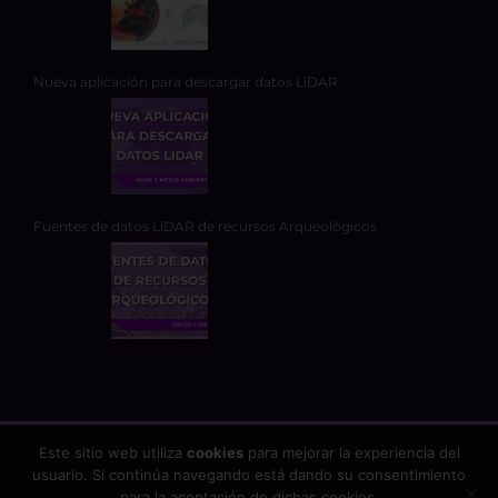
Nueva aplicación para descargar datos LiDAR
Fuentes de datos LiDAR de recursos Arqueológicos
Este sitio web utiliza
cookies
para mejorar la experiencia del
usuario. Si continúa navegando está dando su consentimiento
Copyright 2026 - TYC GIS Soluciones Integrales SL | Todos los
para la aceptación de dichas cookies.