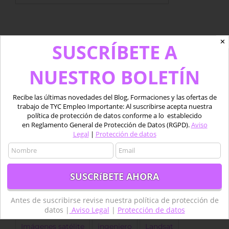
✕
SUSCRÍBETE A
Tweets por tycgis
NUESTRO BOLETÍN
Etiquetas
Recibe las últimas novedades del Blog, Formaciones y las ofertas de
trabajo de TYC Empleo Importante: Al suscribirse acepta nuestra
política de protección de datos conforme a lo establecido
agricultura
agricultura de precisión
en Reglamento General de Protección de Datos (RGPD).
Aviso
Legal
|
Protección de datos
Agricultura Precisión
Agua
Aplicaciones
Copernicus
Datos
datos LiDAR
desarrollo
Descarga
dron
Drones
empleo
ESA
forestal
Fotogrametría
GEE
GIS
golf
Antes de suscribirse revise nuestra política de protección de
Google Earth Engine
IA
Imágenes
datos |
Aviso Legal
|
Protección de datos
Imágenes satélite
ingeniero
Landsat