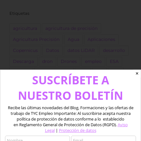
Etiquetas
agricultura
agricultura de precisión
Agricultura Precisión
Agua
Aplicaciones
Copernicus
Datos
datos LiDAR
desarrollo
Descarga
dron
Drones
empleo
ESA
forestal
Fotogrametría
GEE
GIS
golf
✕
SUSCRÍBETE A
Google Earth Engine
IA
Imágenes
NUESTRO BOLETÍN
Imágenes satélite
ingeniero
Landsat
LIDAR
marino
Medio acuático
Oferta
Recibe las últimas novedades del Blog, Formaciones y las ofertas de
trabajo de TYC Empleo Importante: Al suscribirse acepta nuestra
piloto
Pix4D
procesado
Python
QGIS
política de protección de datos conforme a lo establecido
en Reglamento General de Protección de Datos (RGPD).
Aviso
Satélite
Satélites
sentinel
SIG
software
Legal
|
Protección de datos
Teledetcción
Teledetección