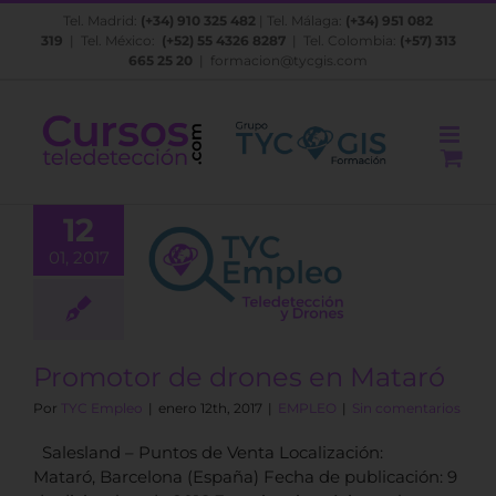
Saltar
Tel. Madrid:
(+34) 910 325 482
| Tel. Málaga:
(+34) 951 082
al
319
| Tel. México:
(+52) 55 4326 8287
| Tel. Colombia:
(+57) 313
contenido
665 25 20
|
formacion@tycgis.com
12
01, 2017
omotor de
s en Mataró
EMPLEO
Promotor de drones en Mataró
Por
TYC Empleo
|
enero 12th, 2017
|
EMPLEO
|
Sin comentarios
Salesland – Puntos de Venta Localización:
Mataró, Barcelona (España) Fecha de publicación: 9