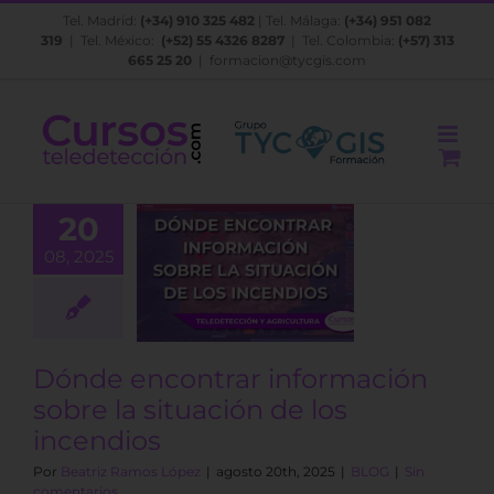
Saltar
Tel. Madrid:
(+34) 910 325 482
| Tel. Málaga:
(+34) 951 082
al
319
| Tel. México:
(+52) 55 4326 8287
| Tel. Colombia:
(+57) 313
contenido
665 25 20
|
formacion@tycgis.com
20
e encontrar
08, 2025
mación sobre
uación de los
ncendios
BLOG
Dónde encontrar información
sobre la situación de los
incendios
Por
Beatriz Ramos López
|
agosto 20th, 2025
|
BLOG
|
Sin
comentarios