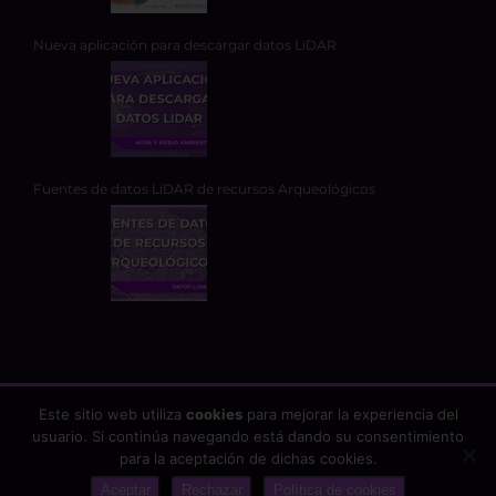
Nueva aplicación para descargar datos LiDAR
Fuentes de datos LiDAR de recursos Arqueológicos
Este sitio web utiliza
cookies
para mejorar la experiencia del
usuario. Si continúa navegando está dando su consentimiento
Copyright 2026 - TYC GIS Soluciones Integrales SL | Todos los
para la aceptación de dichas cookies.
derechos reservados |
Aviso Legal
|
Protección de datos
Aceptar
Rechazar
Política de cookies