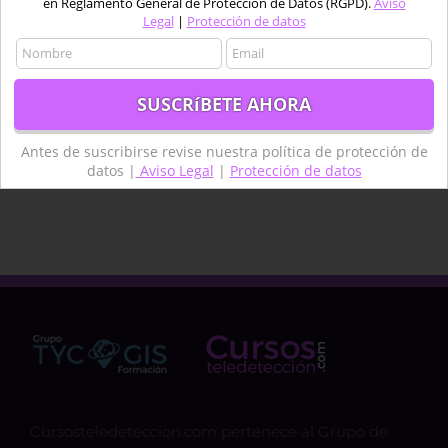
en Reglamento General de Protección de Datos (RGPD).
Aviso
Legal
|
Protección de datos
piloto
Pix4D
procesado
Python
QGIS
Satélite
Satélites
sentinel
SIG
software
Teledetcción
Teledetección
Teledetección agua
termongrafía
topografía
Antes de suscribirse revise nuestra política de protección de
datos |
Aviso Legal
|
Protección de datos
técnico
Cursosteledeteccion.com pertenece al Grupo de