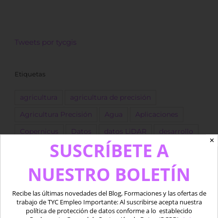
Tweets por tycgis
Etiquetas
agricultura
agricultura de precisión
Agricultura Precisión
Agua
Aplicaciones
Copernicus
Datos
datos LiDAR
desarrollo
✕
SUSCRÍBETE A
Descarga
dron
Drones
empleo
ESA
forestal
Fotogrametría
GEE
GIS
golf
NUESTRO BOLETÍN
Google Earth Engine
IA
Imágenes
Recibe las últimas novedades del Blog, Formaciones y las ofertas de
Imágenes satélite
ingeniero
Landsat
trabajo de TYC Empleo Importante: Al suscribirse acepta nuestra
política de protección de datos conforme a lo establecido
LIDAR
marino
Medio acuático
Oferta