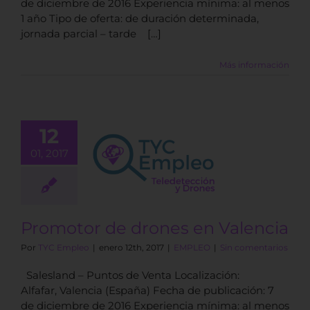
de diciembre de 2016 Experiencia mínima: al menos
1 año Tipo de oferta: de duración determinada,
jornada parcial – tarde […]
Más información
12
omotor de
01, 2017
rones en
alencia
EMPLEO
Promotor de drones en Valencia
Por
TYC Empleo
|
enero 12th, 2017
|
EMPLEO
|
Sin comentarios
Salesland – Puntos de Venta Localización:
Alfafar, Valencia (España) Fecha de publicación: 7
de diciembre de 2016 Experiencia mínima: al menos