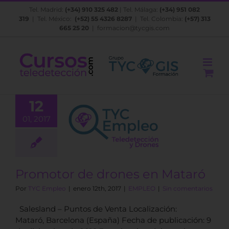
Saltar
Tel. Madrid:
(+34) 910 325 482
| Tel. Málaga:
(+34) 951 082
al
319
| Tel. México:
(+52) 55 4326 8287
| Tel. Colombia:
(+57) 313
contenido
665 25 20
|
formacion@tycgis.com
12
01, 2017
omotor de
s en Mataró
EMPLEO
Promotor de drones en Mataró
Por
TYC Empleo
|
enero 12th, 2017
|
EMPLEO
|
Sin comentarios
Salesland – Puntos de Venta Localización:
Mataró, Barcelona (España) Fecha de publicación: 9