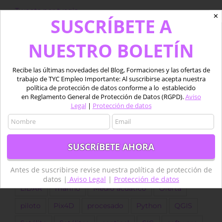
Tweets por tycgis
✕
SUSCRÍBETE A
NUESTRO BOLETÍN
Etiquetas
agricultura
agricultura de precisión
Recibe las últimas novedades del Blog, Formaciones y las ofertas de
trabajo de TYC Empleo Importante: Al suscribirse acepta nuestra
Agricultura Precisión
Agua
Aplicaciones
política de protección de datos conforme a lo establecido
en Reglamento General de Protección de Datos (RGPD).
Aviso
Copernicus
Datos
datos LiDAR
desarrollo
Legal
|
Protección de datos
Descarga
dron
Drones
empleo
ESA
forestal
Fotogrametría
GEE
GIS
golf
Google Earth Engine
IA
Imágenes
Antes de suscribirse revise nuestra política de protección de
Imágenes satélite
ingeniero
Landsat
datos |
Aviso Legal
|
Protección de datos
LIDAR
marino
Medio acuático
Oferta
piloto
Pix4D
procesado
Python
QGIS