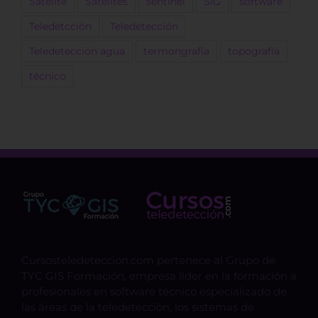
Satélite
Satélites
sentinel
SIG
software
Teledetcción
Teledetección
Teledetección agua
termongrafía
topografía
técnico
Cursosteledeteccion.com pertenece al Grupo de
TYC GIS Formación, empresa lider en la formación a
profesionales en software técnico especializado de
las áreas de la teledetección, los sistemas de