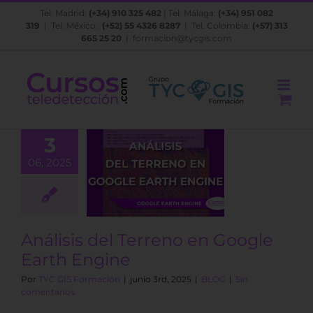
Saltar
Tel. Madrid:
(+34) 910 325 482
| Tel. Málaga:
(+34) 951 082
al
319
| Tel. México:
(+52) 55 4326 8287
| Tel. Colombia:
(+57) 313
contenido
665 25 20
|
formacion@tycgis.com
3
06, 2025
álisis del
no en Google
th Engine
BLOG
Análisis del Terreno en Google
Earth Engine
Por
TYC GIS Formación
|
junio 3rd, 2025
|
BLOG
|
Sin
comentarios