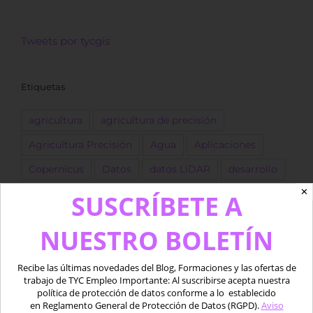
Tweets por tycgis
Etiquetas
agricultura
agricultura de precisión
Agricultura Precisión
Agua
Aplicaciones
Copernicus
Datos
datos LiDAR
desarrollo
✕
Descarga
dron
Drones
empleo
ESA
SUSCRÍBETE A
forestal
Fotogrametría
GEE
GIS
golf
NUESTRO BOLETÍN
Google Earth Engine
IA
Imágenes
Imágenes satélite
ingeniero
Landsat
Recibe las últimas novedades del Blog, Formaciones y las ofertas de
trabajo de TYC Empleo Importante: Al suscribirse acepta nuestra
LIDAR
marino
Medio acuático
Oferta
política de protección de datos conforme a lo establecido
en Reglamento General de Protección de Datos (RGPD).
Aviso