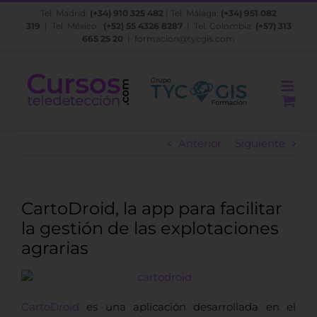
Saltar
Tel. Madrid:
(+34) 910 325 482
| Tel. Málaga:
(+34) 951 082
al
319
| Tel. México:
(+52) 55 4326 8287
| Tel. Colombia:
(+57) 313
contenido
665 25 20
|
formacion@tycgis.com
Anterior
Siguiente
CartoDroid, la app para facilitar
la gestión de las explotaciones
agrarias
CartoDroid
es una aplicación desarrollada en el