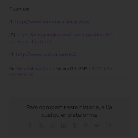
Fuentes:
[1]
http://www.comunicacion.jcyl.es/
[2]
https://play.google.com/store/apps/details?
id=es.jcyl.ita.crtdrd
[3]
http://www.cartodroid.es/#
Por
Nora Raboso Ortiz
|
febrero 13th, 2017
|
BLOG
|
Sin
comentarios
Para compartir esta historia, elija
cualquier plataforma
Facebook
X
Reddit
LinkedIn
Tumblr
Pinterest
Vk
Correo
electrónico