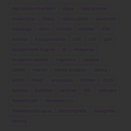
Agricultura Precisión
Agua
Aplicaciones
Copernicus
Datos
datos LiDAR
desarrollo
Descarga
dron
Drones
empleo
ESA
forestal
Fotogrametría
GEE
GIS
golf
Google Earth Engine
IA
Imágenes
Imágenes satélite
ingeniero
Landsat
LIDAR
marino
Medio acuático
Oferta
piloto
Pix4D
procesado
Python
QGIS
Satélite
Satélites
sentinel
SIG
software
Teledetcción
Teledetección
Teledetección agua
termongrafía
topografía
técnico