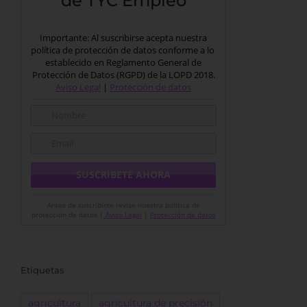
de TYC Empleo
Importante: Al suscribirse acepta nuestra
política de protección de datos conforme a lo
establecido en Reglamento General de
Protección de Datos (RGPD) de la LOPD 2018.
Aviso Legal
|
Protección de datos
Antes de suscribirse revise nuestra política de
protección de datos |
Aviso Legal
|
Protección de datos
Etiquetas
agricultura
agricultura de precisión