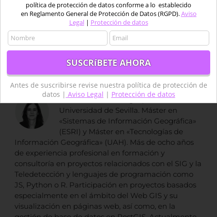
Para compartir esta historia, elija
política de protección de datos conforme a lo establecido
cualquier plataforma
en Reglamento General de Protección de Datos (RGPD).
Aviso
Legal
|
Protección de datos
Facebook
X
Reddit
LinkedIn
Tumblr
Pinterest
Vk
Correo
electrónico
Sobre el Autor:
Beatriz Ramos López
Antes de suscribirse revise nuestra política de protección de
datos |
Aviso Legal
|
Protección de datos
Licenciada en Biología por la
Universidad de Sevilla. Máster en
«Sistemas de Información Geográfica»
(ESRI) y Máster en «Tecnologías de
Información Geográfica» (UAH). Más de ocho años
de experiencia profesional en formación y
consultoría en proyectos relacionados con el SIG y la
Teledetección y lenguajes de programación como
JS, Python o R. Participación en proyectos basados
especialmente en el ámbito del Web GIS y su
visualización en páginas web, así como, en la
gestión de base de datos en PostGIS. Actualmente