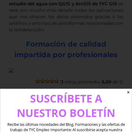
estudio del agua con QGIS y ArcGIS de TYC GIS
se
verá con mucho más detalle todas las aplicaciones
que nos ofrecen los datos obtenidos gracias a los
satélites y otro tipo de plataformas relacionadas con
la teledetección.
Formación de calidad
impartida por profesionales
(
1
votos, promedio:
5,00
de 5)
✕
SUSCRÍBETE A
Por
Beatriz Ramos López
|
febrero 18th, 2016
|
BLOG
|
Sin
comentarios
NUESTRO BOLETÍN
Recibe las últimas novedades del Blog, Formaciones y las ofertas de
trabajo de TYC Empleo Importante: Al suscribirse acepta nuestra