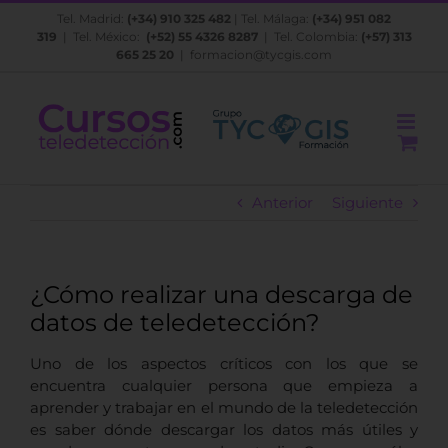
Saltar
Tel. Madrid:
(+34) 910 325 482
| Tel. Málaga:
(+34) 951 082
al
319
| Tel. México:
(+52) 55 4326 8287
| Tel. Colombia:
(+57) 313
contenido
665 25 20
|
formacion@tycgis.com
Anterior
Siguiente
¿Cómo realizar una descarga de
datos de teledetección?
Uno de los aspectos críticos con los que se
encuentra cualquier persona que empieza a
aprender y trabajar en el mundo de la teledetección
es saber dónde descargar los datos más útiles y