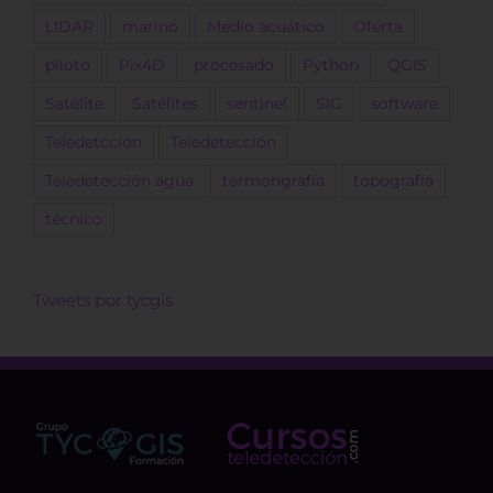
LIDAR
marino
Medio acuático
Oferta
piloto
Pix4D
procesado
Python
QGIS
Satélite
Satélites
sentinel
SIG
software
Teledetcción
Teledetección
Teledetección agua
termongrafía
topografía
técnico
Tweets por tycgis