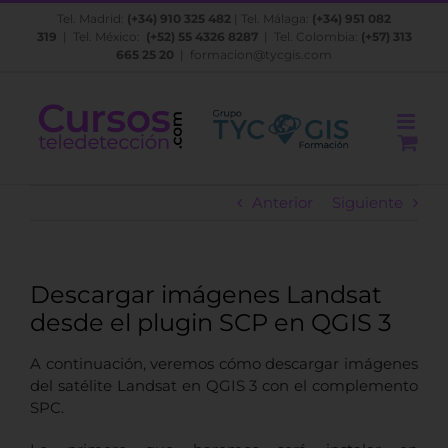
Saltar
Tel. Madrid:
(+34) 910 325 482
| Tel. Málaga:
(+34) 951 082
al
319
| Tel. México:
(+52) 55 4326 8287
| Tel. Colombia:
(+57) 313
contenido
665 25 20
|
formacion@tycgis.com
Anterior
Siguiente
Descargar imágenes Landsat
desde el plugin SCP en QGIS 3
A continuación, veremos cómo descargar imágenes
del satélite Landsat en QGIS 3 con el complemento
SPC.