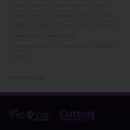
LIDAR
marino
Medio acuático
Oferta
piloto
Pix4D
procesado
Python
QGIS
Satélite
Satélites
sentinel
SIG
software
Teledetcción
Teledetección
Teledetección agua
termongrafía
topografía
técnico
Tweets por tycgis