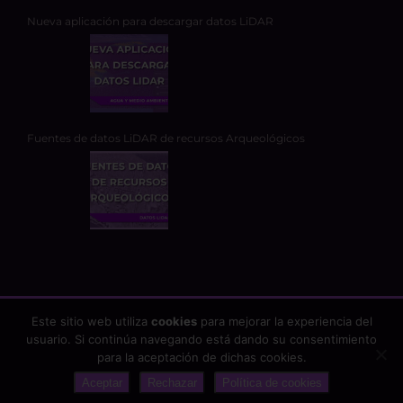
Nueva aplicación para descargar datos LiDAR
Fuentes de datos LiDAR de recursos Arqueológicos
Este sitio web utiliza
cookies
para mejorar la experiencia del
usuario. Si continúa navegando está dando su consentimiento
Copyright 2026 - TYC GIS Soluciones Integrales SL | Todos los
para la aceptación de dichas cookies.
derechos reservados |
Aviso Legal
|
Protección de datos
Aceptar
Rechazar
Política de cookies
google-site-verification: google25fb6abf2b75df58.html