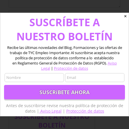
✕
SUSCRÍBETE A
NUESTRO BOLETÍN
Recibe las últimas novedades del Blog, Formaciones y las ofertas de
trabajo de TYC Empleo Importante: Al suscribirse acepta nuestra
Guardar mi nombre, email y sitio web en este
política de protección de datos conforme a lo establecido
navegador para la próxima vez que comente.
en Reglamento General de Protección de Datos (RGPD).
Aviso
Legal
|
Protección de datos
Antes de suscribirse revise nuestra política de protección de
datos |
Aviso Legal
|
Protección de datos
SUSCRÍBETE A NUESTRO
BOLETÍN