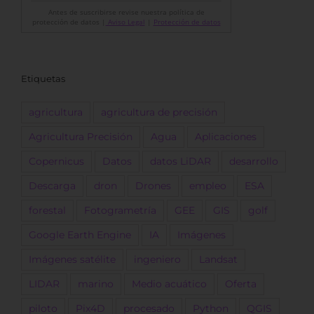
Antes de suscribirse revise nuestra política de
protección de datos |
Aviso Legal
|
Protección de datos
Etiquetas
agricultura
agricultura de precisión
Agricultura Precisión
Agua
Aplicaciones
Copernicus
Datos
datos LiDAR
desarrollo
Descarga
dron
Drones
empleo
ESA
forestal
Fotogrametría
GEE
GIS
golf
Google Earth Engine
IA
Imágenes
Imágenes satélite
ingeniero
Landsat
LIDAR
marino
Medio acuático
Oferta
piloto
Pix4D
procesado
Python
QGIS