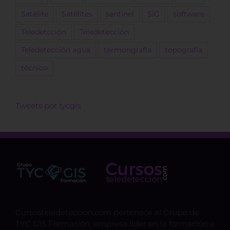
Satélite
Satélites
sentinel
SIG
software
Teledetcción
Teledetección
Teledetección agua
termongrafía
topografía
técnico
Tweets por tycgis
Cursosteledeteccion.com pertenece al Grupo de
TYC GIS Formación, empresa lider en la formación a