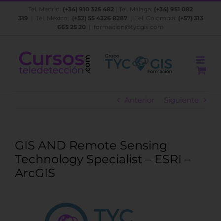
Saltar
Tel. Madrid:
(+34) 910 325 482
| Tel. Málaga:
(+34) 951 082
al
319
| Tel. México:
(+52) 55 4326 8287
| Tel. Colombia:
(+57) 313
contenido
665 25 20
|
formacion@tycgis.com
Anterior
Siguiente
GIS AND Remote Sensing
Technology Specialist – ESRI –
ArcGIS