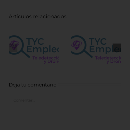
Artículos relacionados
a
Ingeniero
Operador de
control obra
Fotointerpretac
a
forestal
Deja tu comentario
Comentar