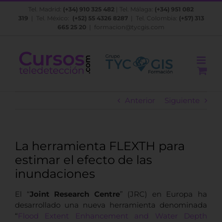
Saltar
Tel. Madrid:
(+34) 910 325 482
| Tel. Málaga:
(+34) 951 082
al
319
| Tel. México:
(+52) 55 4326 8287
| Tel. Colombia:
(+57) 313
contenido
665 25 20
|
formacion@tycgis.com
Anterior
Siguiente
La herramienta FLEXTH para
estimar el efecto de las
inundaciones
El “
Joint Research Centre
” (JRC) en Europa ha
desarrollado una nueva herramienta denominada
“
Flood Extent Enhancement and Water Depth