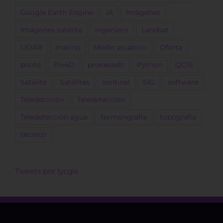
Google Earth Engine
IA
Imágenes
Imágenes satélite
ingeniero
Landsat
LIDAR
marino
Medio acuático
Oferta
piloto
Pix4D
procesado
Python
QGIS
Satélite
Satélites
sentinel
SIG
software
Teledetcción
Teledetección
Teledetección agua
termongrafía
topografía
técnico
Tweets por tycgis