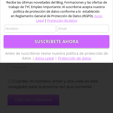
Recibe las últimas novedades del Blog, Formaciones y las ofertas de
Comentar
trabajo de TYC Empleo Importante: Al suscribirse acepta nuestra
política de protección de datos conforme a lo establecido
en Reglamento General de Protección de Datos (RGPD).
Aviso
Legal
|
Protección de datos
Antes de suscribirse revise nuestra política de protección de
datos |
Aviso Legal
|
Protección de datos
Guardar mi nombre, email y sitio web en este
navegador para la próxima vez que comente.