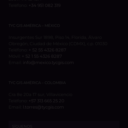
Teléfono:
+34 951 082 319
TYC GIS AMÉRICA – MÉXICO
Insurgentes Sur 1898, Piso 14, Florida, Álvaro
Obregón, Ciudad de México (CDMX), c.p. 01030
Teléfono:
+ 52 55 4326 8287
Móvil:
+ 52 1 55 4326 8287
Email:
info@mexico.tycgis.com
TYC GIS AMÉRICA – COLOMBIA
Cra 8e 20a 17 sur, Villavicencio
Teléfono:
+57 313 665 25 20
Email:
l.torres@tycgis.com
SÍGUENOS