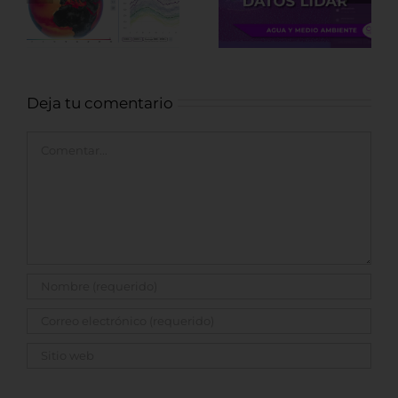
descargar
recursos
datos LiDAR
Arqueológicos
Deja tu comentario
Comentar