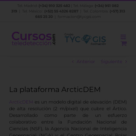
Saltar
Tel. Madrid:
(+34) 910 325 482
| Tel. Málaga:
(+34) 951 082
al
319
| Tel. México:
(+52) 55 4326 8287
| Tel. Colombia:
(+57) 313
contenido
665 25 20
|
formacion@tycgis.com
Anterior
Siguiente
La plataforma ArcticDEM
ArcticDEM
es un modelo digital de elevación (DEM)
de alta resolución (2 m/pixel) que cubre el Ártico.
Desarrollado como parte de un esfuerzo
colaborativo entre la Fundación Nacional de
Ciencias (NSF), la Agencia Nacional de Inteligencia
Geoespacial (NGA) y el Centro Geoespacial Polar