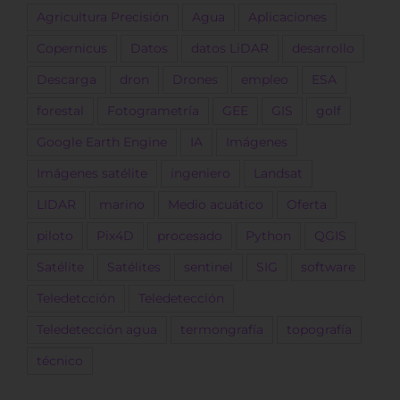
Agricultura Precisión
Agua
Aplicaciones
Copernicus
Datos
datos LiDAR
desarrollo
Descarga
dron
Drones
empleo
ESA
forestal
Fotogrametría
GEE
GIS
golf
Google Earth Engine
IA
Imágenes
Imágenes satélite
ingeniero
Landsat
LIDAR
marino
Medio acuático
Oferta
piloto
Pix4D
procesado
Python
QGIS
Satélite
Satélites
sentinel
SIG
software
Teledetcción
Teledetección
Teledetección agua
termongrafía
topografía
técnico