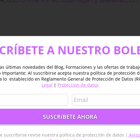
CRÍBETE A NUESTRO BOL
as últimas novedades del Blog, Formaciones y las ofertas de traba
Importante: Al suscribirse acepta nuestra política de protección 
mentarios
a lo establecido en Reglamento General de Protección de Datos (R
Legal
|
Protección de datos
ualquier
Facebook
X
Reddit
LinkedIn
Tumblr
Pinterest
Vk
Cor
elec
e suscribirse revise nuestra política de protección de datos |
Aviso