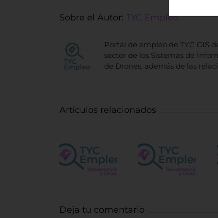
Sobre el Autor:
TYC Empleo
Portal de empleo de TYC GIS de
sector de los Sistemas de Inform
de Drones, además de las relac
Artículos relacionados
Vacantes
Ingeniero
para el
Operador
control
Centro de
de
obra
Satélites
Fotointerpr
forestal
de la UE
Deja tu comentario