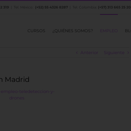
82 319
| Tel. México:
(+52) 55 4326 8287
| Tel. Colombia:
(+57) 313 665 25 20
CURSOS
¿QUIÉNES SOMOS?
EMPLEO
BL
Anterior
Siguiente
n Madrid