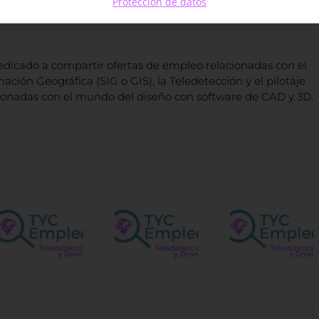
Protección de datos
dicado a compartir ofertas de empleo relacionadas con el
ación Geográfica (SIG o GIS), la Teledetección y el pilotaje
ionadas con el mundo del diseño con software de CAD y 3D.
Vacant
Spatial
para e
Ingeniero/a
Technical
Centro
Agrícola
etación
– Navarra
Satélit
de la 