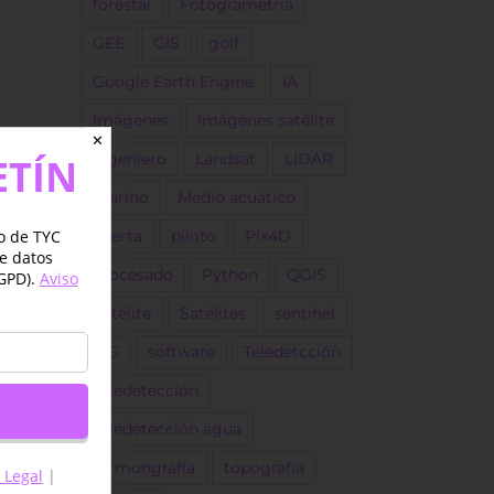
forestal
Fotogrametría
GEE
GIS
golf
Google Earth Engine
IA
Imágenes
Imágenes satélite
✕
ETÍN
ingeniero
Landsat
LIDAR
marino
Medio acuático
jo de TYC
Oferta
piloto
Pix4D
de datos
procesado
Python
QGIS
GPD).
Aviso
Satélite
Satélites
sentinel
SIG
software
Teledetcción
Teledetección
reo
Teledetección agua
trónico
termongrafía
topografía
 Legal
|