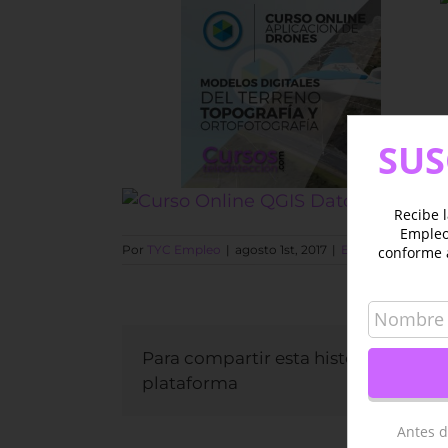
SUS
Recibe l
Empleo 
Por
TYC Empleo
|
agosto 1st, 2017
|
EMPLEO
|
Sin co
conforme 
Para compartir esta historia, elija c
plataforma
Antes d