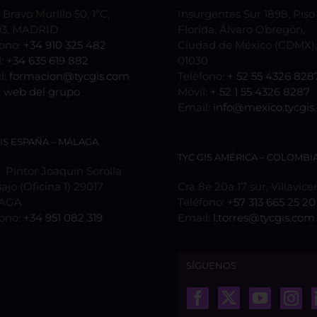
 Bravo Murillo 50, 1ºC,
Insurgentes Sur 1898, Piso 
3, MADRID
Florida, Álvaro Obregón,
fono:
+34 910 325 482
Ciudad de México (CDMX), 
l:
+34 635 619 882
01030
l:
formacion@tycgis.com
Teléfono:
+ 52 55 4326 828
:
web del grupo
Móvil:
+ 52 1 55 4326 8287
Email:
info@mexico.tycgis
GIS ESPAÑA – MÁLAGA
TYC GIS AMÉRICA – COLOMBI
 Pintor Joaquín Sorolla
Bajo (Oficina 1) 29017
Cra 8e 20a 17 sur, Villavice
AGA
Teléfono:
+57 313 665 25 20
fono:
+34 951 082 319
Email:
l.torres@tycgis.com
SÍGUENOS