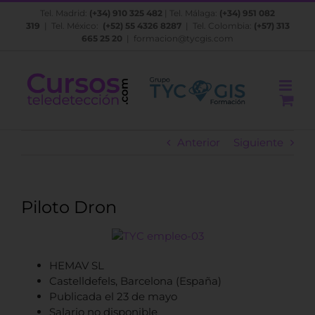
Saltar
Tel. Madrid:
(+34) 910 325 482
| Tel. Málaga:
(+34) 951 082
al
319
| Tel. México:
(+52) 55 4326 8287
| Tel. Colombia:
(+57) 313
contenido
665 25 20
|
formacion@tycgis.com
Anterior
Siguiente
Piloto Dron
HEMAV SL
Castelldefels, Barcelona (España)
Publicada el 23 de mayo
Salario no disponible