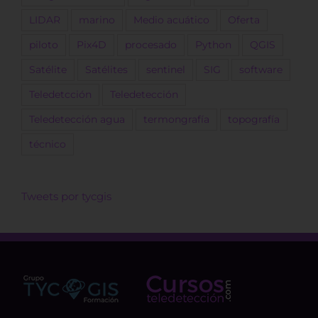
LIDAR
marino
Medio acuático
Oferta
piloto
Pix4D
procesado
Python
QGIS
Satélite
Satélites
sentinel
SIG
software
Teledetcción
Teledetección
Teledetección agua
termongrafía
topografía
técnico
Tweets por tycgis