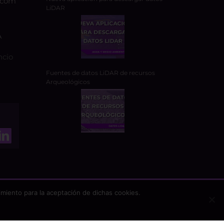
.com
LiDAR
A
ncio
Fuentes de datos LiDAR de recursos
Arqueológicos
miento para la aceptación de dichas cookies.