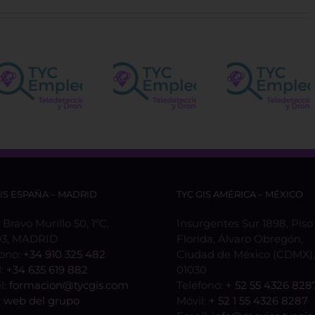
Vacant
Spatial
para e
Ingeniero/a
Technical
Centro
Agrícola
etación
– Navarra
Satélit
de la 
GIS ESPAÑA – MADRID
TYC GIS AMÉRICA – MÉXICO
 Bravo Murillo 50, 1ºC,
Insurgentes Sur 1898, Piso 
3, MADRID
Florida, Álvaro Obregón,
fono:
+34 910 325 482
Ciudad de México (CDMX), 
l:
+34 635 619 882
01030
l:
formacion@tycgis.com
Teléfono:
+ 52 55 4326 828
:
web del grupo
Móvil:
+ 52 1 55 4326 8287