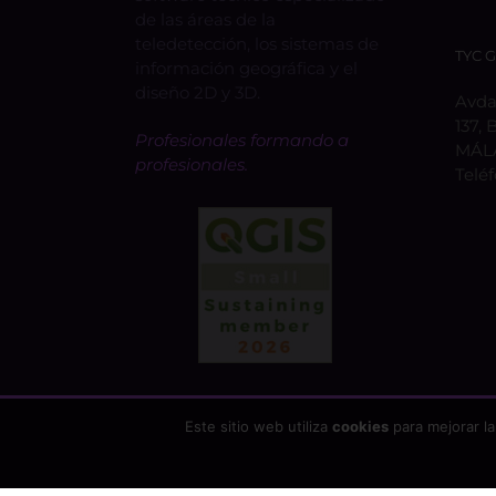
de las áreas de la
teledetección, los sistemas de
TYC 
información geográfica y el
diseño 2D y 3D.
Avda.
137, 
Profesionales formando a
MÁL
profesionales.
Telé
Este sitio web utiliza
cookies
para mejorar la
Copyright 2026 - TYC GIS Soluciones Integrales SL | T