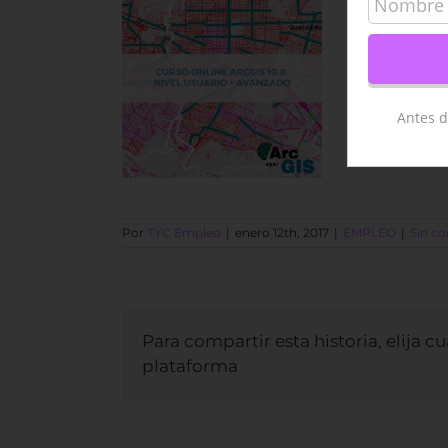
Antes d
Por
TYC Empleo
|
enero 12th, 2017
|
EMPLEO
|
Sin c
Para compartir esta historia, elija c
plataforma