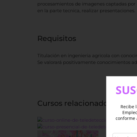
procesamientos de imagenes captadas por dro
en la parte tecnica, realizar presentaciones.
Requisitos
Titulación en ingenieria agricola con conoc
Se valorará positivamente conocimientos ad
SUS
Cursos relacionados con el
Recibe l
Empleo 
conforme 