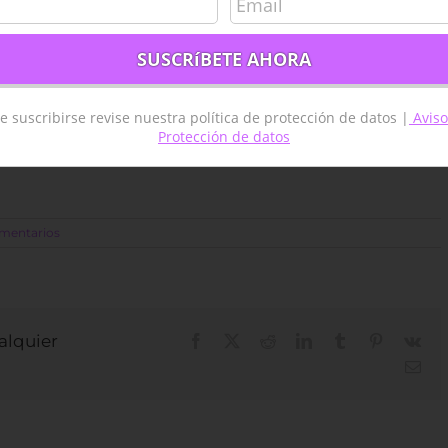
e suscribirse revise nuestra política de protección de datos |
Aviso
Protección de datos
omentarios
ualquier
Facebook
X
Reddit
LinkedIn
Tumblr
Pinterest
Vk
Cor
elec