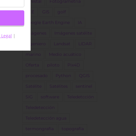
forestal
Fotogrametría
GEE
GIS
golf
Google Earth Engine
IA
Imágenes
Imágenes satélite
 Legal
|
ingeniero
Landsat
LIDAR
marino
Medio acuático
Oferta
piloto
Pix4D
procesado
Python
QGIS
Satélite
Satélites
sentinel
SIG
software
Teledetcción
Teledetección
reo
trónico
Teledetección agua
termongrafía
topografía