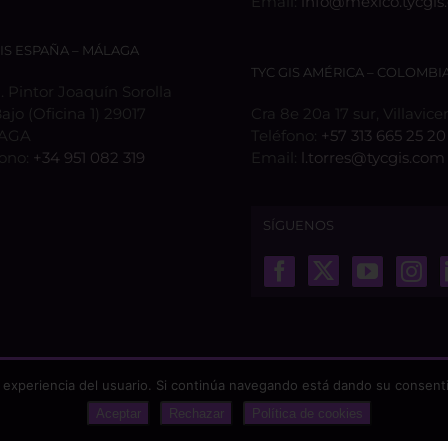
Email:
info@mexico.tycgis
GIS ESPAÑA – MÁLAGA
TYC GIS AMÉRICA – COLOMBI
 Pintor Joaquín Sorolla
Bajo (Oficina 1) 29017
Cra 8e 20a 17 sur, Villavice
AGA
Teléfono:
+57 313 665 25 20
fono:
+34 951 082 319
Email:
l.torres@tycgis.com
SÍGUENOS
 experiencia del usuario. Si continúa navegando está dando su consenti
Aceptar
Rechazar
Política de cookies
odos los derechos reservados |
Aviso Legal
|
Protección de datos