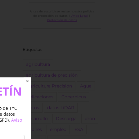
Antes de suscribirse revise nuestra política
de protección de datos |
Aviso Legal
|
Protección de datos
Etiquetas
agricultura
agricultura de precisión
✕
Agricultura Precisión
Agua
ETÍN
Aplicaciones
Copernicus
jo de TYC
Datos
datos LiDAR
de datos
desarrollo
Descarga
dron
GPD).
Aviso
Drones
empleo
ESA