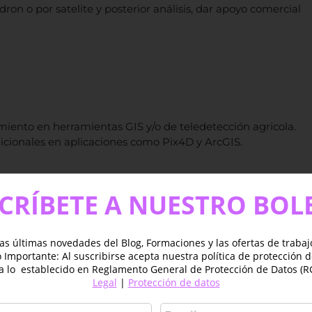
n o por satelite y posterior análisis, dar apoyo comercial
imiento en herramientas GIS y/o de teledetección agricola.
icionales en aplicaciones como Pix4D y ArcGIS.
CRÍBETE A NUESTRO BOL
ACCEDE A LA OFERTA
 Puesto vacante
as últimas novedades del Blog, Formaciones y las ofertas de traba
Importante: Al suscribirse acepta nuestra política de protección 
a lo establecido en Reglamento General de Protección de Datos (R
Legal
|
Protección de datos