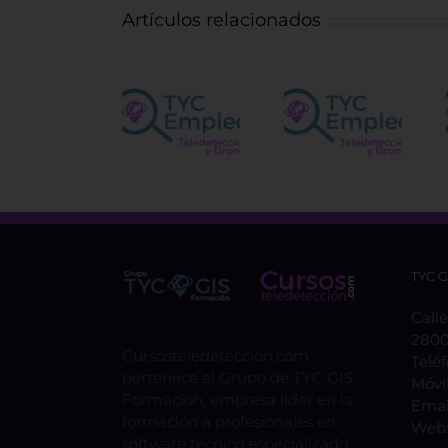
Artículos relacionados
Vacantes
Ingeniero
para el
Operador
control
Centro de
de
obra
Satélites
Fotointerpr
forestal
de la UE
TYC 
Calle
2800
Cursosteledeteccion.com
Telé
pertenece al Grupo de TYC GIS
Móvi
Formación, empresa lider en la
Emai
formación a profesionales en
Web
software técnico especializado