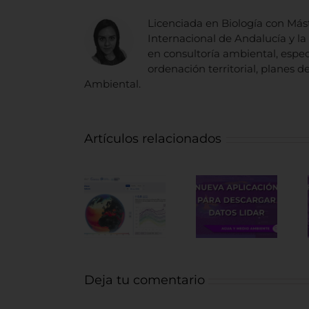
Licenciada en Biología con Más
Internacional de Andalucía y l
en consultoría ambiental, espec
ordenación territorial, planes
Ambiental.
Artículos relacionados
Nueva
Fuentes
Nuevo
aplicación
de datos
visor “My
para
LiDAR de
Ocean
descargar
recursos
Health”
datos
Arqueológi
LiDAR
Deja tu comentario