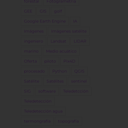
forestal
Fotogrametría
GEE
GIS
golf
Google Earth Engine
IA
Imágenes
Imágenes satélite
ingeniero
Landsat
LIDAR
marino
Medio acuático
Oferta
piloto
Pix4D
procesado
Python
QGIS
Satélite
Satélites
sentinel
SIG
software
Teledetcción
Teledetección
Teledetección agua
termongrafía
topografía