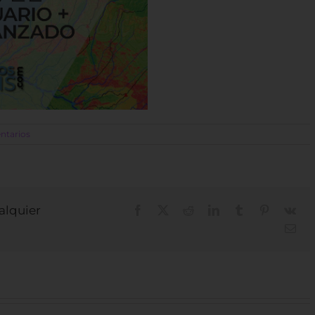
ntarios
ualquier
Facebook
X
Reddit
LinkedIn
Tumblr
Pinterest
Vk
Cor
elec