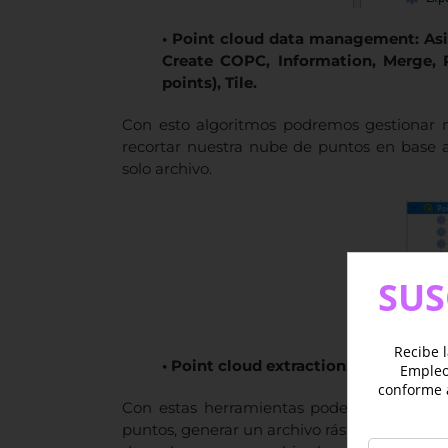
• Point cloud data management: Asig
Create COPC, Information, Merge, R
points), Tile.
Con esto algoritmos podremos gestionar 
recortar nuestra nube de puntos en base a
solo archivo.
SUS
Recibe l
• Point cloud extraction: Contorno, De
Empleo 
conforme 
Con estas herramientas podemos genera u
puntos, generar un archivo ráster basado e