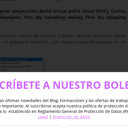
nar proyección, Build virtual point cloud (VPC), Cortar,
eproject, Thin (by sampling radius), Thin (by skipping
nuestras nubes de puntos y poder realizar procesos como
 un polígono vectorial, unir varias nubes de puntos en un
CRÍBETE A NUESTRO BOL
as últimas novedades del Blog, Formaciones y las ofertas de traba
nsity y Filter.
Importante: Al suscribirse acepta nuestra política de protección 
a lo establecido en Reglamento General de Protección de Datos (R
n polígono múltiple a partir de los datos de la nube de
Legal
|
Protección de datos
n la cantidad de puntos dentro de cada celda ráster, además