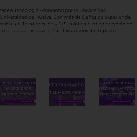
ter en Tecnología Ambiental por la Universidad
a Universidad de Huelva. Con más de 5 años de experiencia
ialista en Teledetección y GIS; colaboración en proyecto de
 de manejo de residuos y Manifestaciones de Impacto
Cómo
El empleo
detectar
de la
Nuev
plásticos
Inteligencia
visor “
en el
Artificial
Ocea
medio
en
Healt
cos
marino
Teledetección