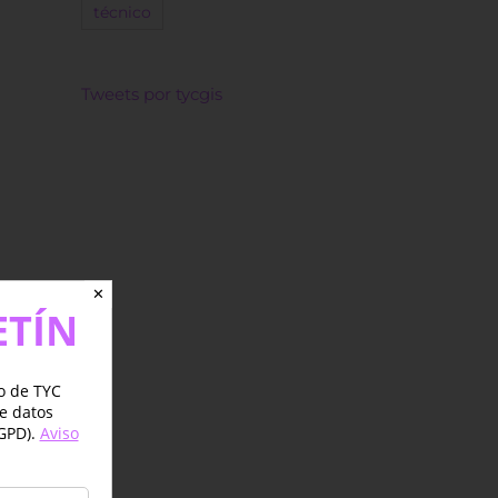
técnico
Tweets por tycgis
✕
ETÍN
jo de TYC
de datos
GPD).
Aviso