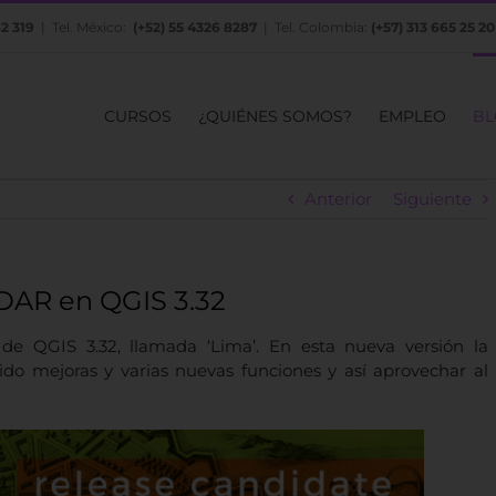
82 319
| Tel. México:
(+52) 55 4326 8287
| Tel. Colombia:
(+57) 313 665 25 20
CURSOS
¿QUIÉNES SOMOS?
EMPLEO
BL
Anterior
Siguiente
DAR en QGIS 3.32
de QGIS 3.32, llamada ‘Lima’.
En esta nueva versión la
do mejoras y varias nuevas funciones y así aprovechar al