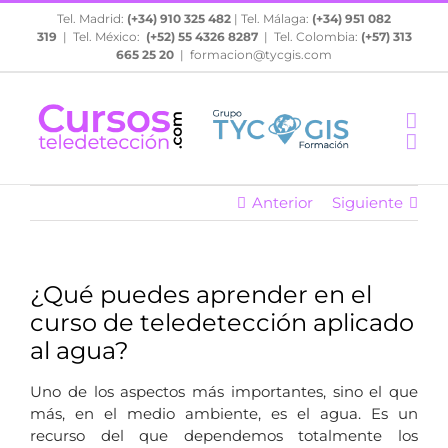
Saltar
Tel. Madrid:
(+34) 910 325 482
| Tel. Málaga:
(+34) 951 082
al
319
| Tel. México:
(+52) 55 4326 8287
| Tel. Colombia:
(+57) 313
contenido
665 25 20
|
formacion@tycgis.com
Anterior
Siguiente
¿Qué puedes aprender en el
curso de teledetección aplicado
al agua?
Uno de los aspectos más importantes, sino el que
más, en el medio ambiente, es el agua. Es un
recurso del que dependemos totalmente los