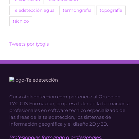
Teledetección agua
termongrafía
topografía
técnico
Tweets por tycgis
Cursosteledeteccion.com pertenece al Grupo de
TYC GIS Formación, empresa lider en la formación a
profesionales en software técnico especializado de
las áreas de la teledetección, los sistemas de
información geográfica y el diseño 2D y 3D.
Profesionales formando a profesionales.