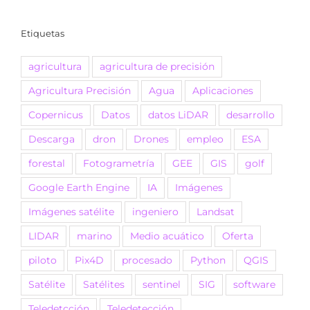
Etiquetas
agricultura
agricultura de precisión
Agricultura Precisión
Agua
Aplicaciones
Copernicus
Datos
datos LiDAR
desarrollo
Descarga
dron
Drones
empleo
ESA
forestal
Fotogrametría
GEE
GIS
golf
Google Earth Engine
IA
Imágenes
Imágenes satélite
ingeniero
Landsat
LIDAR
marino
Medio acuático
Oferta
piloto
Pix4D
procesado
Python
QGIS
Satélite
Satélites
sentinel
SIG
software
Teledetcción
Teledetección