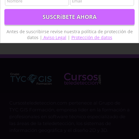
Teledetcción
Teledetección
Teledetección agua
termongrafía
topografía
técnico
Antes de suscribirse revise nuestra política de protección de
datos |
Aviso Legal
|
Protección de datos
Cursosteledeteccion.com pertenece al Grupo de
TYC GIS Formación, empresa lider en la formación a
profesionales en software técnico especializado de
las áreas de la teledetección, los sistemas de
información geográfica y el diseño 2D y 3D.