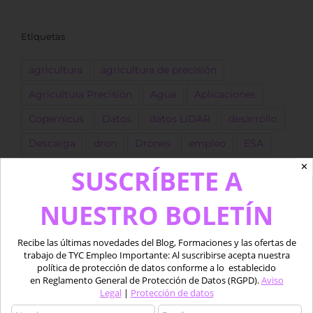
Etiquetas
agricultura
agricultura de precisión
Agricultura Precisión
Agua
Aplicaciones
Copernicus
Datos
datos LiDAR
desarrollo
Descarga
dron
Drones
empleo
ESA
✕
forestal
Fotogrametría
GEE
GIS
golf
SUSCRÍBETE A
Google Earth Engine
IA
Imágenes
NUESTRO BOLETÍN
Imágenes satélite
ingeniero
Landsat
LIDAR
marino
Medio acuático
Oferta
Recibe las últimas novedades del Blog, Formaciones y las ofertas de
trabajo de TYC Empleo Importante: Al suscribirse acepta nuestra
piloto
Pix4D
procesado
Python
QGIS
política de protección de datos conforme a lo establecido
en Reglamento General de Protección de Datos (RGPD).
Aviso
Satélite
Satélites
sentinel
SIG
software
Legal
|
Protección de datos