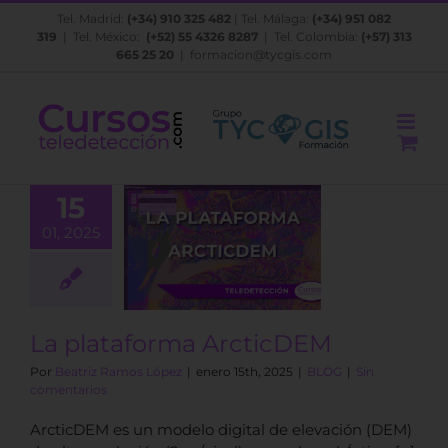
Saltar
Tel. Madrid:
(+34) 910 325 482
| Tel. Málaga:
(+34) 951 082
al
319
| Tel. México:
(+52) 55 4326 8287
| Tel. Colombia:
(+57) 313
contenido
665 25 20
|
formacion@tycgis.com
15
01, 2025
plataforma
cticDEM
BLOG
La plataforma ArcticDEM
Por
Beatriz Ramos López
|
enero 15th, 2025
|
BLOG
|
Sin
comentarios
ArcticDEM es un modelo digital de elevación (DEM)