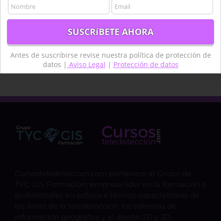
Teledetcción
Teledetección
Teledetección agua
termongrafía
topografía
técnico
Antes de suscribirse revise nuestra política de protección de
datos |
Aviso Legal
|
Protección de datos
Cursosteledeteccion.com pertenece al Grupo de
TYC GIS Formación, empresa lider en la formación a
profesionales en software técnico especializado de
las áreas de la teledetección, los sistemas de
información geográfica y el diseño 2D y 3D.