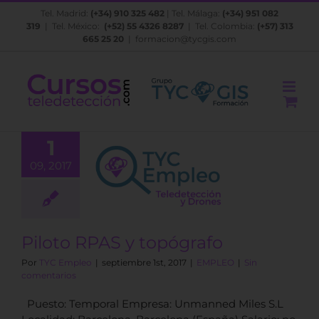
Saltar
Tel. Madrid:
(+34) 910 325 482
| Tel. Málaga:
(+34) 951 082
al
319
| Tel. México:
(+52) 55 4326 8287
| Tel. Colombia:
(+57) 313
contenido
665 25 20
|
formacion@tycgis.com
1
09, 2017
oto RPAS y
opógrafo
EMPLEO
Piloto RPAS y topógrafo
Por
TYC Empleo
|
septiembre 1st, 2017
|
EMPLEO
|
Sin
comentarios
Puesto: Temporal Empresa: Unmanned Miles S.L