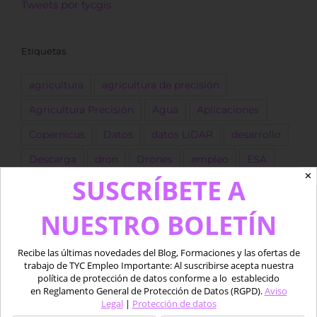
Tweets por tycgis
Etiquetas
agricultura
agricultura de precisión
Agricultura Precisión
Agua
Aplicaciones
Copernicus
Datos
datos LiDAR
desarrollo
Descarga
dron
Drones
empleo
ESA
✕
SUSCRÍBETE A
forestal
Fotogrametría
GEE
GIS
golf
Google Earth Engine
IA
Imágenes
NUESTRO BOLETÍN
Imágenes satélite
ingeniero
Landsat
Recibe las últimas novedades del Blog, Formaciones y las ofertas de
LIDAR
marino
Medio acuático
Oferta
trabajo de TYC Empleo Importante: Al suscribirse acepta nuestra
política de protección de datos conforme a lo establecido
piloto
Pix4D
procesado
Python
QGIS
en Reglamento General de Protección de Datos (RGPD).
Aviso
Legal
|
Protección de datos
Satélite
Satélites
sentinel
SIG
software