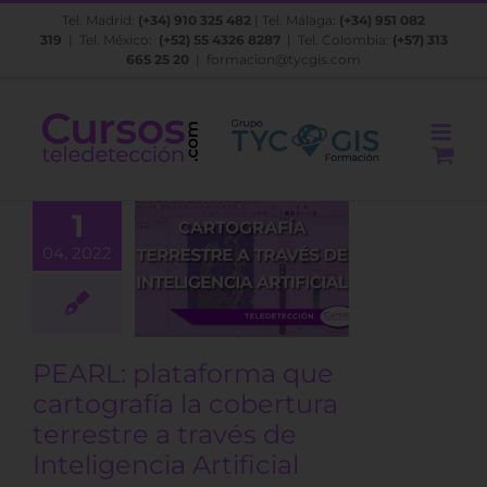
Saltar
Tel. Madrid:
(+34) 910 325 482
| Tel. Málaga:
(+34) 951 082
al
319
| Tel. México:
(+52) 55 4326 8287
| Tel. Colombia:
(+57) 313
contenido
665 25 20
|
formacion@tycgis.com
PEARL:
1
aforma que
04, 2022
tografía la
obertura
stre a través
nteligencia
rtificial
PEARL: plataforma que
BLOG
cartografía la cobertura
terrestre a través de
Inteligencia Artificial