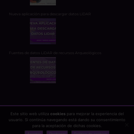
Nueva aplicación para descargar datos LiDAR
Fuentes de datos LiDAR de recursos Arqueológicos
Este sitio web utiliza
cookies
para mejorar la experiencia del
usuario. Si continúa navegando está dando su consentimiento
Copyright 2026 - TYC GIS Soluciones Integrales SL | Todos los
para la aceptación de dichas cookies.
derechos reservados |
Aviso Legal
|
Protección de datos