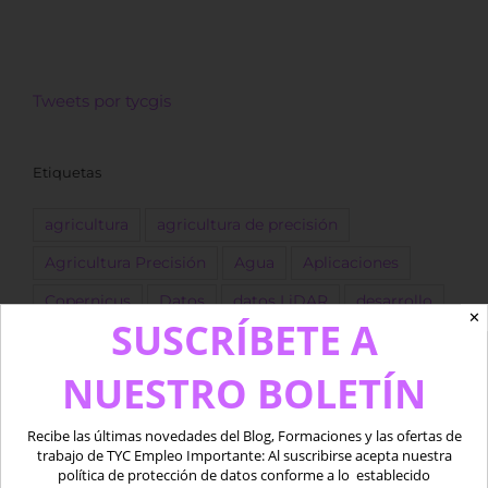
Tweets por tycgis
Etiquetas
agricultura
agricultura de precisión
Agricultura Precisión
Agua
Aplicaciones
Copernicus
Datos
datos LiDAR
desarrollo
✕
SUSCRÍBETE A
Descarga
dron
Drones
empleo
ESA
NUESTRO BOLETÍN
forestal
Fotogrametría
GEE
GIS
golf
Google Earth Engine
IA
Imágenes
Recibe las últimas novedades del Blog, Formaciones y las ofertas de
Imágenes satélite
ingeniero
Landsat
trabajo de TYC Empleo Importante: Al suscribirse acepta nuestra
política de protección de datos conforme a lo establecido