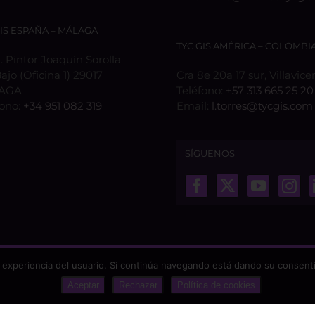
GIS ESPAÑA – MÁLAGA
TYC GIS AMÉRICA – COLOMBI
 Pintor Joaquín Sorolla
Bajo (Oficina 1) 29017
Cra 8e 20a 17 sur, Villavice
AGA
Teléfono:
+57 313 665 25 20
fono:
+34 951 082 319
Email:
l.torres@tycgis.com
SÍGUENOS
 experiencia del usuario. Si continúa navegando está dando su consenti
Aceptar
Rechazar
Política de cookies
odos los derechos reservados |
Aviso Legal
|
Protección de datos