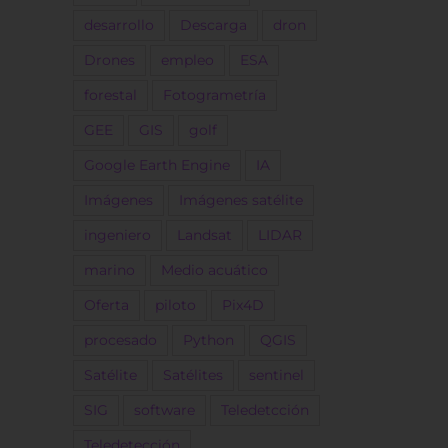
desarrollo
Descarga
dron
Drones
empleo
ESA
forestal
Fotogrametría
GEE
GIS
golf
Google Earth Engine
IA
Imágenes
Imágenes satélite
ingeniero
Landsat
LIDAR
marino
Medio acuático
Oferta
piloto
Pix4D
procesado
Python
QGIS
Satélite
Satélites
sentinel
SIG
software
Teledetcción
Teledetección