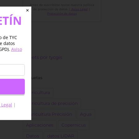
Antes de suscribirse revise nuestra política
de protección de datos |
Aviso Legal
|
✕
Protección de datos
ETÍN
jo de TYC
de datos
GPD).
Aviso
Tweets por tycgis
Etiquetas
agricultura
agricultura de precisión
 Legal
|
Agricultura Precisión
Agua
Aplicaciones
Copernicus
Datos
datos LiDAR