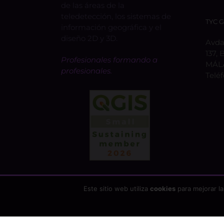
de las áreas de la
teledetección, los sistemas de
TYC 
información geográfica y el
diseño 2D y 3D.
Avda.
137, 
Profesionales formando a
MÁL
profesionales.
Telé
Este sitio web utiliza
cookies
para mejorar la
Copyright 2026 - TYC GIS Soluciones Integrales SL | T