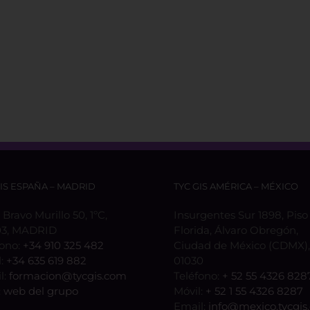
GIS ESPAÑA – MADRID
TYC GIS AMÉRICA – MÉXICO
 Bravo Murillo 50, 1ºC,
Insurgentes Sur 1898, Piso 
3, MADRID
Florida, Álvaro Obregón,
fono:
+34 910 325 482
Ciudad de México (CDMX), 
l:
+34 635 619 882
01030
l:
formacion@tycgis.com
Teléfono:
+ 52 55 4326 828
:
web del grupo
Móvil:
+ 52 1 55 4326 8287
Email:
info@mexico.tycgis