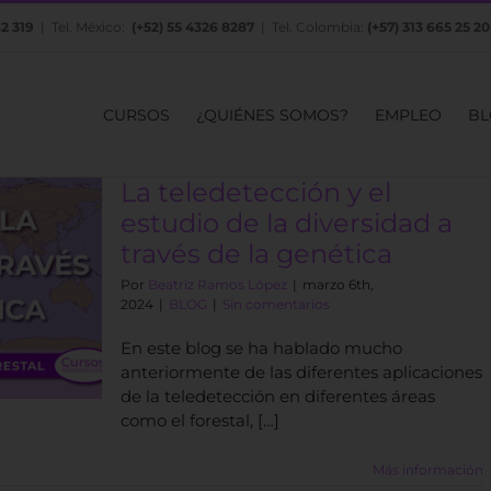
82 319
| Tel. México:
(+52) 55 4326 8287
| Tel. Colombia:
(+57) 313 665 25 20
CURSOS
¿QUIÉNES SOMOS?
EMPLEO
BL
La teledetección y el
estudio de la diversidad a
través de la genética
Por
Beatriz Ramos López
|
marzo 6th,
2024
|
BLOG
|
Sin comentarios
En este blog se ha hablado mucho
anteriormente de las diferentes aplicaciones
de la teledetección en diferentes áreas
como el forestal, […]
Más información