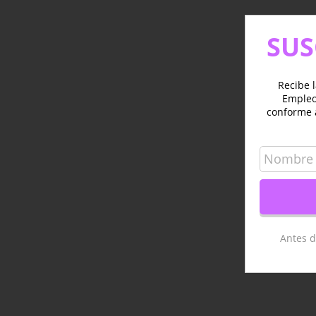
SUS
Recibe l
Empleo 
conforme 
Antes d