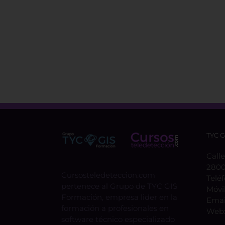
TYC 
Calle
2800
Cursosteledeteccion.com
Telé
pertenece al Grupo de TYC GIS
Móvi
Formación, empresa lider en la
Emai
formación a profesionales en
Web
software técnico especializado