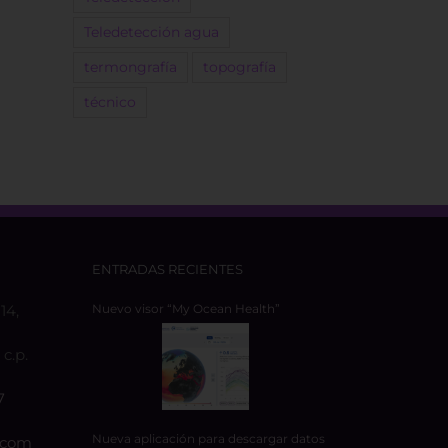
Teledetección agua
termongrafía
topografía
técnico
ENTRADAS RECIENTES
14,
Nuevo visor “My Ocean Health”
c.p.
7
Nueva aplicación para descargar datos
.com