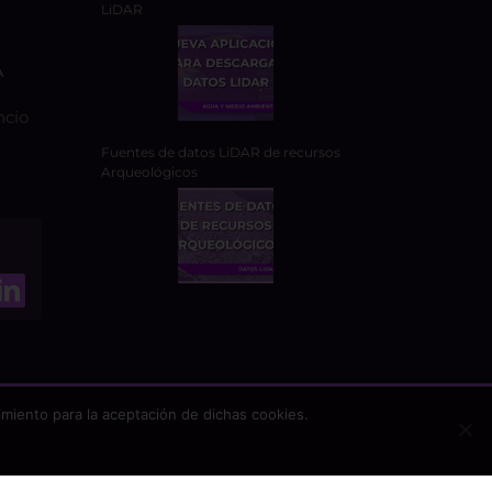
LiDAR
A
ncio
Fuentes de datos LiDAR de recursos
Arqueológicos
miento para la aceptación de dichas cookies.