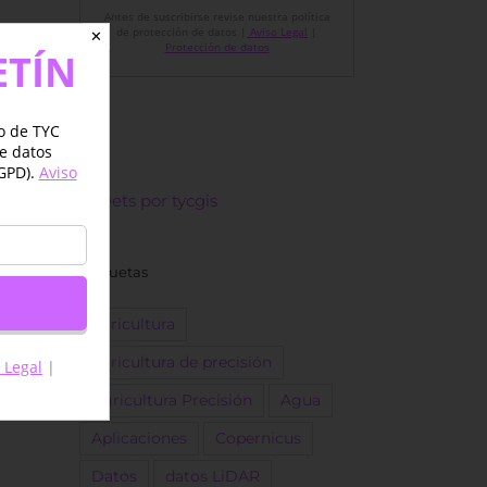
Antes de suscribirse revise nuestra política
de protección de datos |
Aviso Legal
|
✕
Protección de datos
ETÍN
jo de TYC
de datos
GPD).
Aviso
Tweets por tycgis
Etiquetas
agricultura
agricultura de precisión
 Legal
|
Agricultura Precisión
Agua
Aplicaciones
Copernicus
Datos
datos LiDAR