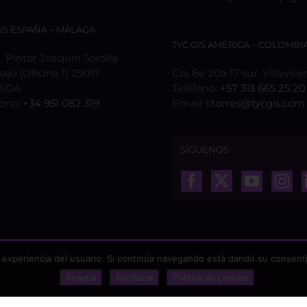
GIS ESPAÑA – MÁLAGA
TYC GIS AMÉRICA – COLOMBI
 Pintor Joaquín Sorolla
Bajo (Oficina 1) 29017
Cra 8e 20a 17 sur, Villavice
AGA
Teléfono:
+57 313 665 25 20
fono:
+34 951 082 319
Email:
l.torres@tycgis.com
SÍGUENOS
 experiencia del usuario. Si continúa navegando está dando su consenti
Aceptar
Rechazar
Política de cookies
odos los derechos reservados |
Aviso Legal
|
Protección de datos