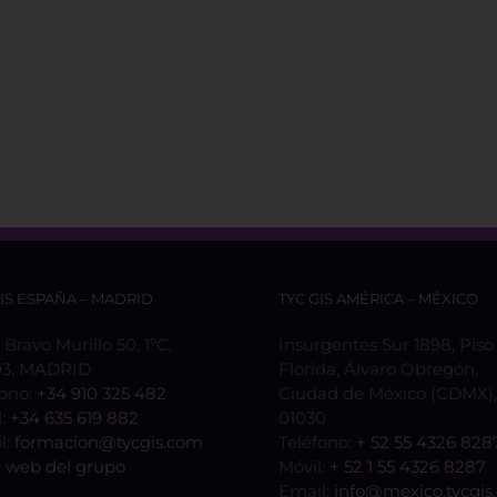
GIS ESPAÑA – MADRID
TYC GIS AMÉRICA – MÉXICO
 Bravo Murillo 50, 1ºC,
Insurgentes Sur 1898, Piso 
3, MADRID
Florida, Álvaro Obregón,
fono:
+34 910 325 482
Ciudad de México (CDMX), 
l:
+34 635 619 882
01030
l:
formacion@tycgis.com
Teléfono:
+ 52 55 4326 828
:
web del grupo
Móvil:
+ 52 1 55 4326 8287
Email:
info@mexico.tycgis