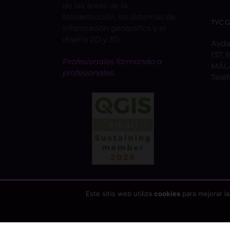
de las áreas de la
teledetección, los sistemas de
TYC 
información geográfica y el
diseño 2D y 3D.
Avda.
137, 
Profesionales formando a
MÁL
profesionales.
Telé
Este sitio web utiliza
cookies
para mejorar la
Copyright 2026 - TYC GIS Soluciones Integrales SL | T