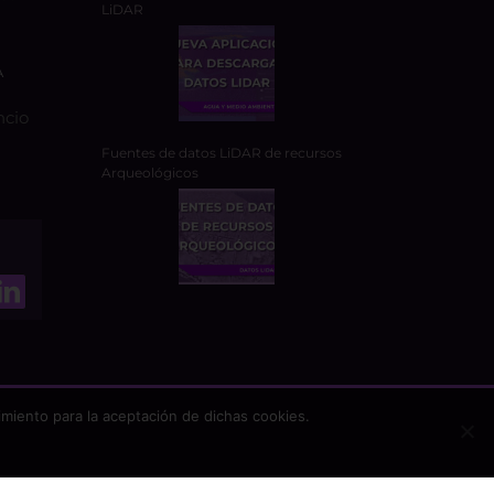
LiDAR
A
ncio
Fuentes de datos LiDAR de recursos
Arqueológicos
miento para la aceptación de dichas cookies.