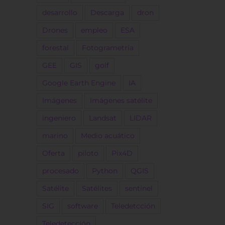
desarrollo
Descarga
dron
Drones
empleo
ESA
forestal
Fotogrametría
GEE
GIS
golf
Google Earth Engine
IA
Imágenes
Imágenes satélite
ingeniero
Landsat
LIDAR
marino
Medio acuático
Oferta
piloto
Pix4D
procesado
Python
QGIS
Satélite
Satélites
sentinel
SIG
software
Teledetcción
Teledetección