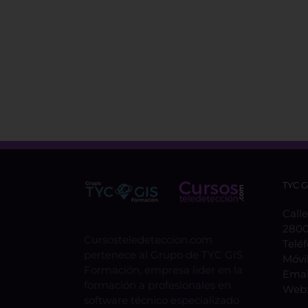
TYC 
Calle
2800
Cursosteledeteccion.com
Telé
pertenece al Grupo de TYC GIS
Móvi
Formación, empresa lider en la
Emai
formación a profesionales en
Web
software técnico especializado