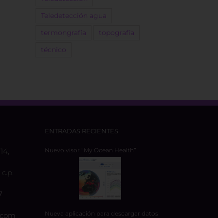
Teledetección agua
termongrafía
topografía
técnico
ENTRADAS RECIENTES
14,
Nuevo visor “My Ocean Health”
c.p.
7
Nueva aplicación para descargar datos
.com