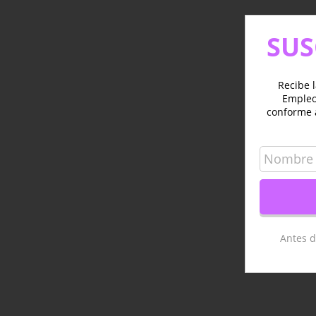
SUS
Recibe l
Empleo 
conforme 
Antes d