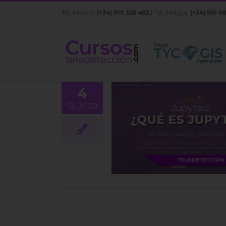
Saltar
Tel. Madrid:
(+34) 910 325 482
| Tel. Málaga:
(+34) 951 0
al
contenido
4
12, 2020
Qué es Jupyteo?
BLOG