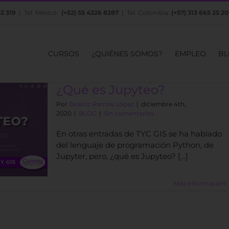
82 319
| Tel. México:
(+52) 55 4326 8287
| Tel. Colombia:
(+57) 313 665 25 20
CURSOS
¿QUIÉNES SOMOS?
EMPLEO
BL
¿Qué es Jupyteo?
Por
Beatriz Ramos López
|
diciembre 4th,
2020
|
BLOG
|
Sin comentarios
En otras entradas de TYC GIS se ha hablado
del lenguaje de programación Python, de
Jupyter, pero, ¿qué es Jupyteo? […]
Más información