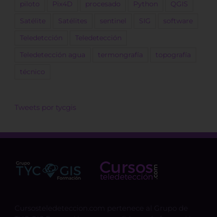
piloto
Pix4D
procesado
Python
QGIS
Satélite
Satélites
sentinel
SIG
software
Teledetcción
Teledetección
Teledetección agua
termongrafía
topografía
técnico
Tweets por tycgis
Cursosteledeteccion.com pertenece al Grupo de