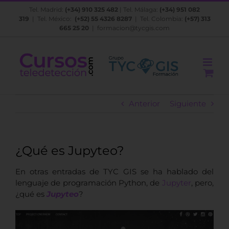
Saltar
Tel. Madrid:
(+34) 910 325 482
| Tel. Málaga:
(+34) 951 082
al
319
| Tel. México:
(+52) 55 4326 8287
| Tel. Colombia:
(+57) 313
contenido
665 25 20
|
formacion@tycgis.com
Anterior
Siguiente
¿Qué es Jupyteo?
En otras entradas de TYC GIS se ha hablado del
lenguaje de programación Python, de
Jupyter
, pero,
¿qué es
Jupyteo
?