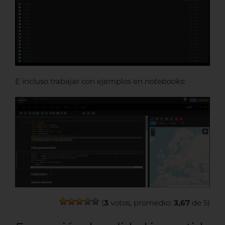
E incluso trabajar con ejemplos en
notebooks
:
(
3
votos, promedio:
3,67
de 5)