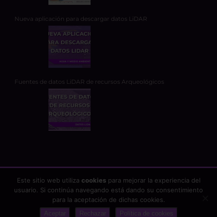
Nueva aplicación para descargar datos LiDAR
Fuentes de datos LiDAR de recursos Arqueológicos
Este sitio web utiliza
cookies
para mejorar la experiencia del
usuario. Si continúa navegando está dando su consentimiento
Copyright 2026 - TYC GIS Soluciones Integrales SL | Todos los
para la aceptación de dichas cookies.
derechos reservados |
Aviso Legal
|
Protección de datos
Aceptar
Rechazar
Política de cookies