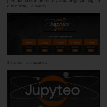
pero bueno os lo presento y cada un@ que haga lo
que quiera, … o pueda…
Estas son las opciones: