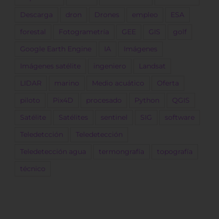
Descarga
dron
Drones
empleo
ESA
forestal
Fotogrametría
GEE
GIS
golf
Google Earth Engine
IA
Imágenes
Imágenes satélite
ingeniero
Landsat
LIDAR
marino
Medio acuático
Oferta
piloto
Pix4D
procesado
Python
QGIS
Satélite
Satélites
sentinel
SIG
software
Teledetcción
Teledetección
Teledetección agua
termongrafía
topografía
técnico