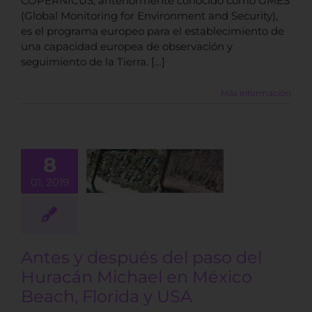
COPERNICUS, anteriormente conocido como GMES
(Global Monitoring for Environment and Security),
es el programa europeo para el establecimiento de
una capacidad europea de observación y
seguimiento de la Tierra. […]
Más información
s y después
8
 paso del
cán Michael
01, 2019
xico Beach,
rida y USA
BLOG
Antes y después del paso del
Huracán Michael en México
Beach, Florida y USA