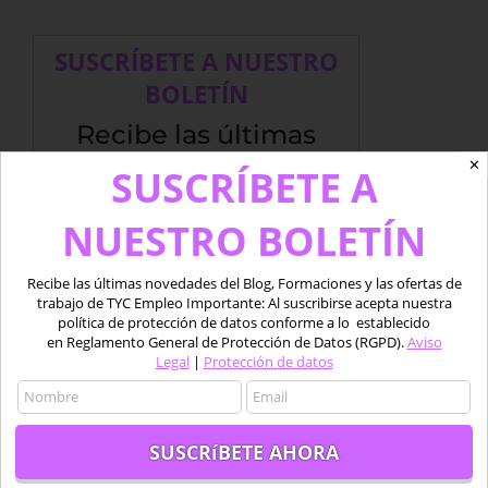
SUSCRÍBETE A NUESTRO
BOLETÍN
Recibe las últimas
✕
novedades del Blog,
SUSCRÍBETE A
Formaciones y las
NUESTRO BOLETÍN
ofertas de trabajo
Recibe las últimas novedades del Blog, Formaciones y las ofertas de
de TYC Empleo
trabajo de TYC Empleo Importante: Al suscribirse acepta nuestra
política de protección de datos conforme a lo establecido
en Reglamento General de Protección de Datos (RGPD).
Aviso
Importante: Al suscribirse acepta nuestra
Legal
|
Protección de datos
política de protección de datos conforme a lo
establecido en Reglamento General de
Protección de Datos (RGPD) de la LOPD 2018.
Aviso Legal
|
Protección de datos