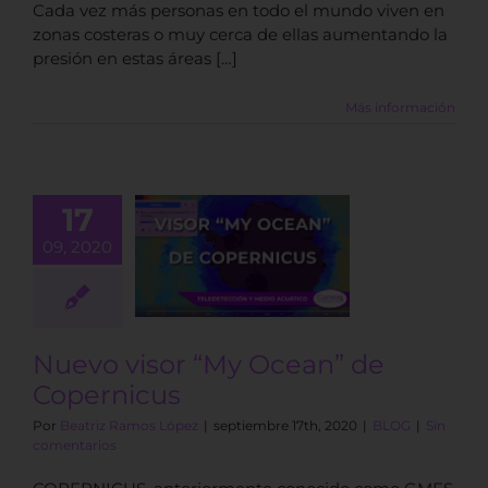
Cada vez más personas en todo el mundo viven en
zonas costeras o muy cerca de ellas aumentando la
presión en estas áreas […]
Más información
17
o visor “My
09, 2020
cean” de
pernicus
BLOG
Nuevo visor “My Ocean” de
Copernicus
Por
Beatriz Ramos López
|
septiembre 17th, 2020
|
BLOG
|
Sin
comentarios