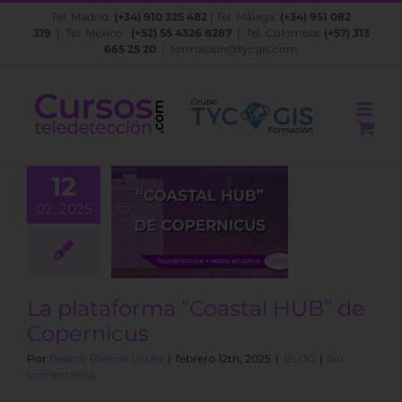
Saltar
Tel. Madrid:
(+34) 910 325 482
| Tel. Málaga:
(+34) 951 082
al
319
| Tel. México:
(+52) 55 4326 8287
| Tel. Colombia:
(+57) 313
contenido
665 25 20
|
formacion@tycgis.com
12
02, 2025
plataforma
tal HUB” de
pernicus
BLOG
La plataforma “Coastal HUB” de
Copernicus
Por
Beatriz Ramos López
|
febrero 12th, 2025
|
BLOG
|
Sin
comentarios