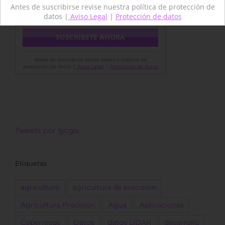
Antes de suscribirse revise nuestra política de protección de
datos |
Aviso Legal
|
Protección de datos
Antes de suscribirse revise nuestra política de
protección de datos |
Aviso Legal
|
Protección de datos
Tweets por tycgis
Etiquetas
agricultura
agricultura de precisión
Agricultura Precisión
Agua
Aplicaciones
Copernicus
Datos
datos LiDAR
desarrollo