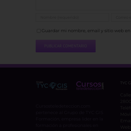
Guardar mi nombre, email y sitio web en
TYC 
Calle
2800
Cursosteledeteccion.com
Telé
pertenece al Grupo de TYC GIS
Móvi
Formación, empresa lider en la
Emai
formación a profesionales en
Web