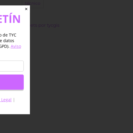
técnico
✕
ETÍN
Tweets por tycgis
jo de TYC
de datos
GPD).
Aviso
 Legal
|