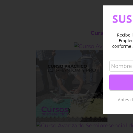
SUS
Cursos relacio
Recibe l
Empleo 
conforme 
Antes d