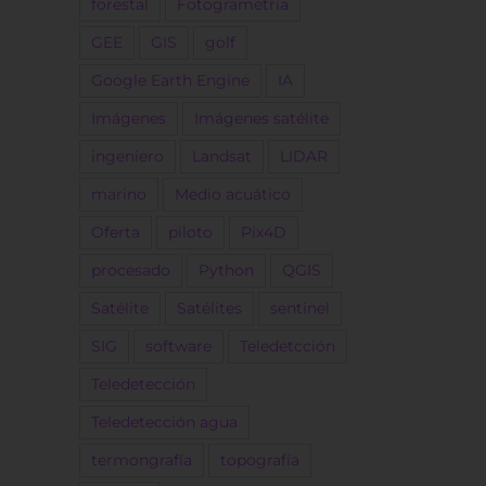
forestal
Fotogrametría
GEE
GIS
golf
Google Earth Engine
IA
Imágenes
Imágenes satélite
ingeniero
Landsat
LIDAR
marino
Medio acuático
Oferta
piloto
Pix4D
procesado
Python
QGIS
Satélite
Satélites
sentinel
SIG
software
Teledetcción
Teledetección
Teledetección agua
termongrafía
topografía