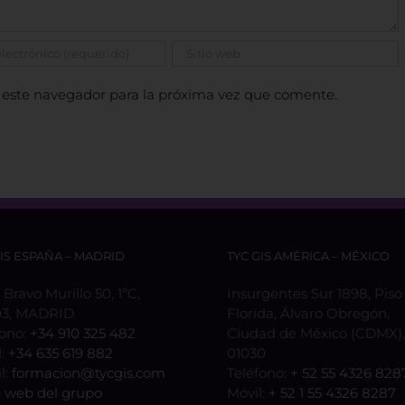
 este navegador para la próxima vez que comente.
GIS ESPAÑA – MADRID
TYC GIS AMÉRICA – MÉXICO
 Bravo Murillo 50, 1ºC,
Insurgentes Sur 1898, Piso 
3, MADRID
Florida, Álvaro Obregón,
fono:
+34 910 325 482
Ciudad de México (CDMX), 
l:
+34 635 619 882
01030
l:
formacion@tycgis.com
Teléfono:
+ 52 55 4326 828
:
web del grupo
Móvil:
+ 52 1 55 4326 8287