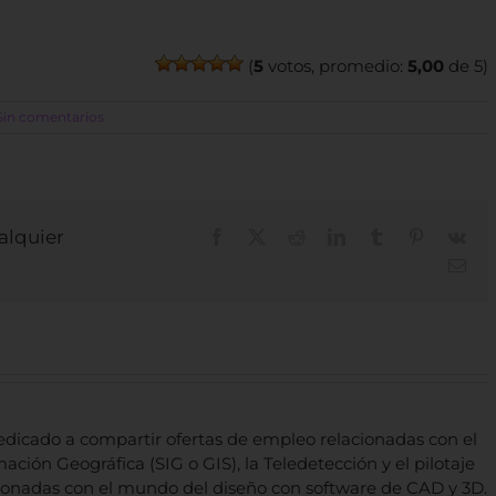
(
5
votos, promedio:
5,00
de 5)
Sin comentarios
ualquier
Facebook
X
Reddit
LinkedIn
Tumblr
Pinterest
Vk
Cor
elec
dicado a compartir ofertas de empleo relacionadas con el
ación Geográfica (SIG o GIS), la Teledetección y el pilotaje
ionadas con el mundo del diseño con software de CAD y 3D.