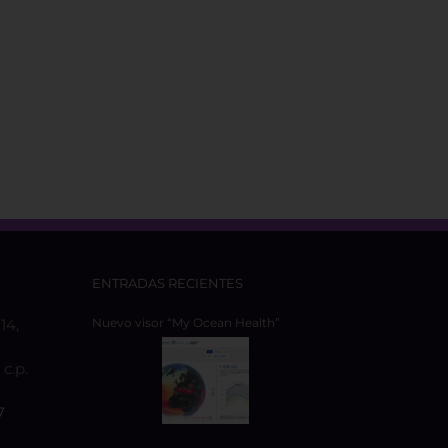
ENTRADAS RECIENTES
14,
Nuevo visor “My Ocean Health”
c.p.
7