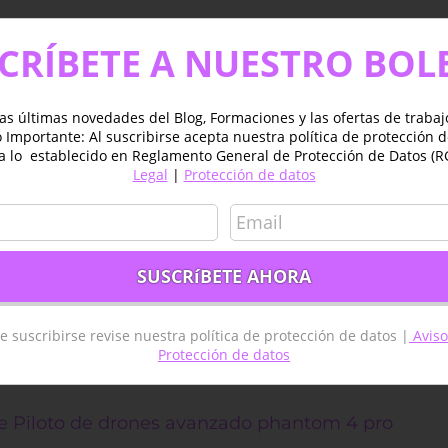
CRÍBETE A NUESTRO BOL
ACCEDE A LA OFERTA
nados con el Puesto vacante
as últimas novedades del Blog, Formaciones y las ofertas de traba
Importante: Al suscribirse acepta nuestra política de protección 
a lo establecido en Reglamento General de Protección de Datos (R
Legal
|
Protección de datos
e suscribirse revise nuestra política de protección de datos |
Aviso
Protección de datos