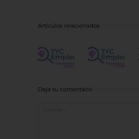
Artículos relacionados
Vacantes
Ingeniero
para el
Operador
control
Centro de
de
obra
Satélites
Fotointerpr
forestal
de la UE
Deja tu comentario
Comentar