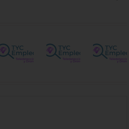
Vacant
Spatial
para e
Ingeniero/a
Technical
Centro
Agrícola
etación
– Navarra
Satélit
de la 