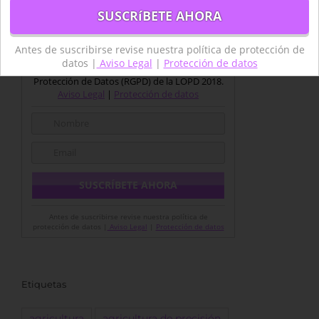
de TYC Empleo
Importante: Al suscribirse acepta nuestra
Antes de suscribirse revise nuestra política de protección de
política de protección de datos conforme a lo
datos |
Aviso Legal
|
Protección de datos
establecido en Reglamento General de
Protección de Datos (RGPD) de la LOPD 2018.
Aviso Legal
|
Protección de datos
Antes de suscribirse revise nuestra política de
protección de datos |
Aviso Legal
|
Protección de datos
Etiquetas
agricultura
agricultura de precisión