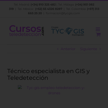
Saltar
Tel. Madrid:
(+34) 910 325 482
| Tel. Málaga:
(+34) 951 082
al
319
| Tel. México:
(+52) 55 4326 8287
| Tel. Colombia:
(+57) 313
contenido
665 25 20
|
formacion@tycgis.com
Anterior
Siguiente
Técnico especialista en GIS y
Teledetección