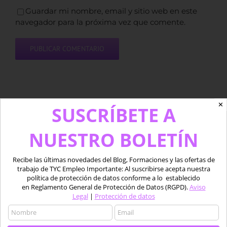
Guardar mi nombre, email y sitio web en este
navegador para la próxima vez que comente.
✕
SUSCRÍBETE A
SUSCRÍBETE A NUESTRO
NUESTRO BOLETÍN
BOLETÍN
Recibe las últimas
Recibe las últimas novedades del Blog, Formaciones y las ofertas de
trabajo de TYC Empleo Importante: Al suscribirse acepta nuestra
novedades del Blog,
política de protección de datos conforme a lo establecido
en Reglamento General de Protección de Datos (RGPD).
Aviso
Formaciones y las
Legal
|
Protección de datos
ofertas de trabajo