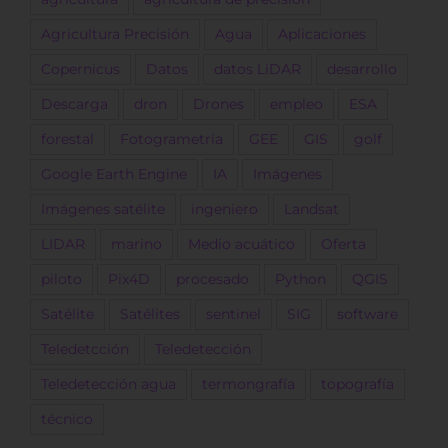
Agricultura Precisión
Agua
Aplicaciones
Copernicus
Datos
datos LiDAR
desarrollo
Descarga
dron
Drones
empleo
ESA
forestal
Fotogrametría
GEE
GIS
golf
Google Earth Engine
IA
Imágenes
Imágenes satélite
ingeniero
Landsat
LIDAR
marino
Medio acuático
Oferta
piloto
Pix4D
procesado
Python
QGIS
Satélite
Satélites
sentinel
SIG
software
Teledetcción
Teledetección
Teledetección agua
termongrafía
topografía
técnico