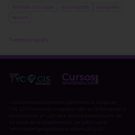
Teledetección agua
termongrafía
topografía
técnico
Tweets por tycgis
Cursosteledeteccion.com pertenece al Grupo de
TYC GIS Formación, empresa lider en la formación a
profesionales en software técnico especializado de
las áreas de la teledetección, los sistemas de
información geográfica y el diseño 2D y 3D.