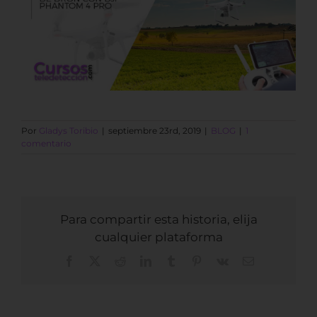
Por
Gladys Toribio
|
septiembre 23rd, 2019
|
BLOG
|
1
comentario
Para compartir esta historia, elija
cualquier plataforma
Facebook
X
Reddit
LinkedIn
Tumblr
Pinterest
Vk
Correo
electrónico