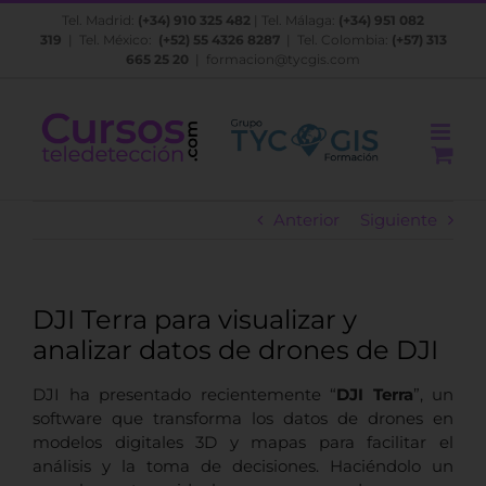
Saltar
Tel. Madrid:
(+34) 910 325 482
| Tel. Málaga:
(+34) 951 082
al
319
| Tel. México:
(+52) 55 4326 8287
| Tel. Colombia:
(+57) 313
contenido
665 25 20
|
formacion@tycgis.com
Anterior
Siguiente
DJI Terra para visualizar y
analizar datos de drones de DJI
DJI ha presentado recientemente “
DJI Terra
”, un
software que transforma los datos de drones en
modelos digitales 3D y mapas para facilitar el
análisis y la toma de decisiones. Haciéndolo un