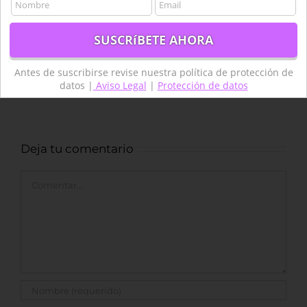
el cutivo.
Puedo enviar capturas de pantalla si eso
ayda a clarificar la situacion.
Gracias y exito en sus publicaciones. (muy
interesantes por cierto)
Antes de suscribirse revise nuestra política de protección de
datos |
Aviso Legal
|
Protección de datos
Deja tu comentario
Comentar