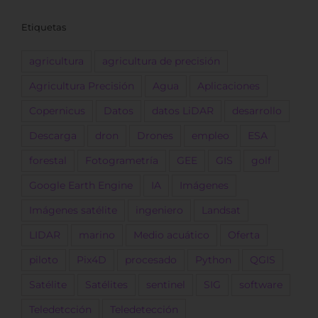
Etiquetas
agricultura
agricultura de precisión
Agricultura Precisión
Agua
Aplicaciones
Copernicus
Datos
datos LiDAR
desarrollo
Descarga
dron
Drones
empleo
ESA
forestal
Fotogrametría
GEE
GIS
golf
Google Earth Engine
IA
Imágenes
Imágenes satélite
ingeniero
Landsat
LIDAR
marino
Medio acuático
Oferta
piloto
Pix4D
procesado
Python
QGIS
Satélite
Satélites
sentinel
SIG
software
Teledetcción
Teledetección