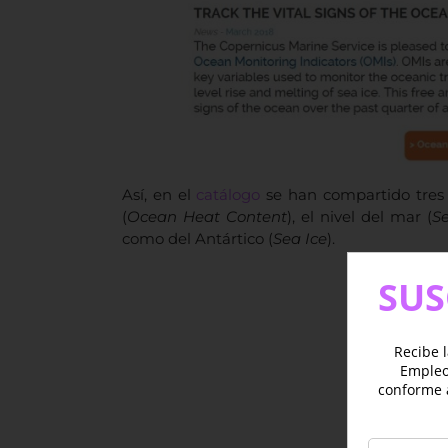
Así, en el
catálogo
se han compartido tres 
(
Ocean Heat Content
), el nivel del mar (
S
como del Antártico (
Sea Ice
).
SUS
Recibe l
Empleo 
conforme 