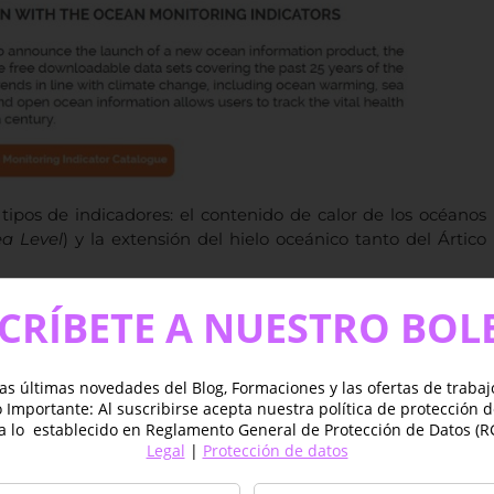
tipos de indicadores: el contenido de calor de los océanos
ea Level
) y la extensión del hielo oceánico tanto del Ártico
CRÍBETE A NUESTRO BOL
as últimas novedades del Blog, Formaciones y las ofertas de traba
Importante: Al suscribirse acepta nuestra política de protección 
a lo establecido en Reglamento General de Protección de Datos (R
Legal
|
Protección de datos