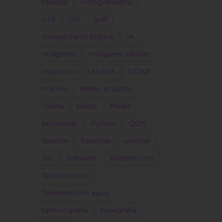
forestal
Fotogrametría
GEE
GIS
golf
Google Earth Engine
IA
Imágenes
Imágenes satélite
ingeniero
Landsat
LIDAR
marino
Medio acuático
Oferta
piloto
Pix4D
procesado
Python
QGIS
Satélite
Satélites
sentinel
SIG
software
Teledetcción
Teledetección
Teledetección agua
termongrafía
topografía