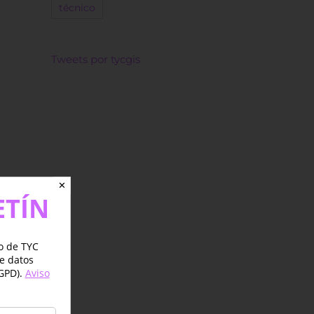
técnico
Tweets por tycgis
✕
ETÍN
jo de TYC
de datos
GPD).
Aviso