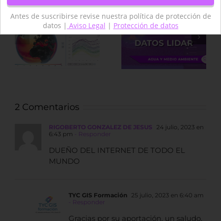
Antes de suscribirse revise nuestra política de protección de
datos |
Aviso Legal
|
Protección de datos
Nueva
Fuentes de
aplicación para
datos LiDAR de
descargar
recursos
datos LiDAR
Arqueológicos
2 Comentarios
RIGOBERTO GONZALEZ DE JESUS
24 julio, 2023 en
6:43 pm
- Responder
DUEÑO DEL INTERNET DE TODO EL
MUNDO
TYC GIS Formación
25 julio, 2023 en 6:40 am
- Responder
Gracias por su aportación, un saludo.