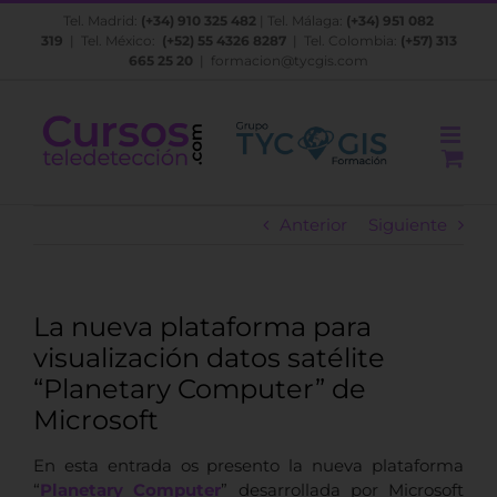
Saltar
Tel. Madrid:
(+34) 910 325 482
| Tel. Málaga:
(+34) 951 082
al
319
| Tel. México:
(+52) 55 4326 8287
| Tel. Colombia:
(+57) 313
contenido
665 25 20
|
formacion@tycgis.com
Anterior
Siguiente
La nueva plataforma para
visualización datos satélite
“Planetary Computer” de
Microsoft
En esta entrada os presento la nueva plataforma
“
Planetary Computer
” desarrollada por Microsoft