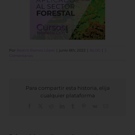
Por
Beatriz Ramos López
|
junio 6th, 2022
|
BLOG
|
2
Comentarios
Para compartir esta historia, elija
cualquier plataforma
Facebook
X
Reddit
LinkedIn
Tumblr
Pinterest
Vk
Correo
electrónico