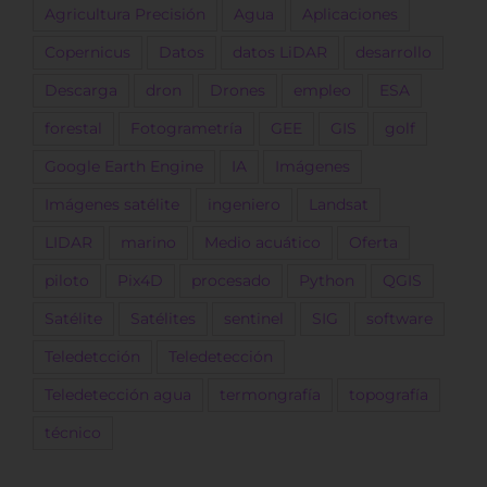
Agricultura Precisión
Agua
Aplicaciones
Copernicus
Datos
datos LiDAR
desarrollo
Descarga
dron
Drones
empleo
ESA
forestal
Fotogrametría
GEE
GIS
golf
Google Earth Engine
IA
Imágenes
Imágenes satélite
ingeniero
Landsat
LIDAR
marino
Medio acuático
Oferta
piloto
Pix4D
procesado
Python
QGIS
Satélite
Satélites
sentinel
SIG
software
Teledetcción
Teledetección
Teledetección agua
termongrafía
topografía
técnico