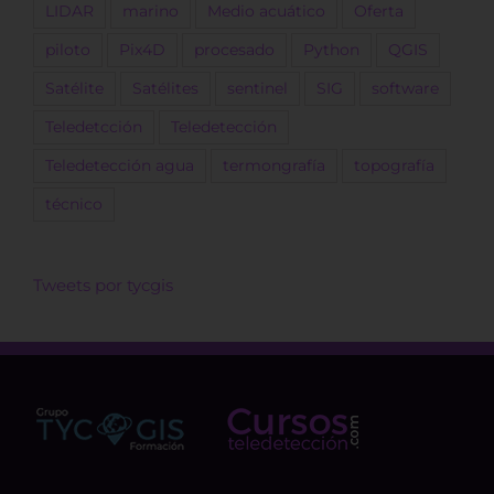
LIDAR
marino
Medio acuático
Oferta
piloto
Pix4D
procesado
Python
QGIS
Satélite
Satélites
sentinel
SIG
software
Teledetcción
Teledetección
Teledetección agua
termongrafía
topografía
técnico
Tweets por tycgis