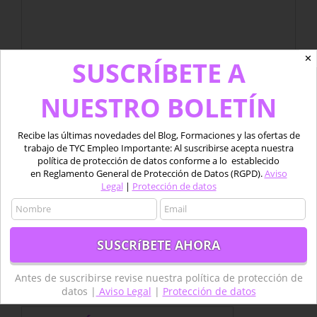
✕
SUSCRÍBETE A
NUESTRO BOLETÍN
Recibe las últimas novedades del Blog, Formaciones y las ofertas de
trabajo de TYC Empleo Importante: Al suscribirse acepta nuestra
política de protección de datos conforme a lo establecido
Guardar mi nombre, email y sitio web en este
en Reglamento General de Protección de Datos (RGPD).
Aviso
navegador para la próxima vez que comente.
Legal
|
Protección de datos
Antes de suscribirse revise nuestra política de protección de
datos |
Aviso Legal
|
Protección de datos