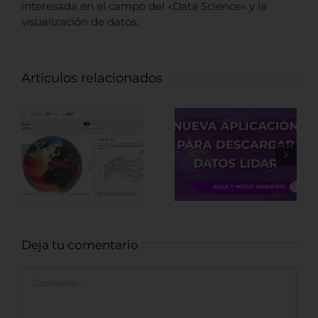
interesada en el campo del «Data Science» y la
visualización de datos.
Artículos relacionados
Nueva
Fuentes de
aplicación para
datos LiDAR de
descargar
recursos
datos LiDAR
Arqueológicos
Deja tu comentario
Comentar