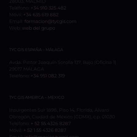
28003, MADRID
Teléfono:
+34 910 325 482
Móvil:
+34 635 619 882
Email:
formacion@tycgis.com
Web:
web del grupo
TYC GIS ESPAÑA – MÁLAGA
Avda. Pintor Joaquín Sorolla 137, Bajo (Oficina 1)
29017 MÁLAGA
Teléfono:
+34 951 082 319
TYC GIS AMÉRICA – MÉXICO
Insurgentes Sur 1898, Piso 14, Florida, Álvaro
Obregón, Ciudad de México (CDMX), c.p. 01030
Teléfono:
+ 52 55 4326 8287
Móvil:
+ 52 1 55 4326 8287
Email:
info@mexico.tycgis.com