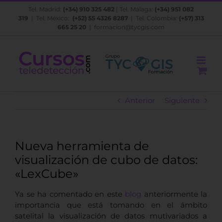
Saltar
Tel. Madrid:
(+34) 910 325 482
| Tel. Málaga:
(+34) 951 082
al
319
| Tel. México:
(+52) 55 4326 8287
| Tel. Colombia:
(+57) 313
contenido
665 25 20
|
formacion@tycgis.com
Anterior
Siguiente
Nueva herramienta de
visualización de cubo de datos:
«LexCube»
Ya se ha comentado en este
blog
anteriormente la
importancia que está tomando en el ámbito
satelital la visualización de datos
mutivariados a