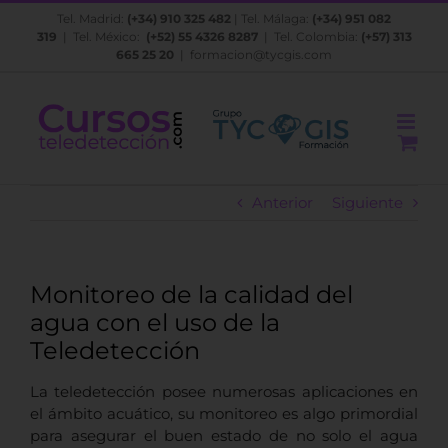
Saltar
Tel. Madrid:
(+34) 910 325 482
| Tel. Málaga:
(+34) 951 082
al
319
| Tel. México:
(+52) 55 4326 8287
| Tel. Colombia:
(+57) 313
contenido
665 25 20
|
formacion@tycgis.com
Anterior
Siguiente
Monitoreo de la calidad del
agua con el uso de la
Teledetección
La teledetección posee numerosas aplicaciones en
el ámbito acuático, su monitoreo es algo primordial
para asegurar el buen estado de no solo el agua