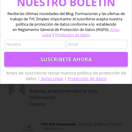
NUESTRO BOLETÍN
Recibe las últimas novedades del Blog, Formaciones y las ofertas de
TYC GIS Formación
14 mayo, 2020 en 7:24
trabajo de TYC Empleo Importante: Al suscribirse acepta nuestra
am
- Responder
política de protección de datos conforme a lo establecido
en Reglamento General de Protección de Datos (RGPD).
Aviso
Buenos días María, en su correo
Legal
|
Protección de datos
encontrará toda la información de
nuestro curso online de
Teledetección.
Un saludo.
Antes de suscribirse revise nuestra política de protección de
datos |
Aviso Legal
|
Protección de datos
Carolina
23 junio, 2020 en 11:54 pm
- Responder
Buenas, podrían enviarme más
información.
Gracias
TYC GIS Formación
24 junio, 2020 en 7:21 am
- Responder