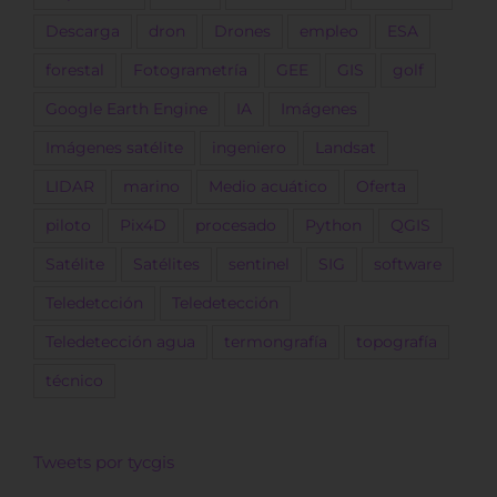
Descarga
dron
Drones
empleo
ESA
forestal
Fotogrametría
GEE
GIS
golf
Google Earth Engine
IA
Imágenes
Imágenes satélite
ingeniero
Landsat
LIDAR
marino
Medio acuático
Oferta
piloto
Pix4D
procesado
Python
QGIS
Satélite
Satélites
sentinel
SIG
software
Teledetcción
Teledetección
Teledetección agua
termongrafía
topografía
técnico
Tweets por tycgis