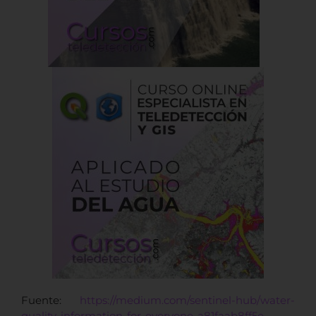
Fuente:
https://medium.com/sentinel-hub/water-
quality-information-for-everyone-a81faab8ff5e